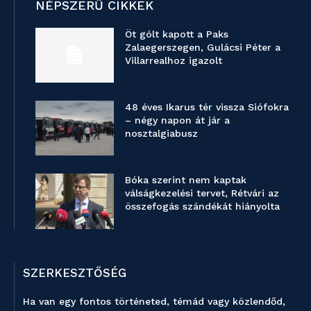
NÉPSZERŰ CIKKEK
Öt gólt kapott a Paks
Zalaegerszegen, Gulácsi Péter a
Villarrealhoz igazolt
48 éves Ikarus tér vissza Siófokra
– négy napon át jár a
nosztalgiabusz
Bóka szerint nem kaptak
válságkezelési tervet, Rétvári az
összefogás szándékát hiányolta
SZERKESZTŐSÉG
Ha van egy fontos történeted, témád vagy közlendőd,