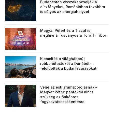
Budapesten visszakapcsolják a
díszfényeket, Romániában továbbra
is súlyos az energiahelyzet
Magyar Pétert és a Tiszát is
meghívná Tusványosra Toró T. Tibor
Kiemelték a világháborús
robbanótesteket a Dunából –
feloldották a budai lezárásokat
Vége az esti áramspórolásnak –
Magyar Péter: péntektől nincs
szükség az önkéntes
fogyasztáscsökkentésre