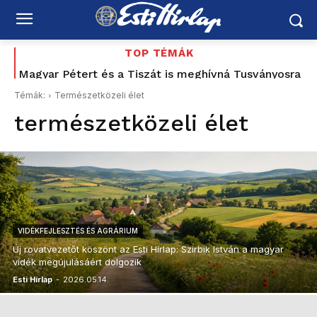
TOP TÉMÁK
Magyar Pétert és a Tiszát is meghívná Tusványosra
Toró T. Tibor
Témák:
Természetközeli élet
természetközeli élet
VIDÉKFEJLESZTÉS ÉS AGRÁRIUM
Új rovatvezetőt köszönt az Esti Hírlap: Szirbik István a magyar
vidék megújulásáért dolgozik
Esti Hírlap
-
2026.05.14.