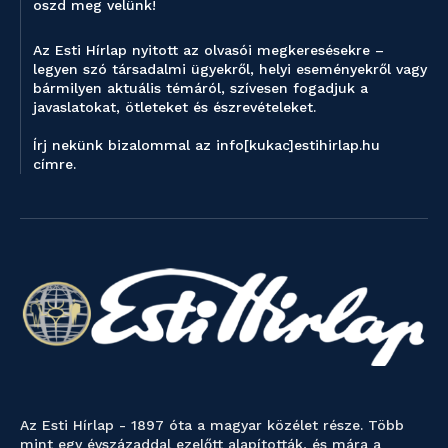
oszd meg velünk!
Az Esti Hírlap nyitott az olvasói megkeresésekre –
legyen szó társadalmi ügyekről, helyi eseményekről vagy
bármilyen aktuális témáról, szívesen fogadjuk a
javaslatokat, ötleteket és észrevételeket.
Írj nekünk bizalommal az info[kukac]estihirlap.hu
címre.
Az Esti Hírlap - 1897 óta a magyar közélet része. Több
mint egy évszázaddal ezelőtt alapították, és mára a