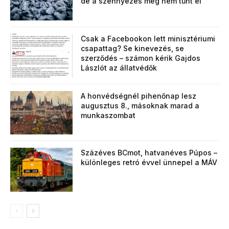
de a szennyezés még nem tűnt el
Csak a Facebookon lett minisztériumi
csapattag? Se kinevezés, se
szerződés – számon kérik Gajdos
Lászlót az állatvédők
A honvédségnél pihenőnap lesz
augusztus 8., másoknak marad a
munkaszombat
Százéves BCmot, hatvanéves Púpos –
különleges retró évvel ünnepel a MÁV