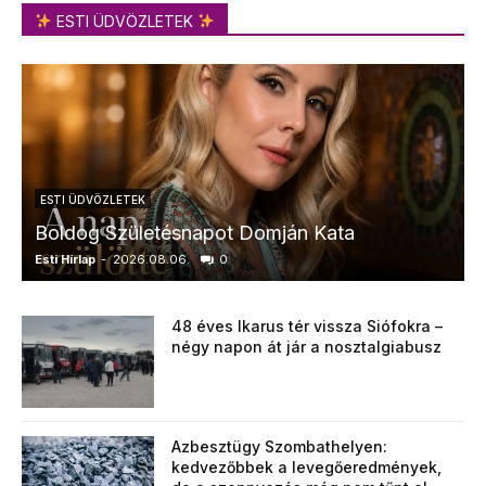
ESTI ÜDVÖZLETEK
ESTI ÜDVÖZLETEK
Boldog Születésnapot Domján Kata
Esti Hírlap
-
2026.08.06.
0
E
48 éves Ikarus tér vissza Siófokra –
négy napon át jár a nosztalgiabusz
Azbesztügy Szombathelyen:
kedvezőbbek a levegőeredmények,