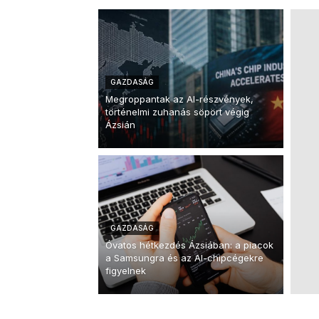
GAZDASÁG
Megroppantak az AI-részvények,
történelmi zuhanás söpört végig
Ázsián
GAZDASÁG
Óvatos hétkezdés Ázsiában: a piacok
a Samsungra és az AI-chipcégekre
figyelnek