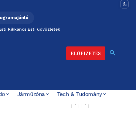
ogramajánló
Esti Rikkancs
|
Esti üdvözletek
ELŐFIZETÉS
dő
Járműzóna
Tech & Tudomány
 közös védelemre
 energiahelyzet