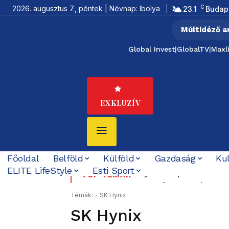
C
2026. augusztus 7., péntek | Névnap: Ibolya
23.1
Budap
Múltidéző a
Global Invest
|
GlobalTV
|
Maxl
EXKLUZÍV
Főoldal
Belföld
Külföld
Gazdaság
Ku
ELITE LifeStyle
Esti Sport
Új erőközpont születik 
Budapesten visszakapc
TOP TÉMÁK
szerződött – Irán is meg
Témák:
SK Hynix
SK Hynix