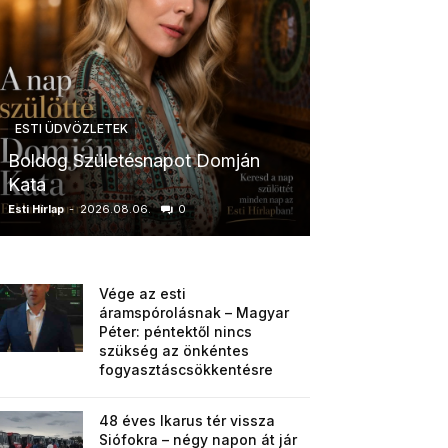
ESTI ÜDVÖZLETEK
ESTI ÜDVÖZLETE
Boldog Születésnapot Domján
Boldog Szület
Kata
Anikó
Esti Hírlap
-
2026.08.06.
0
Esti Hírlap
-
2026.0
Vége az esti
áramspórolásnak – Magyar
Péter: péntektől nincs
szükség az önkéntes
fogyasztáscsökkentésre
48 éves Ikarus tér vissza
Siófokra – négy napon át jár