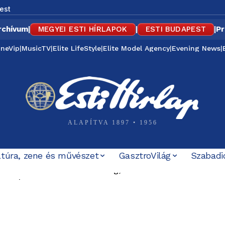
est
rchívum
|
MEGYEI ESTI HÍRLAPOK
|
ESTI BUDAPEST
|
Pr
ineVip
|
MusicTV
|
Elite LifeStyle
|
Elite Model Agency
|
Evening News
|
ALAPÍTVA 1897 • 1956
ltúra, zene és művészet
GasztroVilág
Szabadi
a Közel-Keleten: Törökország, Szaúd-Arábia és Pakisztán
solják a díszfényeket, Romániában továbbra is súlyos az
szólalt