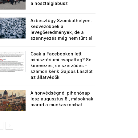
a nosztalgiabusz
Azbesztügy Szombathelyen:
kedvezőbbek a
levegőeredmények, de a
szennyezés még nem tűnt el
Csak a Facebookon lett
minisztériumi csapattag? Se
kinevezés, se szerződés –
számon kérik Gajdos Lászlót
az állatvédők
A honvédségnél pihenőnap
lesz augusztus 8., másoknak
marad a munkaszombat