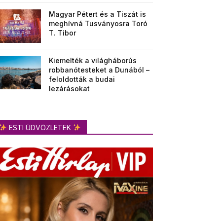
Magyar Pétert és a Tiszát is
meghívná Tusványosra Toró
T. Tibor
Kiemelték a világháborús
robbanótesteket a Dunából –
feloldották a budai
lezárásokat
ESTI ÜDVÖZLETEK