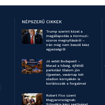
NÉPSZERŰ CIKKEK
Trump szerint közel a
megállapodás a Hormuzi-
szoros megnyitásáról –
Irán még nem beszél kész
egyezségről
Jó estét Budapest! –
Marad a hőség, éjféltől
parkolási tilalom jön
Újpesten, vasárnap két
stadion környékén is
korlátozzák a forgalmat
Robert Fico üzent
Magyarországnak:
Szlovákia kész segítséget