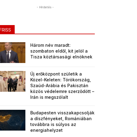
- Hirdetés -
FRISS
Három név maradt:
szombaton eldől, kit jelöl a
Tisza köztársasági elnöknek
Új erőközpont születik a
Közel-Keleten: Törökország,
Szaúd-Arábia és Pakisztán
közös védelemre szerződött –
Irán is megszólalt
Budapesten visszakapcsolják
a díszfényeket, Romániában
továbbra is súlyos az
energiahelyzet