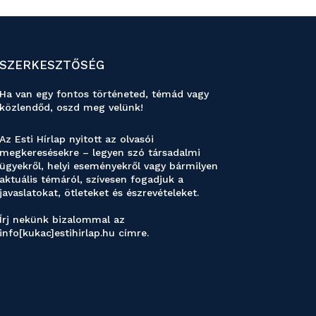
SZERKESZTŐSÉG
Ha van egy fontos történeted, témád vagy
közlendőd, oszd meg velünk!
Az Esti Hírlap nyitott az olvasói
megkeresésekre – legyen szó társadalmi
ügyekről, helyi eseményekről vagy bármilyen
aktuális témáról, szívesen fogadjuk a
javaslatokat, ötleteket és észrevételeket.
Írj nekünk bizalommal az
info[kukac]estihirlap.hu címre.