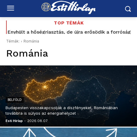
TOP TÉMÁK
Enyhült a hőségriasztás, de újra erősödik a forróság
Témák:
Románia
Románia
BELFÖLD
Budapesten visszakapcsolják a díszfényeket, Romániában
továbbra is súlyos az energiahelyzet
Esti Hírlap
-
2026.08.07.