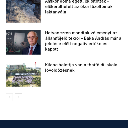
Amikor Róma égett, ők oltották –
előkerülhetett az ókor tűzoltóinak
laktanyája
Hatvanezren mondtak véleményt az
államfőjelöltekről – Baka András már a
jelölése előtt negatív értékelést
kapott
Kilenc halottja van a thaiföldi iskolai
lövöldözésnek