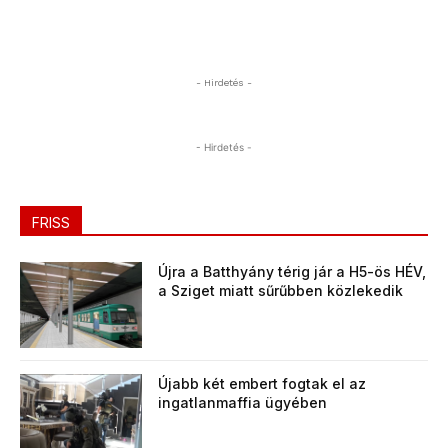
- Hirdetés -
- Hirdetés -
FRISS
Újra a Batthyány térig jár a H5-ös HÉV,
a Sziget miatt sűrűbben közlekedik
Újabb két embert fogtak el az
ingatlanmaffia ügyében