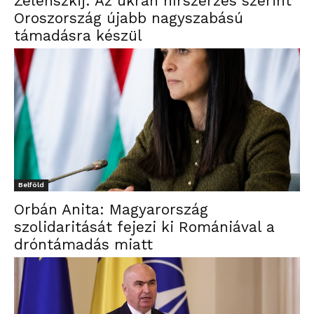
Zelenszkij: Az ukrán hírszerzés szerint
Oroszország újabb nagyszabású
támadásra készül
Belföld
Orbán Anita: Magyarország
szolidaritását fejezi ki Romániával a
dróntámadás miatt