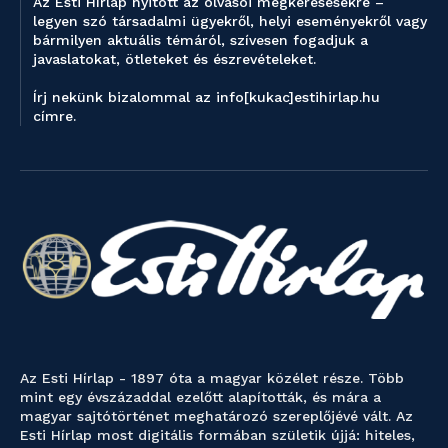
Az Esti Hírlap nyitott az olvasói megkeresésekre –
legyen szó társadalmi ügyekről, helyi eseményekről vagy
bármilyen aktuális témáról, szívesen fogadjuk a
javaslatokat, ötleteket és észrevételeket.
Írj nekünk bizalommal az info[kukac]estihirlap.hu
címre.
Az Esti Hírlap - 1897 óta a magyar közélet része. Több
mint egy évszázaddal ezelőtt alapították, és mára a
magyar sajtótörténet meghatározó szereplőjévé vált. Az
Esti Hírlap most digitális formában születik újjá: hiteles,