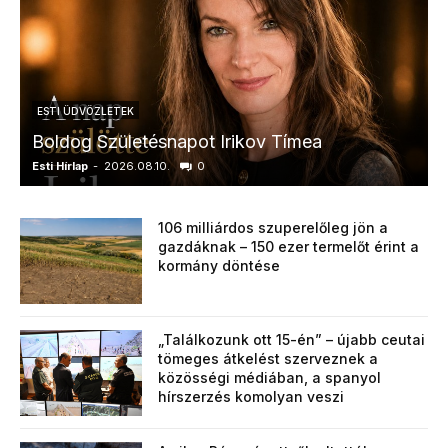
ESTI ÜDVÖZLETEK
Boldog Születésnapot Irikov Tímea
Esti Hírlap
-
2026.08.10.
0
E
106 milliárdos szuperelőleg jön a
gazdáknak – 150 ezer termelőt érint a
kormány döntése
„Találkozunk ott 15-én” – újabb ceutai
tömeges átkelést szerveznek a
közösségi médiában, a spanyol
hírszerzés komolyan veszi