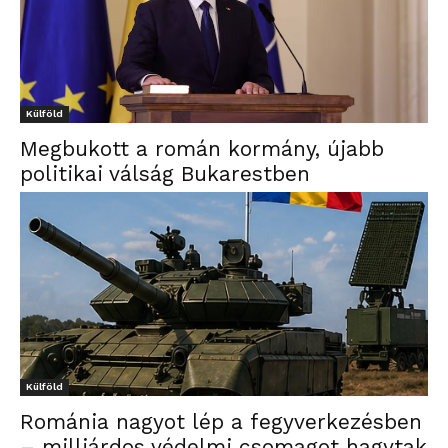
Külföld
Megbukott a román kormány, újabb
politikai válság Bukarestben
Külföld
Románia nagyot lép a fegyverkezésben
– milliárdos védelmi csomagot hagytak