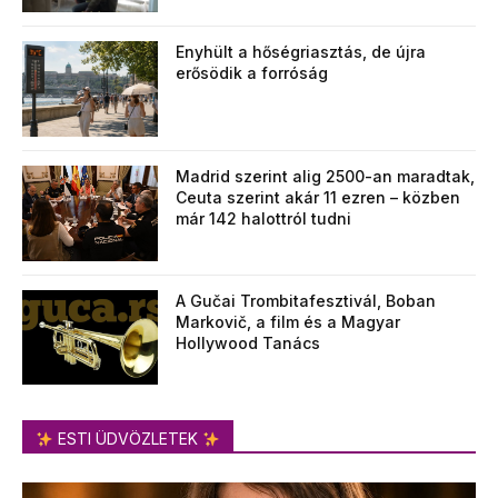
Enyhült a hőségriasztás, de újra
erősödik a forróság
Madrid szerint alig 2500-an maradtak,
Ceuta szerint akár 11 ezren – közben
már 142 halottról tudni
A Gučai Trombitafesztivál, Boban
Markovič, a film és a Magyar
Hollywood Tanács
ESTI ÜDVÖZLETEK