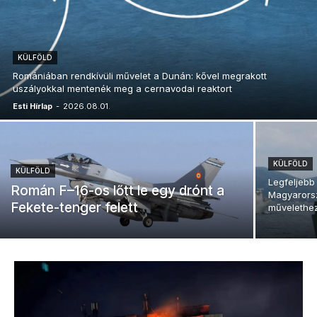
KÜLFÖLD
Romániában rendkívüli művelet a Dunán: kővel megrakott
uszályokkal mentenék meg a cernavodai reaktort
Esti Hírlap
-
2026.08.01.
KÜLFÖLD
KÜLFÖLD
Legfeljebb
Román F–16-os lőtt le egy drónt a
Magyarorsz
Fekete-tenger felett
művelethe