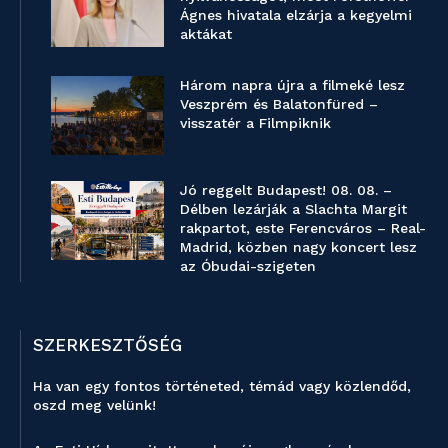
Ágnes hivatala elzárja a kegyelmi
aktákat
Három napra újra a filmeké lesz
Veszprém és Balatonfüred –
visszatér a Filmpiknik
Jó reggelt Budapest! 08. 08. –
Délben lezárják a Slachta Margit
rakpartot, este Ferencváros – Real-
Madrid, közben nagy koncert lesz
az Óbudai-szigeten
SZERKESZTŐSÉG
Ha van egy fontos történeted, témád vagy közlendőd,
oszd meg velünk!