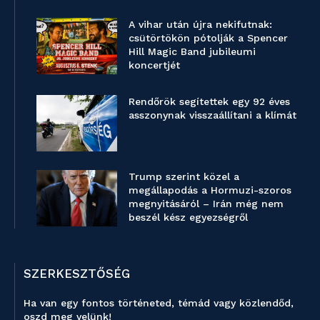
A vihar után újra nekifutnak:
csütörtökön pótolják a Spencer
Hill Magic Band jubileumi
koncertjét
Rendőrök segítettek egy 92 éves
asszonynak visszaállítani a klímát
Trump szerint közel a
megállapodás a Hormuzi-szoros
megnyitásáról – Irán még nem
beszél kész egyezségről
SZERKESZTŐSÉG
Ha van egy fontos történeted, témád vagy közlendőd,
oszd meg velünk!