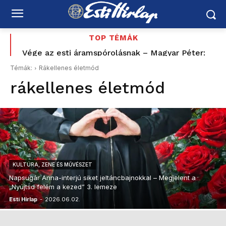
TOP TÉMÁK
Vége az esti áramspórolásnak – Magyar Péter:
48 éves Ikarus tér vissza Siófokra – négy napon át
péntektől nincs szükség az önkéntes
jár a nosztalgiabusz
Témák:
Rákellenes életmód
fogyasztáscsökkentésre
rákellenes életmód
KULTÚRA, ZENE ÉS MŰVÉSZET
Napsugár Anna-interjú siket jeltáncbajnokkal – Megjelent a
„Nyújtsd felém a kezed” 3. lemeze
Esti Hírlap
-
2026.06.02.