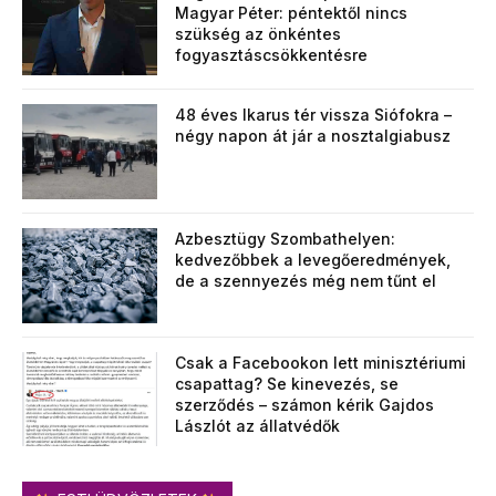
Magyar Péter: péntektől nincs
szükség az önkéntes
fogyasztáscsökkentésre
48 éves Ikarus tér vissza Siófokra –
négy napon át jár a nosztalgiabusz
Azbesztügy Szombathelyen:
kedvezőbbek a levegőeredmények,
de a szennyezés még nem tűnt el
Csak a Facebookon lett minisztériumi
csapattag? Se kinevezés, se
szerződés – számon kérik Gajdos
Lászlót az állatvédők