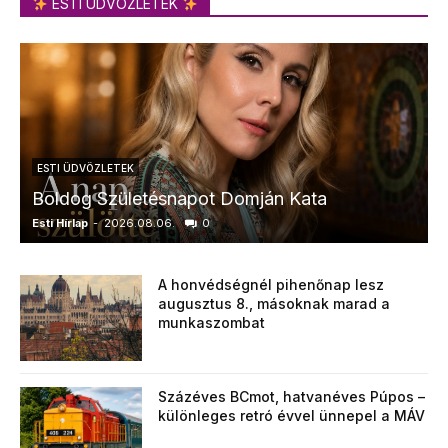
ESTI ÜDVÖZLETEK
ESTI ÜDVÖZLETEK
Boldog Születésnapot Domján Kata
Esti Hírlap
-
2026.08.06.
0
E
A honvédségnél pihenőnap lesz
augusztus 8., másoknak marad a
munkaszombat
Százéves BCmot, hatvanéves Púpos –
különleges retró évvel ünnepel a MÁV