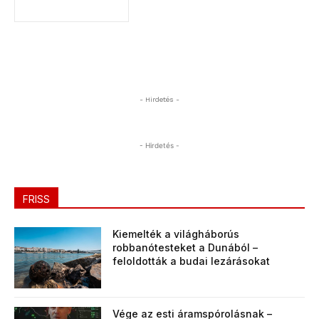
- Hirdetés -
- Hirdetés -
FRISS
Kiemelték a világháborús
robbanótesteket a Dunából –
feloldották a budai lezárásokat
Vége az esti áramspórolásnak –