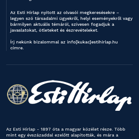
Az Esti Hírlap nyitott az olvasói megkeresésekre –
legyen szó társadalmi ügyekről, helyi eseményekről vagy
bármilyen aktuális témáról, szívesen fogadjuk a
javaslatokat, ötleteket és észrevételeket.
Írj nekünk bizalommal az info[kukac]estihirlap.hu
címre.
Az Esti Hírlap - 1897 óta a magyar közélet része. Több
mint egy évszázaddal ezelőtt alapították, és mára a