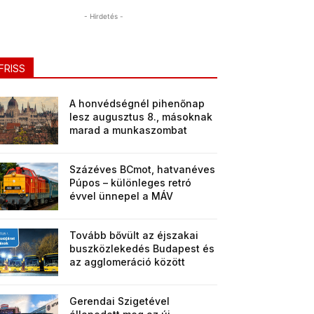
- Hirdetés -
FRISS
A honvédségnél pihenőnap
lesz augusztus 8., másoknak
marad a munkaszombat
Százéves BCmot, hatvanéves
Púpos – különleges retró
évvel ünnepel a MÁV
Tovább bővült az éjszakai
buszközlekedés Budapest és
az agglomeráció között
Gerendai Szigetével