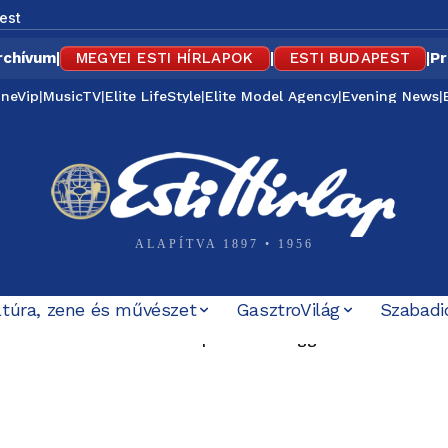
est
rchívum
|
MEGYEI ESTI HÍRLAPOK
|
ESTI BUDAPEST
|
Pr
ineVip
|
MusicTV
|
Elite LifeStyle
|
Elite Model Agency
|
Evening News
|
ALAPÍTVA 1897 • 1956
ltúra, zene és művészet
GasztroVilág
Szabadi
zakai buszközlekedés Budapest és az agglomeráció közöt