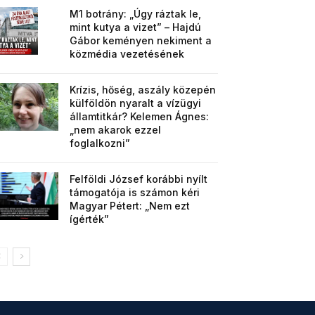
M1 botrány: „Úgy ráztak le,
mint kutya a vizet” – Hajdú
Gábor keményen nekiment a
közmédia vezetésének
Krízis, hőség, aszály közepén
külföldön nyaralt a vízügyi
államtitkár? Kelemen Ágnes:
„nem akarok ezzel
foglalkozni”
Felföldi József korábbi nyílt
támogatója is számon kéri
Magyar Pétert: „Nem ezt
ígérték”