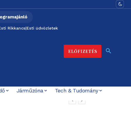
ogramajánló
Esti Rikkancs
|
Esti üdvözletek
ELŐFIZETÉS
dő
Járműzóna
Tech & Tudomány
t