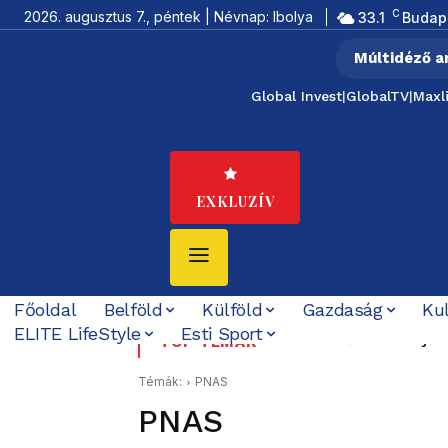
C
2026. augusztus 7., péntek | Névnap: Ibolya
33.1
Budap
Múltidéző a
Global Invest
|
GlobalTV
|
Maxl
EXKLUZÍV
Főoldal
Belföld
Külföld
Gazdaság
Ku
ELITE LifeStyle
Esti Sport
Tovább bővült az éjs
TOP TÉMÁK
Témák:
PNAS
PNAS