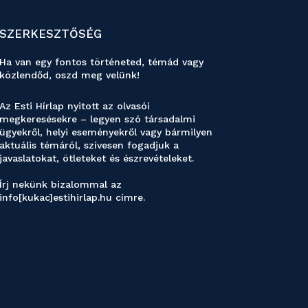
SZERKESZTŐSÉG
Ha van egy fontos történeted, témád vagy
közlendőd, oszd meg velünk!
Az Esti Hírlap nyitott az olvasói
megkeresésekre – legyen szó társadalmi
ügyekről, helyi eseményekről vagy bármilyen
aktuális témáról, szívesen fogadjuk a
javaslatokat, ötleteket és észrevételeket.
Írj nekünk bizalommal az
info[kukac]estihirlap.hu címre.