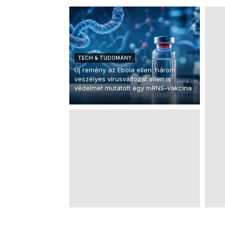
TECH & TUDOMÁNY
Új remény az Ebola ellen: három
veszélyes vírusváltozat ellen is
védelmet mutatott egy mRNS-vakcina