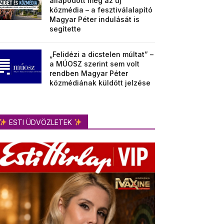
állapodott meg az új
közmédia – a fesztiválalapító
Magyar Péter indulását is
segítette
„Felidézi a dicstelen múltat” –
a MÚOSZ szerint sem volt
rendben Magyar Péter
közmédiának küldött jelzése
ESTI ÜDVÖZLETEK