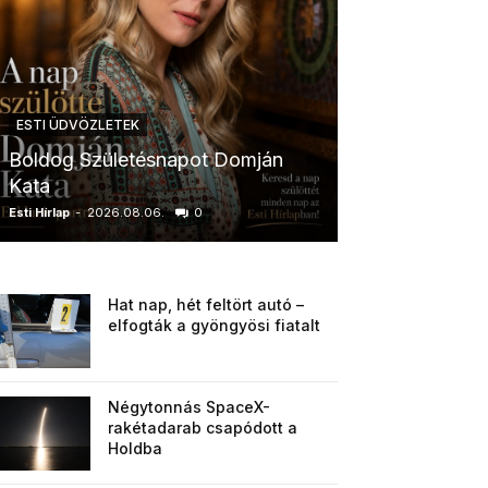
ESTI ÜDVÖZLETEK
ESTI ÜDVÖZLETE
Boldog Születésnapot Domján
Boldog Szület
Kata
Anikó
Esti Hírlap
-
2026.08.06.
0
Esti Hírlap
-
2026.0
Hat nap, hét feltört autó –
elfogták a gyöngyösi fiatalt
Négytonnás SpaceX-
rakétadarab csapódott a
Holdba