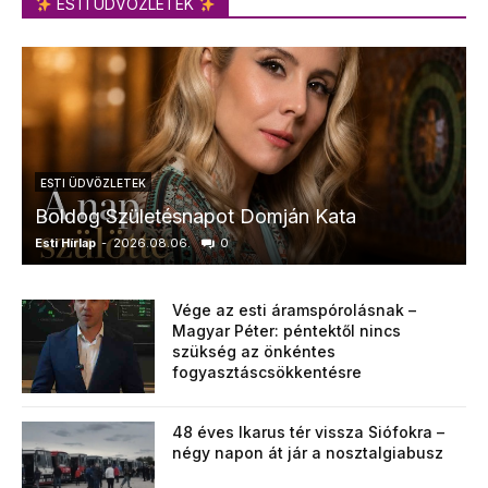
ESTI ÜDVÖZLETEK
ESTI ÜDVÖZLETEK
Boldog Születésnapot Domján Kata
Esti Hírlap
-
2026.08.06.
0
E
Vége az esti áramspórolásnak –
Magyar Péter: péntektől nincs
szükség az önkéntes
fogyasztáscsökkentésre
48 éves Ikarus tér vissza Siófokra –
négy napon át jár a nosztalgiabusz