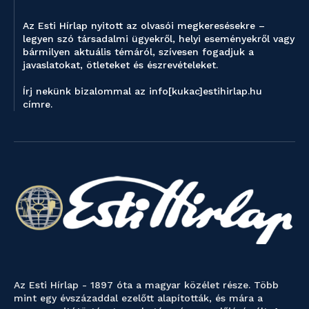
Az Esti Hírlap nyitott az olvasói megkeresésekre –
legyen szó társadalmi ügyekről, helyi eseményekről vagy
bármilyen aktuális témáról, szívesen fogadjuk a
javaslatokat, ötleteket és észrevételeket.
Írj nekünk bizalommal az info[kukac]estihirlap.hu
címre.
Az Esti Hírlap - 1897 óta a magyar közélet része. Több
mint egy évszázaddal ezelőtt alapították, és mára a