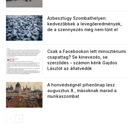
Azbesztügy Szombathelyen:
kedvezőbbek a levegőeredmények,
de a szennyezés még nem tűnt el
Csak a Facebookon lett minisztériumi
csapattag? Se kinevezés, se
szerződés – számon kérik Gajdos
Lászlót az állatvédők
A honvédségnél pihenőnap lesz
augusztus 8., másoknak marad a
munkaszombat