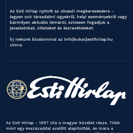
Az Esti Hírlap nyitott az olvasói megkeresésekre –
legyen szó társadalmi ügyekről, helyi eseményekről vagy
bármilyen aktuális témáról, szívesen fogadjuk a
javaslatokat, ötleteket és észrevételeket.
Írj nekünk bizalommal az info[kukac]estihirlap.hu
címre.
Az Esti Hírlap - 1897 óta a magyar közélet része. Több
mint egy évszázaddal ezelőtt alapították, és mára a