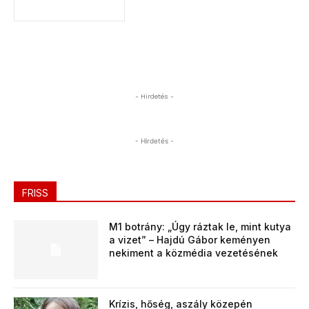
- Hirdetés -
- Hirdetés -
FRISS
M1 botrány: „Úgy ráztak le, mint kutya
a vizet” – Hajdú Gábor keményen
nekiment a közmédia vezetésének
Krízis, hőség, aszály közepén