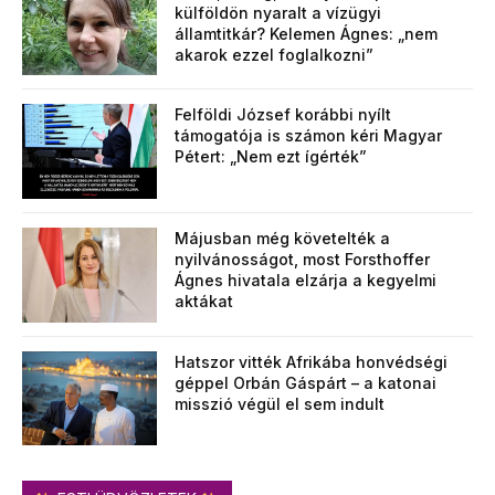
külföldön nyaralt a vízügyi
államtitkár? Kelemen Ágnes: „nem
akarok ezzel foglalkozni”
Felföldi József korábbi nyílt
támogatója is számon kéri Magyar
Pétert: „Nem ezt ígérték”
Májusban még követelték a
nyilvánosságot, most Forsthoffer
Ágnes hivatala elzárja a kegyelmi
aktákat
Hatszor vitték Afrikába honvédségi
géppel Orbán Gáspárt – a katonai
misszió végül el sem indult