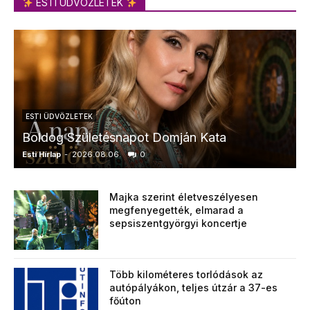
ESTI ÜDVÖZLETEK
ESTI ÜDVÖZLETEK
Boldog Születésnapot Domján Kata
Esti Hírlap
-
2026.08.06.
0
E
Majka szerint életveszélyesen
megfenyegették, elmarad a
sepsiszentgyörgyi koncertje
Több kilométeres torlódások az
autópályákon, teljes útzár a 37-es
főúton