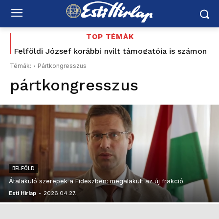
TOP TÉMÁK
Felföldi József korábbi nyílt támogatója is számon
kéri Magyar Pétert: „Nem ezt ígérték”
Témák:
Pártkongresszus
pártkongresszus
BELFÖLD
Átalakuló szerepek a Fideszben: megalakult az új frakció
Esti Hírlap
-
2026.04.27.