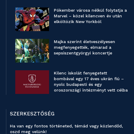
Pókember városa nélkül folytatja a
Marvel – közel kilencven év után
elköltözik New Yorkból
Majka szerint életveszélyesen
megfenyegették, elmarad a
sepsiszentgyörgyi koncertje
Kilenc iskolát fenyegetett
bombával egy 17 éves ukrán fiú –
nyolc budapesti és egy
oroszországi intézményt vett célba
SZERKESZTŐSÉG
Ha van egy fontos történeted, témád vagy közlendőd,
oszd meg velünk!