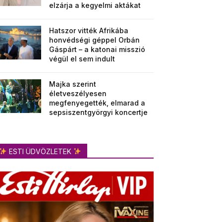
elzárja a kegyelmi aktákat
Hatszor vitték Afrikába
honvédségi géppel Orbán
Gáspárt – a katonai misszió
végül el sem indult
Majka szerint
életveszélyesen
megfenyegették, elmarad a
sepsiszentgyörgyi koncertje
ESTI ÜDVÖZLETEK