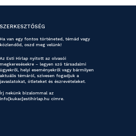
SZERKESZTŐSÉG
Ha van egy fontos történeted, témád vagy
közlendőd, oszd meg velünk!
Az Esti Hírlap nyitott az olvasói
megkeresésekre – legyen szó társadalmi
ügyekről, helyi eseményekről vagy bármilyen
aktuális témáról, szívesen fogadjuk a
javaslatokat, ötleteket és észrevételeket.
Írj nekünk bizalommal az
info[kukac]estihirlap.hu címre.