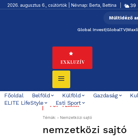
2026. augusztus 6., csütörtök | Névnap: Berta, Bettina
39
Múltidéző a
Global Invest
|
GlobalTV
|
Maxl
EXKLUZÍV
Főoldal
Belföld
Külföld
Gazdaság
Ku
ELITE LifeStyle
Esti Sport
Felföldi József korább
Májusban még követe
TOP TÉMÁK
aktákat
Témák:
Nemzetközi sajtó
nemzetközi sajtó