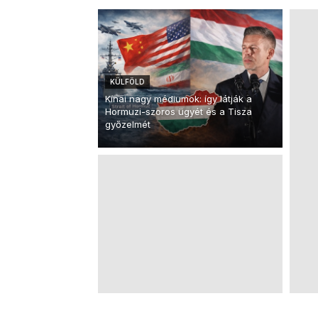
KÜLFÖLD
Kínai nagy médiumok: így látják a
Hormuzi-szoros ügyét és a Tisza
győzelmét