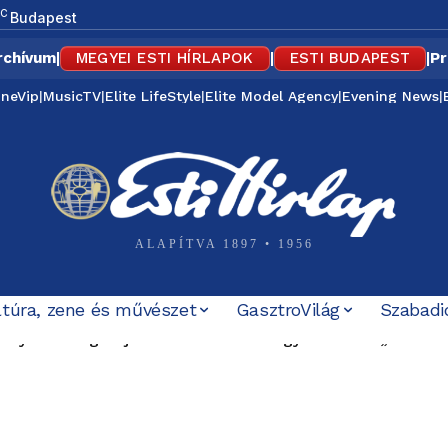
C
Budapest
rchívum
|
MEGYEI ESTI HÍRLAPOK
|
ESTI BUDAPEST
|
Pr
ineVip
|
MusicTV
|
Elite LifeStyle
|
Elite Model Agency
|
Evening News
|
ALAPÍTVA 1897 • 1956
ltúra, zene és művészet
GasztroVilág
Szabadi
i nyílt támogatója is számon kéri Magyar Pétert: „Nem ez
lték a nyilvánosságot, most Forsthoffer Ágnes hivatala 