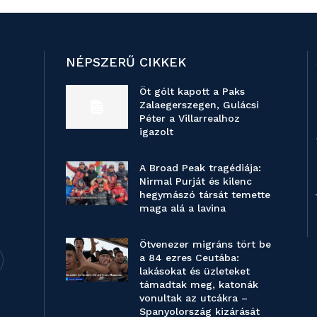
NÉPSZERŰ CIKKEK
Öt gólt kapott a Paks
Zalaegerszegen, Gulácsi
Péter a Villarrealhoz
igazolt
A Broad Peak tragédiája:
Nirmal Purját és kilenc
hegymászó társát temette
maga alá a lavina
Ötvenezer migráns tört be
a 84 ezres Ceutába:
lakásokat és üzleteket
támadtak meg, katonák
vonultak az utcákra –
Spanyolország kizárását