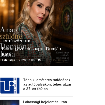
ESTI ÜDVÖZLETEK
ESTI ÜDVÖZLETE
Boldog Születésnapot Domján
Boldog Szület
Kata
Anikó
Esti Hírlap
-
2026.08.06.
0
Esti Hírlap
-
2026.0
Több kilométeres torlódások
az autópályákon, teljes útzár
a 37-es főúton
Lakossági bejelentés után