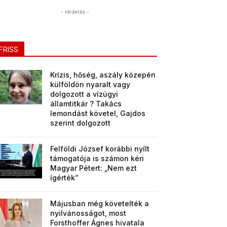
- Hirdetés -
FRISS
Krízis, hőség, aszály közepén
külföldön nyaralt vagy
dolgozott a vízügyi
államtitkár ? Takács
lemondást követel, Gajdos
szerint dolgozott
Felföldi József korábbi nyílt
támogatója is számon kéri
Magyar Pétert: „Nem ezt
ígérték”
Májusban még követelték a
nyilvánosságot, most
Forsthoffer Ágnes hivatala