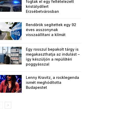
fogtak el egy feltételezett
kristálydílert
Erzsébetvárosban
Rendőrök segítettek egy 92
éves asszonynak
visszaállítani a klímát
Egy rosszul bepakolt tárgy is
megakaszthatja az indulást –
így készüljön a repülőtéri
poggyásszal
Lenny Kravitz, a rocklegenda
ismét meghódította
Budapestet