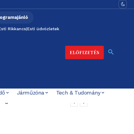
ogramajánló
Esti Rikkancs
|
Esti üdvözletek
ELŐFIZETÉS
dő
Járműzóna
Tech & Tudomány
t ígérték”
elzárja a kegyelmi