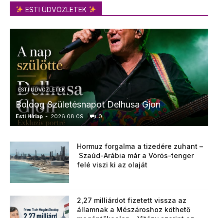
ESTI ÜDVÖZLETEK
ESTI ÜDVÖZLETEK
Boldog Születésnapot Delhusa Gjon
Esti Hírlap
-
2026.08.09.
0
E
Hormuz forgalma a tizedére zuhant –
Szaúd-Arábia már a Vörös-tenger
felé viszi ki az olaját
2,27 milliárdot fizetett vissza az
államnak a Mészároshoz köthető