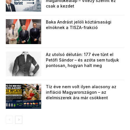
magántőkealap – Vitézy szerint ez
csak a kezdet
Baka Andrást jelöli köztársasági
elnöknek a TISZA-frakció
Az utolsó délután: 177 éve tűnt el
Petőfi Sándor – és azóta sem tudjuk
pontosan, hogyan halt meg
Tíz éve nem volt ilyen alacsony az
infláció Magyarországon – az
élelmiszerek ára már csökkent