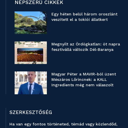
NÉPSZERŰ CIKKEK
Egy héten belül három oroszlánt
veszített el a tokiói állatkert
Megnyílt az Ördögkatlan: öt napra
fesztivállá változik Dél-Baranya
Magyar Péter a MAVIR-ból üzent
Mészáros Lőrincnek: a KALL
Ingredients még nem válaszolt
SZERKESZTŐSÉG
Ha van egy fontos történeted, témád vagy közlendőd,