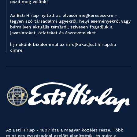
oszd meg velünk!
Az Esti Hírlap nyitott az olvasói megkeresésekre –
legyen szó társadalmi ügyekről, helyi eseményekről vagy
bármilyen aktuális témáról, szívesen fogadjuk a
javaslatokat, ötleteket és észrevételeket.
Írj nekünk bizalommal az info[kukac]estihirlap.hu
címre.
Az Esti Hírlap - 1897 óta a magyar közélet része. Több
mint egy évszázaddal ezelőtt alapították, és mára a