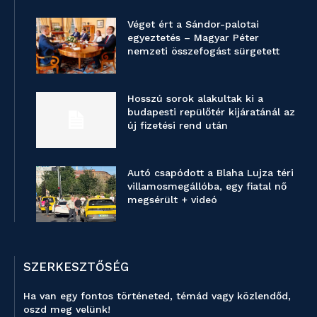
Véget ért a Sándor-palotai
egyeztetés – Magyar Péter
nemzeti összefogást sürgetett
Hosszú sorok alakultak ki a
budapesti repülőtér kijáratánál az
új fizetési rend után
Autó csapódott a Blaha Lujza téri
villamosmegállóba, egy fiatal nő
megsérült + videó
SZERKESZTŐSÉG
Ha van egy fontos történeted, témád vagy közlendőd,
oszd meg velünk!