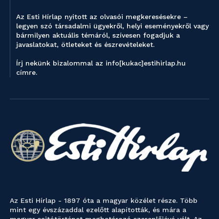
Az Esti Hírlap nyitott az olvasói megkeresésekre –
legyen szó társadalmi ügyekről, helyi eseményekről vagy
bármilyen aktuális témáról, szívesen fogadjuk a
javaslatokat, ötleteket és észrevételeket.
Írj nekünk bizalommal az info[kukac]estihirlap.hu
címre.
Az Esti Hírlap - 1897 óta a magyar közélet része. Több
mint egy évszázaddal ezelőtt alapították, és mára a