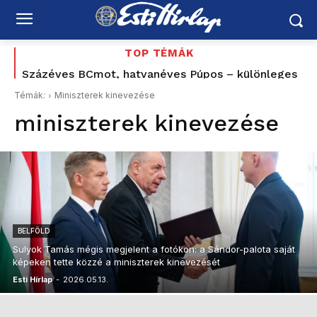
TOP TÉMÁK
Százéves BCmot, hatvanéves Púpos – különleges
Tovább bővült az éjszakai buszközlekedés
Budapest és az agglomeráció között
retró évvel ünnepel a MÁV
Témák:
Miniszterek kinevezése
miniszterek kinevezése
BELFÖLD
Sulyok Tamás mégis megjelent a fotókon: a Sándor-palota saját
képeken tette közzé a miniszterek kinevezését
Esti Hírlap
-
2026.05.13.