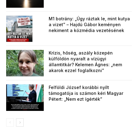
M1 botrány: „Úgy ráztak le, mint kutya
a vizet” – Hajdú Gábor keményen
nekiment a közmédia vezetésének
Krízis, hőség, aszály közepén
külföldön nyaralt a vízügyi
államtitkár? Kelemen Ágnes: „nem
akarok ezzel foglalkozni”
Felföldi József korábbi nyílt
támogatója is számon kéri Magyar
Pétert: „Nem ezt ígérték”