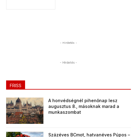
- Hirdetés -
- Hirdetés -
FRISS
A honvédségnél pihenőnap lesz
augusztus 8., másoknak marad a
munkaszombat
Százéves BCmot, hatvanéves Púpos –