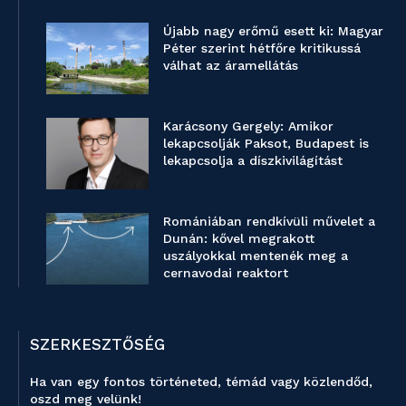
Újabb nagy erőmű esett ki: Magyar
Péter szerint hétfőre kritikussá
válhat az áramellátás
Karácsony Gergely: Amikor
lekapcsolják Paksot, Budapest is
lekapcsolja a díszkivilágítást
Romániában rendkívüli művelet a
Dunán: kővel megrakott
uszályokkal mentenék meg a
cernavodai reaktort
SZERKESZTŐSÉG
Ha van egy fontos történeted, témád vagy közlendőd,
oszd meg velünk!