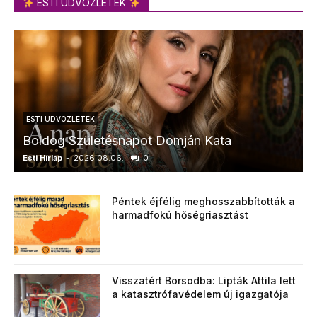
ESTI ÜDVÖZLETEK
ESTI ÜDVÖZLETEK
Boldog Születésnapot Domján Kata
Esti Hírlap
-
2026.08.06.
0
E
Péntek éjfélig meghosszabbították a
harmadfokú hőségriasztást
Visszatért Borsodba: Lipták Attila lett
a katasztrófavédelem új igazgatója