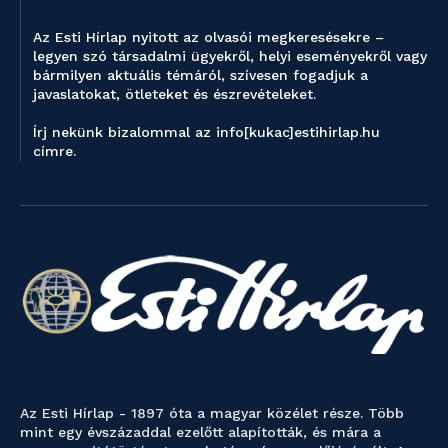
Az Esti Hírlap nyitott az olvasói megkeresésekre –
legyen szó társadalmi ügyekről, helyi eseményekről vagy
bármilyen aktuális témáról, szívesen fogadjuk a
javaslatokat, ötleteket és észrevételeket.
Írj nekünk bizalommal az info[kukac]estihirlap.hu
címre.
Az Esti Hírlap - 1897 óta a magyar közélet része. Több
mint egy évszázaddal ezelőtt alapították, és mára a