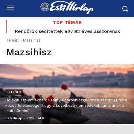
TOP TÉMÁK
Rendőrök segítettek egy 92 éves asszonynak
Boldog Születésnapot Domján Kata
visszaállítani a klímát
Témák:
Mazsihisz
Mazsihisz
BELFÖLD
Holokauszt-emléknap: Szalay-Bobrovniczky Vince szerint Európa
közös felelőssége, hogy a következő nemzedékek tanuljanak a
múlt bűneiből
Esti Hírlap
-
2026.04.16.