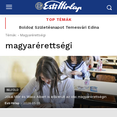
TOP TÉMÁK
Boldog Születésnapot Temesvári Edina
Boldog Születésnapot Gál Boglárka
Témák:
Magyarérettségi
magyarérettségi
BELFÖLD
Jókai Mór és Wass Albert is előkerült az idei magyarérettségin
Esti Hírlap
-
2026.05.05.