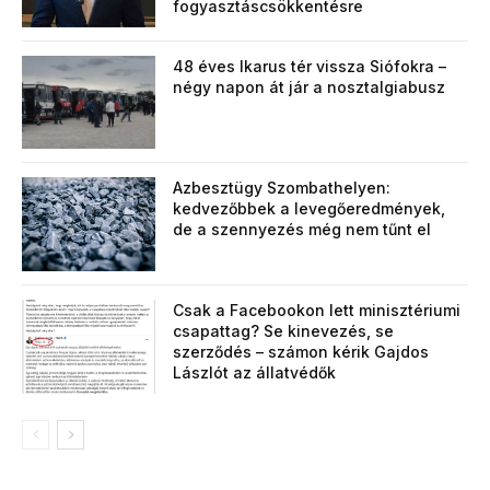
fogyasztáscsökkentésre
48 éves Ikarus tér vissza Siófokra –
négy napon át jár a nosztalgiabusz
Azbesztügy Szombathelyen:
kedvezőbbek a levegőeredmények,
de a szennyezés még nem tűnt el
Csak a Facebookon lett minisztériumi
csapattag? Se kinevezés, se
szerződés – számon kérik Gajdos
Lászlót az állatvédők