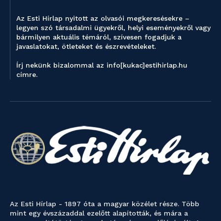
Az Esti Hírlap nyitott az olvasói megkeresésekre –
legyen szó társadalmi ügyekről, helyi eseményekről vagy
bármilyen aktuális témáról, szívesen fogadjuk a
javaslatokat, ötleteket és észrevételeket.
Írj nekünk bizalommal az info[kukac]estihirlap.hu
címre.
Az Esti Hírlap - 1897 óta a magyar közélet része. Több
mint egy évszázaddal ezelőtt alapították, és mára a