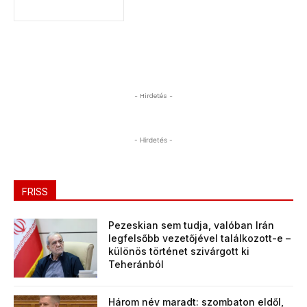
- Hirdetés -
- Hirdetés -
FRISS
Pezeskian sem tudja, valóban Irán
legfelsőbb vezetőjével találkozott-e –
különös történet szivárgott ki
Teheránból
Három név maradt: szombaton eldől,