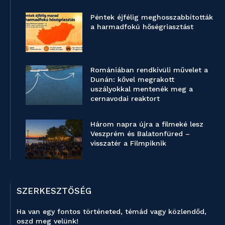
Péntek éjfélig meghosszabbították
a harmadfokú hőségriasztást
Romániában rendkívüli művelet a
Dunán: kővel megrakott
uszályokkal mentenék meg a
cernavodai reaktort
Három napra újra a filmeké lesz
Veszprém és Balatonfüred –
visszatér a Filmpiknik
SZERKESZTŐSÉG
Ha van egy fontos történeted, témád vagy közlendőd,
oszd meg velünk!