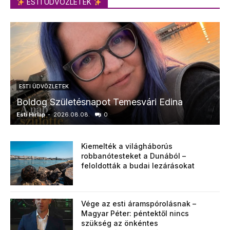
ESTI ÜDVÖZLETEK
ESTI ÜDVÖZLETEK
Boldog Születésnapot Temesvári Edina
Esti Hírlap
-
2026.08.08.
0
E
Kiemelték a világháborús
robbanótesteket a Dunából –
feloldották a budai lezárásokat
Vége az esti áramspórolásnak –
Magyar Péter: péntektől nincs
szükség az önkéntes