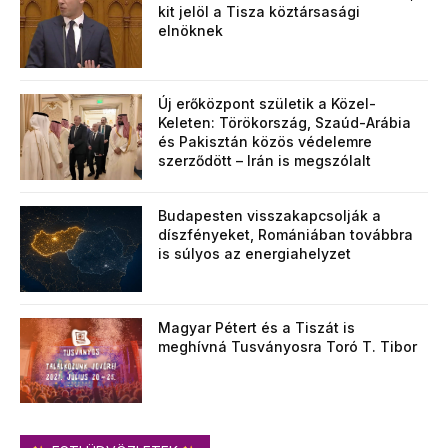
kit jelöl a Tisza köztársasági
elnöknek
Új erőközpont születik a Közel-
Keleten: Törökország, Szaúd-Arábia
és Pakisztán közös védelemre
szerződött – Irán is megszólalt
Budapesten visszakapcsolják a
díszfényeket, Romániában továbbra
is súlyos az energiahelyzet
Magyar Pétert és a Tiszát is
meghívná Tusványosra Toró T. Tibor