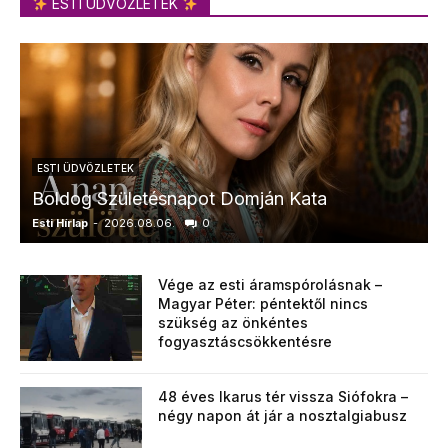
ESTI ÜDVÖZLETEK
ESTI ÜDVÖZLETEK
Boldog Születésnapot Domján Kata
Esti Hírlap
-
2026.08.06.
0
E
Vége az esti áramspórolásnak –
Magyar Péter: péntektől nincs
szükség az önkéntes
fogyasztáscsökkentésre
48 éves Ikarus tér vissza Siófokra –
négy napon át jár a nosztalgiabusz