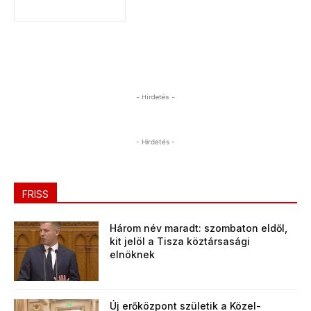
- Hirdetés -
- Hirdetés -
FRISS
Három név maradt: szombaton eldől,
kit jelöl a Tisza köztársasági
elnöknek
Új erőközpont születik a Közel-