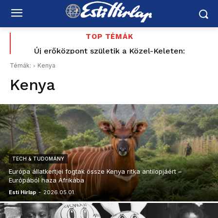
TOP TÉMÁK
Budapesten visszakapcsolják a díszfényeket,
Új erőközpont születik a Közel-Keleten:
Törökország, Szaúd-Arábia és Pakisztán közös
Romániában továbbra is súlyos az energiahelyzet
Témák:
Kenya
védelemre szerződött – Irán is megszólalt
Kenya
TECH & TUDOMÁNY
Európa állatkertjei fogtak össze Kenya ritka antilopjáért –
Európából haza Afrikába
Esti Hírlap
-
2026.05.01.