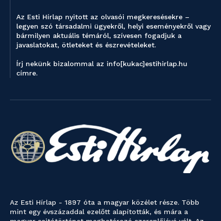
Az Esti Hírlap nyitott az olvasói megkeresésekre –
legyen szó társadalmi ügyekről, helyi eseményekről vagy
bármilyen aktuális témáról, szívesen fogadjuk a
javaslatokat, ötleteket és észrevételeket.
Írj nekünk bizalommal az info[kukac]estihirlap.hu
címre.
Az Esti Hírlap - 1897 óta a magyar közélet része. Több
mint egy évszázaddal ezelőtt alapították, és mára a