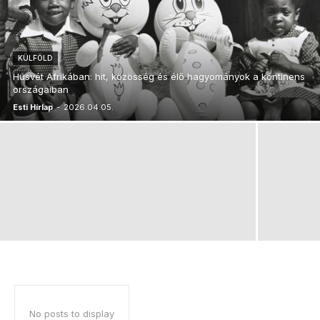
KÜLFÖLD
Húsvét Afrikában: hit, közösség és élő hagyományok a kontinens
országaiban
Esti Hírlap
-
2026.04.05.
No posts to display