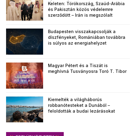
Keleten: Törökország, Szaúd-Arábia
és Pakisztán közös védelemre
szerződött – Irán is megszólalt
Budapesten visszakapcsolják a
díszfényeket, Romániában továbbra
is súlyos az energiahelyzet
Magyar Pétert és a Tiszát is
meghívná Tusványosra Toró T. Tibor
Kiemelték a világháborús
robbanótesteket a Dunából –
feloldották a budai lezárásokat