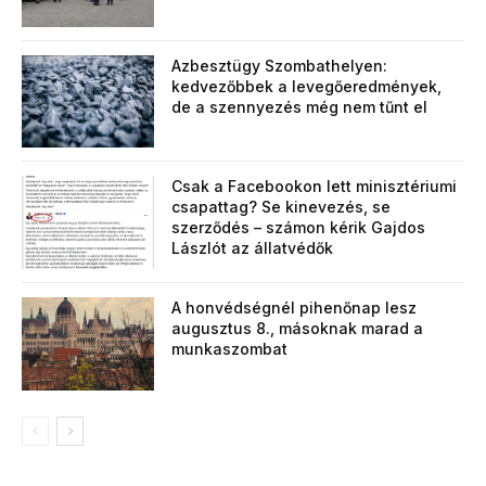
Azbesztügy Szombathelyen:
kedvezőbbek a levegőeredmények,
de a szennyezés még nem tűnt el
Csak a Facebookon lett minisztériumi
csapattag? Se kinevezés, se
szerződés – számon kérik Gajdos
Lászlót az állatvédők
A honvédségnél pihenőnap lesz
augusztus 8., másoknak marad a
munkaszombat