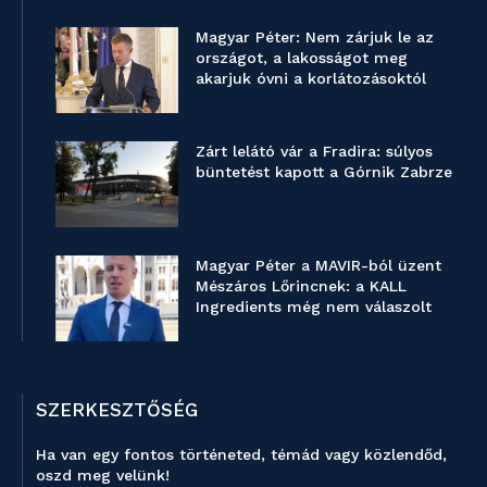
Magyar Péter: Nem zárjuk le az
országot, a lakosságot meg
akarjuk óvni a korlátozásoktól
Zárt lelátó vár a Fradira: súlyos
büntetést kapott a Górnik Zabrze
Magyar Péter a MAVIR-ból üzent
Mészáros Lőrincnek: a KALL
Ingredients még nem válaszolt
SZERKESZTŐSÉG
Ha van egy fontos történeted, témád vagy közlendőd,
oszd meg velünk!