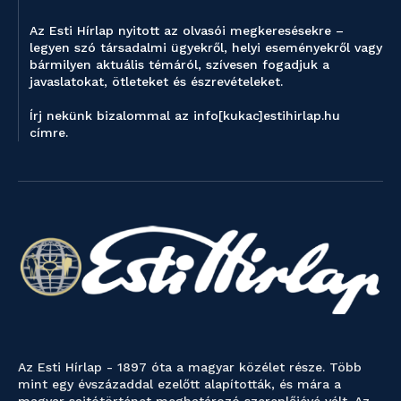
Az Esti Hírlap nyitott az olvasói megkeresésekre –
legyen szó társadalmi ügyekről, helyi eseményekről vagy
bármilyen aktuális témáról, szívesen fogadjuk a
javaslatokat, ötleteket és észrevételeket.
Írj nekünk bizalommal az info[kukac]estihirlap.hu
címre.
Az Esti Hírlap - 1897 óta a magyar közélet része. Több
mint egy évszázaddal ezelőtt alapították, és mára a