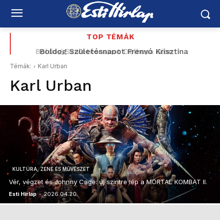
TOP TÉMÁK
Boldog Születésnapot Delhusa Gjon
Boldog Születésnapot Frenyó Krisztina
Témák:
Karl Urban
Karl Urban
KULTÚRA, ZENE ÉS MŰVÉSZET
Vér, végzet és Johnny Cage: új szintre lép a MORTAL KOMBAT II.
Esti Hírlap
-
2026.04.20.