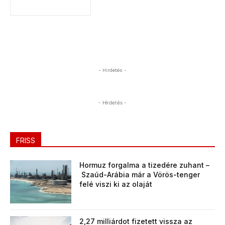
- Hirdetés -
- Hirdetés -
FRISS
Hormuz forgalma a tizedére zuhant –
Szaúd-Arábia már a Vörös-tenger
felé viszi ki az olaját
2,27 milliárdot fizetett vissza az