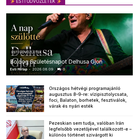
ESTI ÜDVÖZLETEK
ESTI ÜDVÖZLETEK
Boldog Születésnapot Delhusa Gjon
Esti Hírlap
-
2026.08.09.
0
E
Országos hétvégi programajánló
augusztus 8–9-re: vízipisztolycsata,
foci, Balaton, borhetek, fesztiválok,
várak és nyári esték
Pezeskian sem tudja, valóban Irán
legfelsőbb vezetőjével találkozott-e –
különös történet szivárgott ki