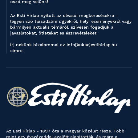
oszd meg velünk!
Az Esti Hírlap nyitott az olvasói megkeresésekre –
legyen szó társadalmi ügyekről, helyi eseményekről vagy
bármilyen aktuális témáról, szívesen fogadjuk a
javaslatokat, ötleteket és észrevételeket.
Írj nekünk bizalommal az info[kukac]estihirlap.hu
címre.
Az Esti Hírlap - 1897 óta a magyar közélet része. Több
mint egy évszázaddal ezelőtt alapították, és mára a