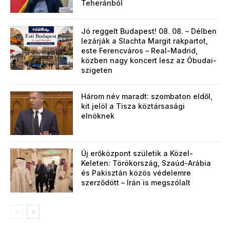
Teheránból
Jó reggelt Budapest! 08. 08. – Délben
lezárják a Slachta Margit rakpartot,
este Ferencváros – Real-Madrid,
közben nagy koncert lesz az Óbudai-
szigeten
Három név maradt: szombaton eldől,
kit jelöl a Tisza köztársasági
elnöknek
Új erőközpont születik a Közel-
Keleten: Törökország, Szaúd-Arábia
és Pakisztán közös védelemre
szerződött – Irán is megszólalt