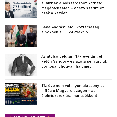
államnak a Mészároshoz köthető
magántőkealap – Vitézy szerint ez
csak a kezdet
Baka Andrást jelöli köztársasági
elnöknek a TISZA-frakció
Az utolsó délután: 177 éve tűnt el
Petőfi Sándor – és azóta sem tudjuk
pontosan, hogyan halt meg
Tíz éve nem volt ilyen alacsony az
infláció Magyarországon – az
élelmiszerek ára már csökkent