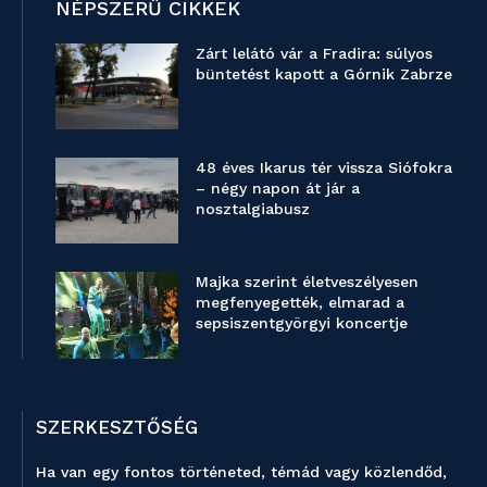
NÉPSZERŰ CIKKEK
Zárt lelátó vár a Fradira: súlyos
büntetést kapott a Górnik Zabrze
48 éves Ikarus tér vissza Siófokra
– négy napon át jár a
nosztalgiabusz
Majka szerint életveszélyesen
megfenyegették, elmarad a
sepsiszentgyörgyi koncertje
SZERKESZTŐSÉG
Ha van egy fontos történeted, témád vagy közlendőd,