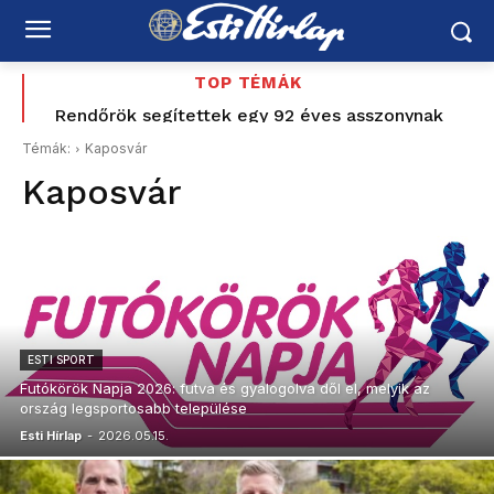
TOP TÉMÁK
Rendőrök segítettek egy 92 éves asszonynak
visszaállítani a klímát
Témák:
Kaposvár
Kaposvár
ESTI SPORT
Futókörök Napja 2026: futva és gyalogolva dől el, melyik az
ország legsportosabb települése
Esti Hírlap
-
2026.05.15.