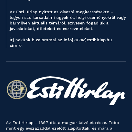
Az Esti Hírlap nyitott az olvasói megkeresésekre –
legyen szó társadalmi ügyekről, helyi eseményekről vagy
bármilyen aktuális témáról, szívesen fogadjuk a
javaslatokat, ötleteket és észrevételeket.
Írj nekünk bizalommal az info[kukac]estihirlap.hu
címre.
Az Esti Hírlap - 1897 óta a magyar közélet része. Több
mint egy évszázaddal ezelőtt alapították, és mára a