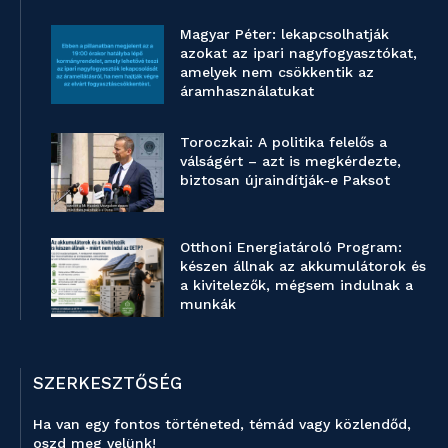
Magyar Péter: lekapcsolhatják
azokat az ipari nagyfogyasztókat,
amelyek nem csökkentik az
áramhasználatukat
Toroczkai: A politika felelős a
válságért – azt is megkérdezte,
biztosan újraindítják-e Paksot
Otthoni Energiatároló Program:
készen állnak az akkumulátorok és
a kivitelezők, mégsem indulnak a
munkák
SZERKESZTŐSÉG
Ha van egy fontos történeted, témád vagy közlendőd,
oszd meg velünk!