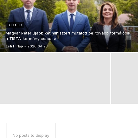
BELFÖLD
Magyar Péter újabb két minisztert mutatott be: tovább formálódik
a TISZA-kormány csapata
Esti Hírlap
-
2026.04.23.
No posts to display