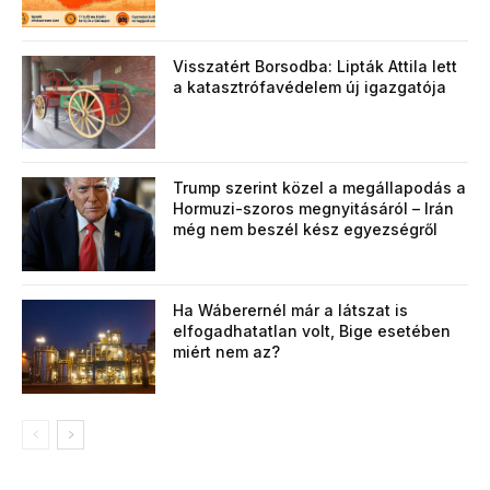
Visszatért Borsodba: Lipták Attila lett
a katasztrófavédelem új igazgatója
Trump szerint közel a megállapodás a
Hormuzi-szoros megnyitásáról – Irán
még nem beszél kész egyezségről
Ha Wáberernél már a látszat is
elfogadhatatlan volt, Bige esetében
miért nem az?