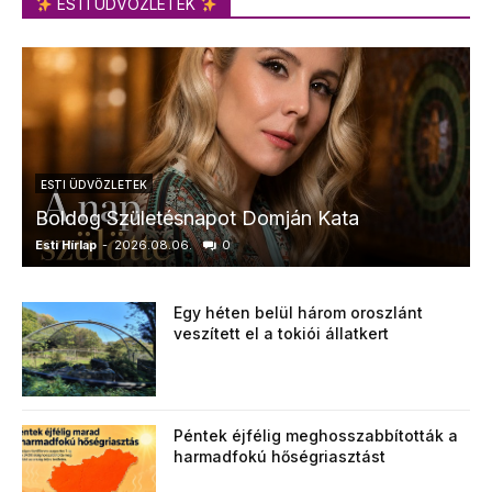
ESTI ÜDVÖZLETEK
ESTI ÜDVÖZLETEK
Boldog Születésnapot Domján Kata
Esti Hírlap
-
2026.08.06.
0
E
Egy héten belül három oroszlánt
veszített el a tokiói állatkert
Péntek éjfélig meghosszabbították a
harmadfokú hőségriasztást