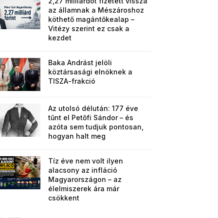
2,27 milliárdot fizetett vissza
az államnak a Mészároshoz
köthető magántőkealap –
Vitézy szerint ez csak a
kezdet
Baka Andrást jelöli
köztársasági elnöknek a
TISZA-frakció
Az utolsó délután: 177 éve
tűnt el Petőfi Sándor – és
azóta sem tudjuk pontosan,
hogyan halt meg
Tíz éve nem volt ilyen
alacsony az infláció
Magyarországon – az
élelmiszerek ára már
csökkent