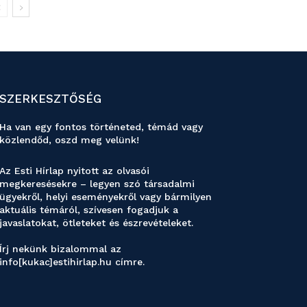
SZERKESZTŐSÉG
Ha van egy fontos történeted, témád vagy
közlendőd, oszd meg velünk!
Az Esti Hírlap nyitott az olvasói
megkeresésekre – legyen szó társadalmi
ügyekről, helyi eseményekről vagy bármilyen
aktuális témáról, szívesen fogadjuk a
javaslatokat, ötleteket és észrevételeket.
Írj nekünk bizalommal az
info[kukac]estihirlap.hu címre.