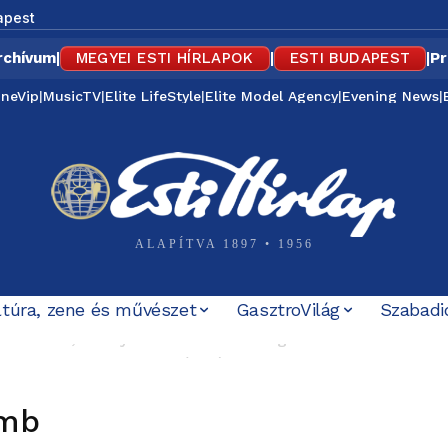
apest
rchívum
|
MEGYEI ESTI HÍRLAPOK
|
ESTI BUDAPEST
|
Pr
ineVip
|
MusicTV
|
Elite LifeStyle
|
Elite Model Agency
|
Evening News
|
ALAPÍTVA 1897 • 1956
ltúra, zene és művészet
GasztroVilág
Szabadi
örténete, amely most Baka Andrásig ért – korabeli MTV Hír
rbely-ügyet, a Mi Hazánk és a...
amb