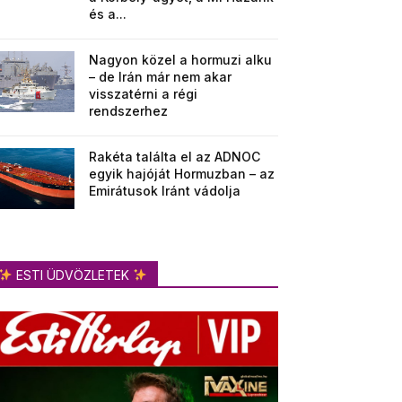
és a...
Nagyon közel a hormuzi alku
– de Irán már nem akar
visszatérni a régi
rendszerhez
Rakéta találta el az ADNOC
egyik hajóját Hormuzban – az
Emirátusok Iránt vádolja
ESTI ÜDVÖZLETEK