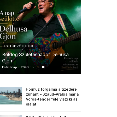
ESTI ÜDVÖZLETEK
ESTI ÜDVÖZLETE
Boldog Születésnapot Delhusa
Boldog Szüle
Gjon
Krisztina
Esti Hírlap
-
2026.08.09.
0
Esti Hírlap
-
2026.0
Hormuz forgalma a tizedére
zuhant – Szaúd-Arábia már a
Vörös-tenger felé viszi ki az
olaját