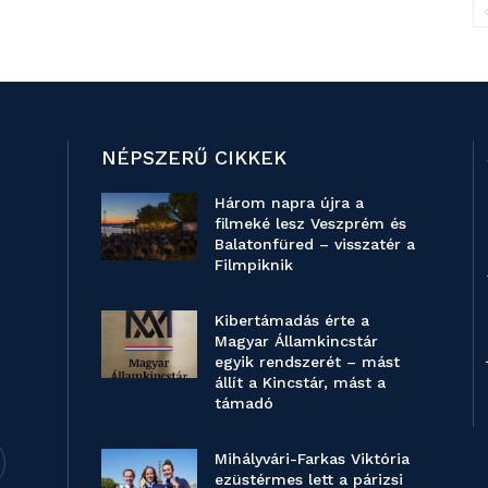
NÉPSZERŰ CIKKEK
Három napra újra a
filmeké lesz Veszprém és
Balatonfüred – visszatér a
Filmpiknik
Kibertámadás érte a
Magyar Államkincstár
egyik rendszerét – mást
állít a Kincstár, mást a
támadó
Mihályvári-Farkas Viktória
ezüstérmes lett a párizsi