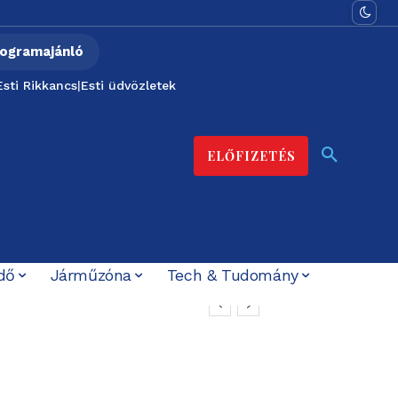
ogramajánló
Esti Rikkancs
|
Esti üdvözletek
ELŐFIZETÉS
dő
Járműzóna
Tech & Tudomány
adó-felvétellel –