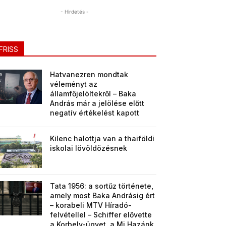
- Hirdetés -
FRISS
Hatvanezren mondtak
véleményt az
államfőjelöltekről – Baka
András már a jelölése előtt
negatív értékelést kapott
Kilenc halottja van a thaiföldi
iskolai lövöldözésnek
Tata 1956: a sortűz története,
amely most Baka Andrásig ért
– korabeli MTV Híradó-
felvétellel – Schiffer elővette
a Korbely-ügyet, a Mi Hazánk