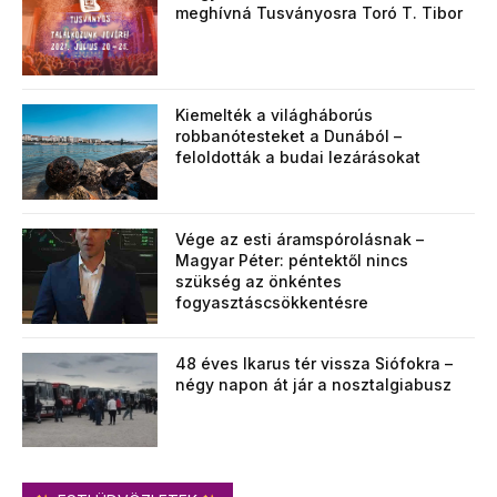
meghívná Tusványosra Toró T. Tibor
Kiemelték a világháborús
robbanótesteket a Dunából –
feloldották a budai lezárásokat
Vége az esti áramspórolásnak –
Magyar Péter: péntektől nincs
szükség az önkéntes
fogyasztáscsökkentésre
48 éves Ikarus tér vissza Siófokra –
négy napon át jár a nosztalgiabusz