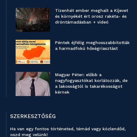
Tizenhét ember meghalt a Kijevet
és környékét ért orosz rakéta- és
dróntámadásban + videó
Péntek éjfélig meghosszabbították
a harmadfokú hőségriasztást
Magyar Péter: előbb a
nagyfogyasztókat korlátozzák, de
a lakosságtól is takarékosságot
kérnek
SZERKESZTŐSÉG
Ha van egy fontos történeted, témád vagy közlendőd,
oszd meg velünk!