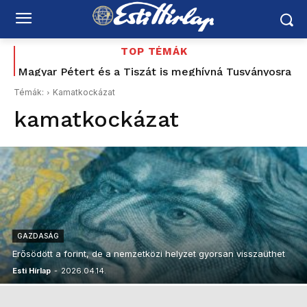
TOP TÉMÁK
Magyar Pétert és a Tiszát is meghívná Tusványosra
Kiemelték a világháborús robbanótesteket a
Dunából – feloldották a budai lezárásokat
Toró T. Tibor
Témák:
Kamatkockázat
kamatkockázat
GAZDASÁG
Erősödött a forint, de a nemzetközi helyzet gyorsan visszaüthet
Esti Hírlap
-
2026.04.14.