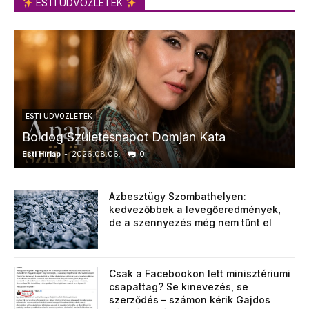
ESTI ÜDVÖZLETEK
ESTI ÜDVÖZLETEK
Boldog Születésnapot Domján Kata
Esti Hírlap
-
2026.08.06.
0
E
Azbesztügy Szombathelyen:
kedvezőbbek a levegőeredmények,
de a szennyezés még nem tűnt el
Csak a Facebookon lett minisztériumi
csapattag? Se kinevezés, se
szerződés – számon kérik Gajdos