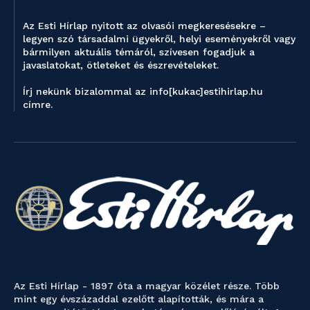
Az Esti Hírlap nyitott az olvasói megkeresésekre –
legyen szó társadalmi ügyekről, helyi eseményekről vagy
bármilyen aktuális témáról, szívesen fogadjuk a
javaslatokat, ötleteket és észrevételeket.
Írj nekünk bizalommal az info[kukac]estihirlap.hu
címre.
Az Esti Hírlap - 1897 óta a magyar közélet része. Több
mint egy évszázaddal ezelőtt alapították, és mára a