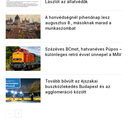
Lászlót az állatvédők
A honvédségnél pihenőnap lesz
augusztus 8., másoknak marad a
munkaszombat
Százéves BCmot, hatvanéves Púpos –
különleges retró évvel ünnepel a MÁV
Tovább bővült az éjszakai
buszközlekedés Budapest és az
agglomeráció között