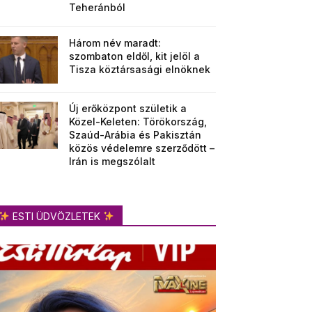
Teheránból
Három név maradt:
szombaton eldől, kit jelöl a
Tisza köztársasági elnöknek
Új erőközpont születik a
Közel-Keleten: Törökország,
Szaúd-Arábia és Pakisztán
közös védelemre szerződött –
Irán is megszólalt
ESTI ÜDVÖZLETEK