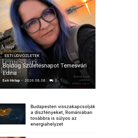
ESTI ÜDVÖZLETEK
ESTI ÜDVÖZLETE
Boldog Születésnapot Temesvári
Boldog Szüle
Edina
Boglárka
Esti Hírlap
-
2026.08.08.
0
Esti Hírlap
-
2026.0
Budapesten visszakapcsolják
a díszfényeket, Romániában
továbbra is súlyos az
energiahelyzet