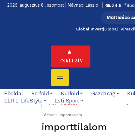
C
2026. augusztus 8., szombat | Névnap: László
24.8
Bud
Múltidéző a
Global Invest
|
GlobalTV
|
Maxl
EXKLUZÍV
Főoldal
Belföld
Külföld
Gazdaság
Ku
ELITE LifeStyle
Esti Sport
Tíz éve nem volt ilyen 
Pezeskian sem tudja, 
TOP TÉMÁK
ki Teheránból
Témák:
Importtilalom
importtilalom