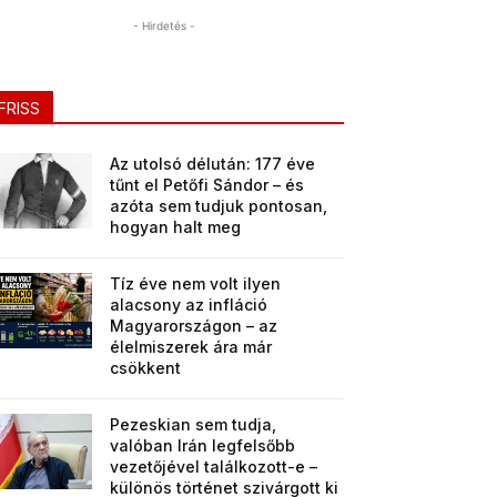
- Hirdetés -
FRISS
Az utolsó délután: 177 éve
tűnt el Petőfi Sándor – és
azóta sem tudjuk pontosan,
hogyan halt meg
Tíz éve nem volt ilyen
alacsony az infláció
Magyarországon – az
élelmiszerek ára már
csökkent
Pezeskian sem tudja,
valóban Irán legfelsőbb
vezetőjével találkozott-e –
különös történet szivárgott ki