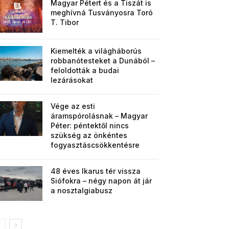
Magyar Pétert és a Tiszát is
meghívná Tusványosra Toró
T. Tibor
Kiemelték a világháborús
robbanótesteket a Dunából –
feloldották a budai
lezárásokat
Vége az esti
áramspórolásnak – Magyar
Péter: péntektől nincs
szükség az önkéntes
fogyasztáscsökkentésre
48 éves Ikarus tér vissza
Siófokra – négy napon át jár
a nosztalgiabusz