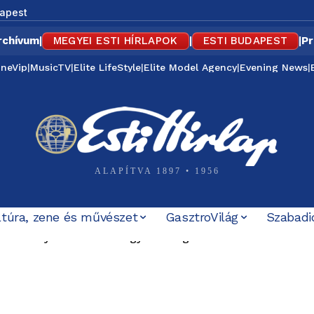
apest
rchívum
|
MEGYEI ESTI HÍRLAPOK
|
ESTI BUDAPEST
|
Pr
ineVip
|
MusicTV
|
Elite LifeStyle
|
Elite Model Agency
|
Evening News
|
ALAPÍTVA 1897 • 1956
ltúra, zene és művészet
GasztroVilág
Szabadi
alacsony az infláció Magyarországon – az élelmiszerek ár
valóban Irán legfelsőbb vezetőjével találkozott-e – külö