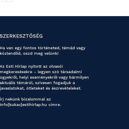
SZERKESZTŐSÉG
Ha van egy fontos történeted, témád vagy
közlendőd, oszd meg velünk!
Az Esti Hírlap nyitott az olvasói
megkeresésekre – legyen szó társadalmi
ügyekről, helyi eseményekről vagy bármilyen
aktuális témáról, szívesen fogadjuk a
javaslatokat, ötleteket és észrevételeket.
Írj nekünk bizalommal az
info[kukac]estihirlap.hu címre.