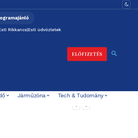
ogramajánló
Esti Rikkancs
|
Esti üdvözletek
ELŐFIZETÉS
dő
Járműzóna
Tech & Tudomány
a már csökkent
nös történet szivárgott