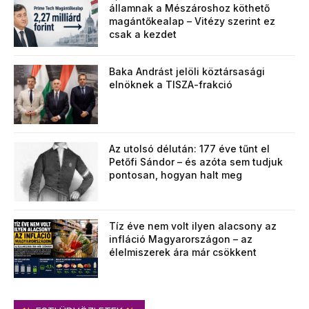
államnak a Mészároshoz köthető
magántőkealap – Vitézy szerint ez
csak a kezdet
Baka Andrást jelöli köztársasági
elnöknek a TISZA-frakció
Az utolsó délután: 177 éve tűnt el
Petőfi Sándor – és azóta sem tudjuk
pontosan, hogyan halt meg
Tíz éve nem volt ilyen alacsony az
infláció Magyarországon – az
élelmiszerek ára már csökkent