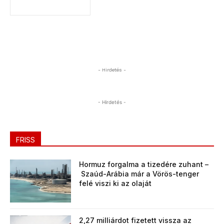
- Hirdetés -
- Hirdetés -
FRISS
Hormuz forgalma a tizedére zuhant –
Szaúd-Arábia már a Vörös-tenger
felé viszi ki az olaját
2,27 milliárdot fizetett vissza az