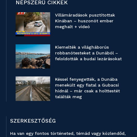
NÉPSZERŰ CIKKEK
Villámáradások pusztítottak
Kínában – huszonöt ember
meghalt + videó
Kiemelték a világháborús
robbanótesteket a Dunából –
feloldották a budai lezárásokat
Késsel fenyegették, a Dunába
menekült egy fiatal a Gubacsi
hídnál – már csak a holttestét
találták meg
SZERKESZTŐSÉG
Ha van egy fontos történeted, témád vagy közlendőd,