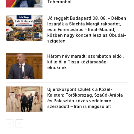
Teheránból
Jó reggelt Budapest! 08. 08. – Délben
lezárják a Slachta Margit rakpartot,
este Ferencváros – Real-Madrid,
közben nagy koncert lesz az Óbudai-
szigeten
Három név maradt: szombaton eldől,
kit jelöl a Tisza köztársasági
elnöknek
Új erőközpont születik a Közel-
Keleten: Törökország, Szaúd-Arábia
és Pakisztán közös védelemre
szerződött – Irán is megszólalt