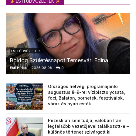
ESTI ÜDVÖZLETEK
ESTI ÜDVÖZLETEK
Boldog Születésnapot Temesvári Edina
Esti Hírlap
-
2026.08.08.
0
E
Országos hétvégi programajánló
augusztus 8–9-re: vízipisztolycsata,
foci, Balaton, borhetek, fesztiválok,
várak és nyári esték
Pezeskian sem tudja, valóban Irán
legfelsőbb vezetőjével találkozott-e –
különös történet szivárgott ki