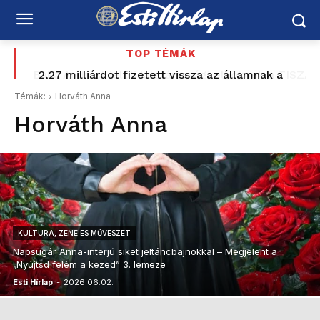
TOP TÉMÁK
Baka Andrást jelöli köztársasági elnöknek a TISZA-
2,27 milliárdot fizetett vissza az államnak a
Mészároshoz köthető magántőkealap – Vitézy
frakció
Témák:
Horváth Anna
szerint ez csak a kezdet
Horváth Anna
KULTÚRA, ZENE ÉS MŰVÉSZET
Napsugár Anna-interjú siket jeltáncbajnokkal – Megjelent a
„Nyújtsd felém a kezed” 3. lemeze
Esti Hírlap
-
2026.06.02.