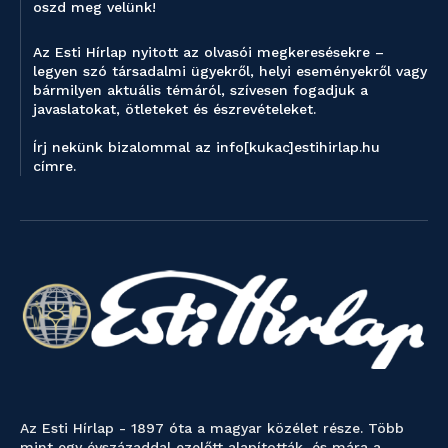
oszd meg velünk!
Az Esti Hírlap nyitott az olvasói megkeresésekre –
legyen szó társadalmi ügyekről, helyi eseményekről vagy
bármilyen aktuális témáról, szívesen fogadjuk a
javaslatokat, ötleteket és észrevételeket.
Írj nekünk bizalommal az info[kukac]estihirlap.hu
címre.
Az Esti Hírlap - 1897 óta a magyar közélet része. Több
mint egy évszázaddal ezelőtt alapították, és mára a