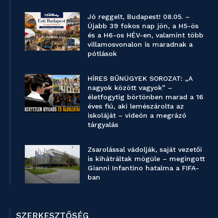
Jó reggelt, Budapest! 08.05. –
Újabb 39 fokos nap jön, a H5-ös
és a H6-os HÉV-en, valamint több
villamosvonalon is maradnak a
pótlások
HÍRES BŰNÜGYEK SOROZAT: „A
nagyok között vagyok” –
életfogytig börtönben marad a 16
éves fiú, aki lemészárolta az
iskoláját – videón a megrázó
tárgyalás
Zsarolással vádolják, saját vezetői
is kihátráltak mögüle – megingott
Gianni Infantino hatalma a FIFA-
ban
SZERKESZTŐSÉG