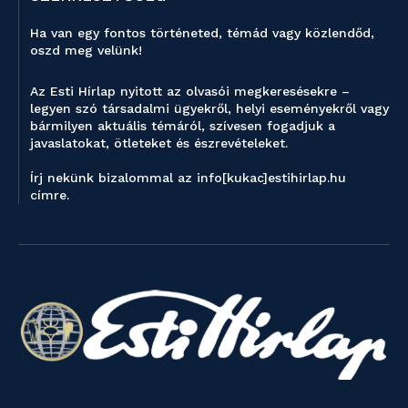
Ha van egy fontos történeted, témád vagy közlendőd,
oszd meg velünk!
Az Esti Hírlap nyitott az olvasói megkeresésekre –
legyen szó társadalmi ügyekről, helyi eseményekről vagy
bármilyen aktuális témáról, szívesen fogadjuk a
javaslatokat, ötleteket és észrevételeket.
Írj nekünk bizalommal az info[kukac]estihirlap.hu
címre.