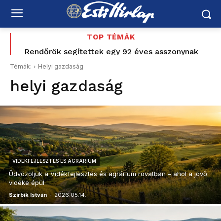
TOP TÉMÁK
Rendőrök segítettek egy 92 éves asszonynak
visszaállítani a klímát
Témák:
Helyi gazdaság
helyi gazdaság
VIDÉKFEJLESZTÉS ÉS AGRÁRIUM
Üdvözöljük a Vidékfejlesztés és agrárium rovatban – ahol a jövő
vidéke épül
Szirbik István
-
2026.05.14.