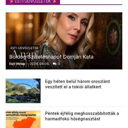
ESTI ÜDVÖZLETEK
ESTI ÜDVÖZLETEK
Boldog Születésnapot Domján Kata
Esti Hírlap
-
2026.08.06.
0
E
Egy héten belül három oroszlánt
veszített el a tokiói állatkert
Péntek éjfélig meghosszabbították a
harmadfokú hőségriasztást