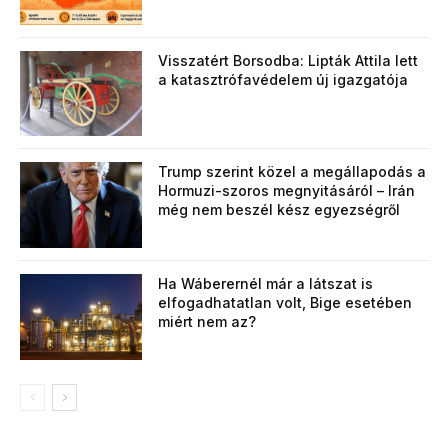
Visszatért Borsodba: Lipták Attila lett
a katasztrófavédelem új igazgatója
Trump szerint közel a megállapodás a
Hormuzi-szoros megnyitásáról – Irán
még nem beszél kész egyezségről
Ha Wáberernél már a látszat is
elfogadhatatlan volt, Bige esetében
miért nem az?