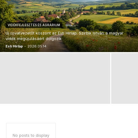
VIDÉKFEJLESZTÉS ÉS AGRÁRIUM
Új rovatvezetőt köszönt az Esti Hírlap: Szirbik István a magyar
vidék megújulásáért dolgozik
Esti Hírlap
-
2026.05.14.
No posts to display