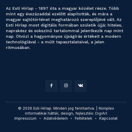
Az Esti Hírlap - 1897 óta a magyar közélet része. Több
mint egy évszázaddal ezelőtt alapították, és mára a
magyar sajtótörténet meghatározó szereplőjévé vált. Az
Esti Hírlap most digitális formában születik újjá: hiteles,
naprakész és sokszínű tartalommal jelentkezik nap mint
nap. Ötvözi a hagyományos újságírás értékeit a modern
technológiával - a múlt tapasztalataival, a jelen
ritmusában.
© 2026 Esti Hírlap. Minden jog fenntartva. | Komplex
informatikai háttér, design, fejlesztés:
DigiArt
Impresszum
Adatvédelem
Feltételek
Kapcsolat