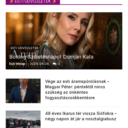
ESTI ÜDVÖZLETEK
ESTI ÜDVÖZLETEK
Boldog Születésnapot Domján Kata
Esti Hírlap
-
2026.08.06.
0
E
Vége az esti áramspórolásnak –
Magyar Péter: péntektől nincs
szükség az önkéntes
fogyasztáscsökkentésre
48 éves Ikarus tér vissza Siófokra –
négy napon át jár a nosztalgiabusz