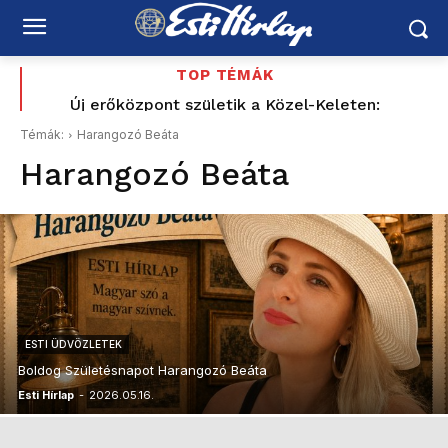
TOP TÉMÁK
Budapesten visszakapcsolják a díszfényeket,
Új erőközpont születik a Közel-Keleten:
Törökország, Szaúd-Arábia és Pakisztán közös
Romániában továbbra is súlyos az energiahelyzet
Témák:
Harangozó Beáta
védelemre szerződött – Irán is megszólalt
Harangozó Beáta
ESTI ÜDVÖZLETEK
Boldog Születésnapot Harangozó Beáta
Esti Hírlap
-
2026.05.16.