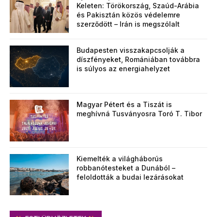
Keleten: Törökország, Szaúd-Arábia
és Pakisztán közös védelemre
szerződött – Irán is megszólalt
Budapesten visszakapcsolják a
díszfényeket, Romániában továbbra
is súlyos az energiahelyzet
Magyar Pétert és a Tiszát is
meghívná Tusványosra Toró T. Tibor
Kiemelték a világháborús
robbanótesteket a Dunából –
feloldották a budai lezárásokat