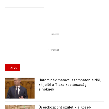
- Hirdetés -
- Hirdetés -
FRISS
Három név maradt: szombaton eldől,
kit jelöl a Tisza köztársasági
elnöknek
Új erőközpont születik a Közel-