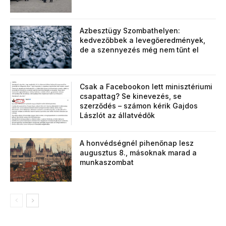
Azbesztügy Szombathelyen:
kedvezőbbek a levegőeredmények,
de a szennyezés még nem tűnt el
Csak a Facebookon lett minisztériumi
csapattag? Se kinevezés, se
szerződés – számon kérik Gajdos
Lászlót az állatvédők
A honvédségnél pihenőnap lesz
augusztus 8., másoknak marad a
munkaszombat