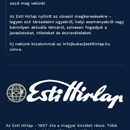
oszd meg velünk!
Az Esti Hírlap nyitott az olvasói megkeresésekre –
legyen szó társadalmi ügyekről, helyi eseményekről vagy
bármilyen aktuális témáról, szívesen fogadjuk a
javaslatokat, ötleteket és észrevételeket.
Írj nekünk bizalommal az info[kukac]estihirlap.hu
címre.
Az Esti Hírlap - 1897 óta a magyar közélet része. Több