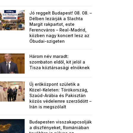
Jó reggelt Budapest! 08. 08. –
Délben lezárják a Slachta
Margit rakpartot, este
Ferencváros – Real-Madrid,
közben nagy koncert lesz az
Óbudai-szigeten
Három név maradt:
szombaton eldől, kit jelöl a
Tisza köztársasági elnöknek
Új erőközpont születik a
Közel-Keleten: Törökország,
Szaúd-Arábia és Pakisztán
közös védelemre szerződött –
Irán is megszólalt
Budapesten visszakapcsolják
a díszfényeket, Romániában