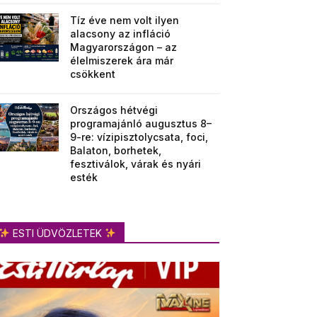
Tíz éve nem volt ilyen
alacsony az infláció
Magyarországon – az
élelmiszerek ára már
csökkent
Országos hétvégi
programajánló augusztus 8–
9-re: vízipisztolycsata, foci,
Balaton, borhetek,
fesztiválok, várak és nyári
esték
ESTI ÜDVÖZLETEK