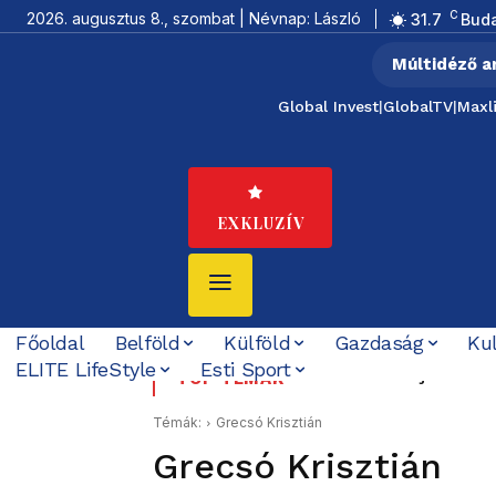
C
2026. augusztus 8., szombat | Névnap: László
31.7
Bud
Múltidéző a
Global Invest
|
GlobalTV
|
Maxl
EXKLUZÍV
Főoldal
Belföld
Külföld
Gazdaság
Ku
ELITE LifeStyle
Esti Sport
Baka Andrást jelöli köz
Az utolsó délután: 1
TOP TÉMÁK
Témák:
Grecsó Krisztián
Grecsó Krisztián