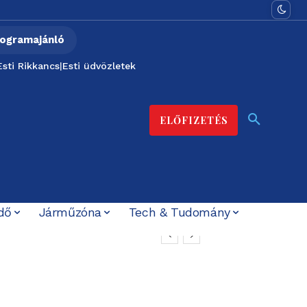
ogramajánló
Esti Rikkancs
|
Esti üdvözletek
ELŐFIZETÉS
dő
Járműzóna
Tech & Tudomány
san, hogyan halt meg