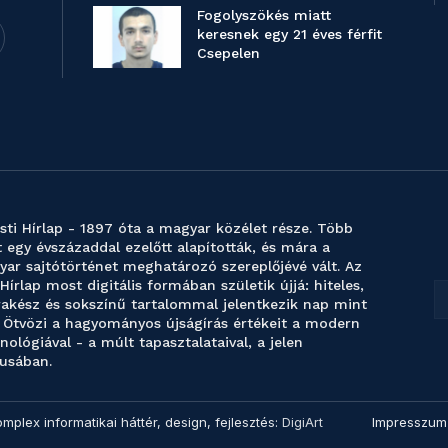
Fogolyszökés miatt
keresnek egy 21 éves férfit
Csepelen
sti Hírlap - 1897 óta a magyar közélet része. Több
 egy évszázaddal ezelőtt alapították, és mára a
ar sajtótörténet meghatározó szereplőjévé vált. Az
 Hírlap most digitális formában születik újjá: hiteles,
akész és sokszínű tartalommal jelentkezik nap mint
 Ötvözi a hagyományos újságírás értékeit a modern
nológiával - a múlt tapasztalataival, a jelen
usában.
omplex informatikai háttér, design, fejlesztés:
DigiArt
Impresszum