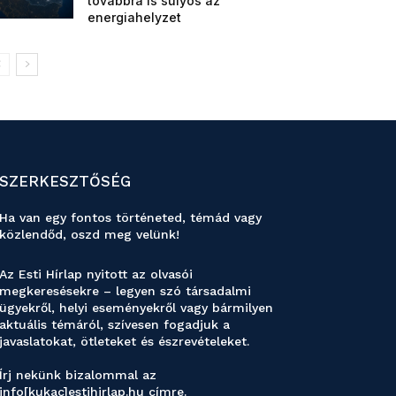
továbbra is súlyos az
energiahelyzet
SZERKESZTŐSÉG
Ha van egy fontos történeted, témád vagy
közlendőd, oszd meg velünk!
Az Esti Hírlap nyitott az olvasói
megkeresésekre – legyen szó társadalmi
ügyekről, helyi eseményekről vagy bármilyen
aktuális témáról, szívesen fogadjuk a
javaslatokat, ötleteket és észrevételeket.
Írj nekünk bizalommal az
info[kukac]estihirlap.hu címre.