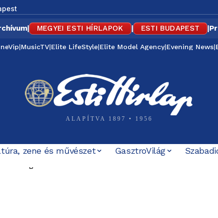
apest
rchívum
|
MEGYEI ESTI HÍRLAPOK
|
ESTI BUDAPEST
|
Pr
ineVip
|
MusicTV
|
Elite LifeStyle
|
Elite Model Agency
|
Evening News
|
ALAPÍTVA 1897 • 1956
ltúra, zene és művészet
GasztroVilág
Szabadi
társasági elnöknek a TISZA-frakció
77 éve tűnt el Petőfi Sándor – és azóta sem tudjuk ponto