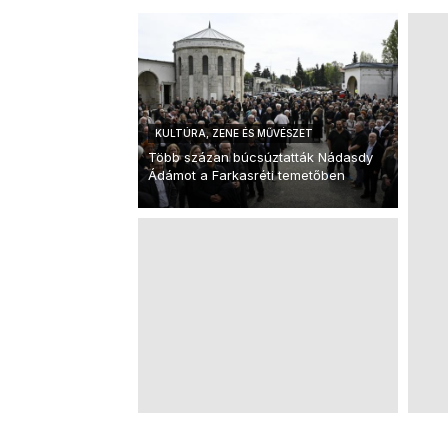
KULTÚRA, ZENE ÉS MŰVÉSZET
Több százan búcsúztatták Nádasdy
Ádámot a Farkasréti temetőben