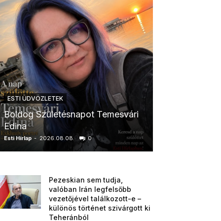
ESTI ÜDVÖZLETEK
ESTI ÜDVÖZLETE
Boldog Születésnapot Temesvári
Boldog Szüle
Edina
Boglárka
Esti Hírlap
-
2026.08.08.
0
Esti Hírlap
-
2026.0
Pezeskian sem tudja,
valóban Irán legfelsőbb
vezetőjével találkozott-e –
különös történet szivárgott ki
Teheránból