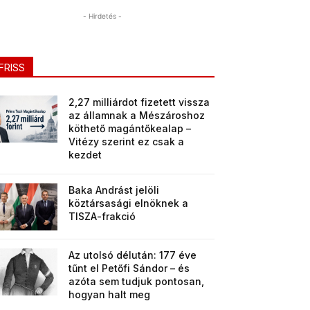
- Hirdetés -
FRISS
2,27 milliárdot fizetett vissza
az államnak a Mészároshoz
köthető magántőkealap –
Vitézy szerint ez csak a
kezdet
Baka Andrást jelöli
köztársasági elnöknek a
TISZA-frakció
Az utolsó délután: 177 éve
tűnt el Petőfi Sándor – és
azóta sem tudjuk pontosan,
hogyan halt meg