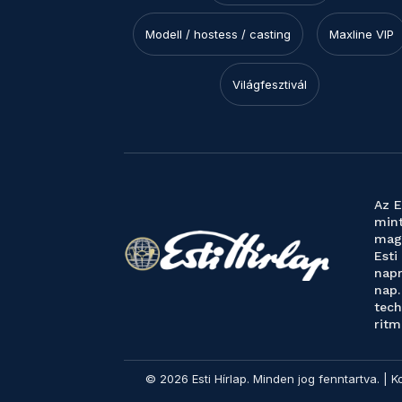
Modell / hostess / casting
Maxline VIP
Világfesztivál
Az E
mint
magy
Esti
napr
nap.
tech
ritm
© 2026 Esti Hírlap. Minden jog fenntartva. | K