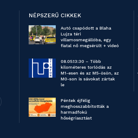
NÉPSZERŰ CIKKEK
Autó csapódott a Blaha
Lujza téri
villamosmegállóba, egy
fiatal nő megsérült + videó
08.05.13:30 – Több
kilométeres torlódás az
M1-esen és az M5-ösön, az
M0-son is sávokat zártak
le
Péntek éjfélig
meghosszabbították a
harmadfokú
hőségriasztást