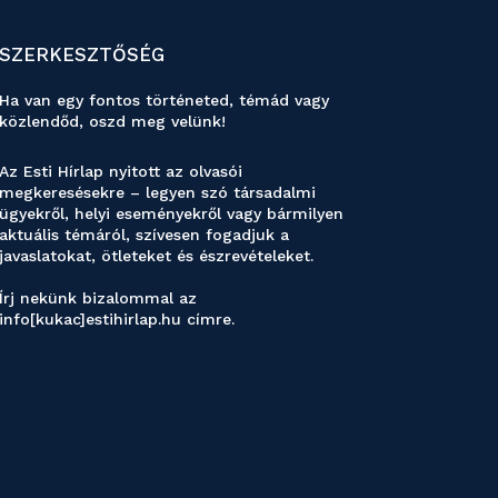
SZERKESZTŐSÉG
Ha van egy fontos történeted, témád vagy
közlendőd, oszd meg velünk!
Az Esti Hírlap nyitott az olvasói
megkeresésekre – legyen szó társadalmi
ügyekről, helyi eseményekről vagy bármilyen
aktuális témáról, szívesen fogadjuk a
javaslatokat, ötleteket és észrevételeket.
Írj nekünk bizalommal az
info[kukac]estihirlap.hu címre.