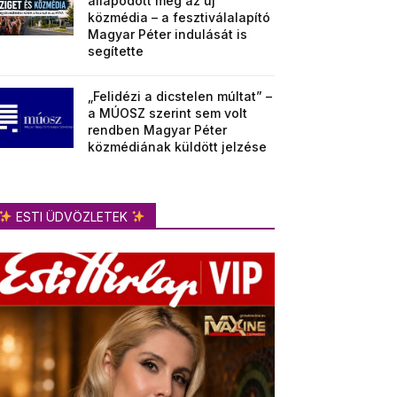
állapodott meg az új
közmédia – a fesztiválalapító
Magyar Péter indulását is
segítette
„Felidézi a dicstelen múltat” –
a MÚOSZ szerint sem volt
rendben Magyar Péter
közmédiának küldött jelzése
ESTI ÜDVÖZLETEK