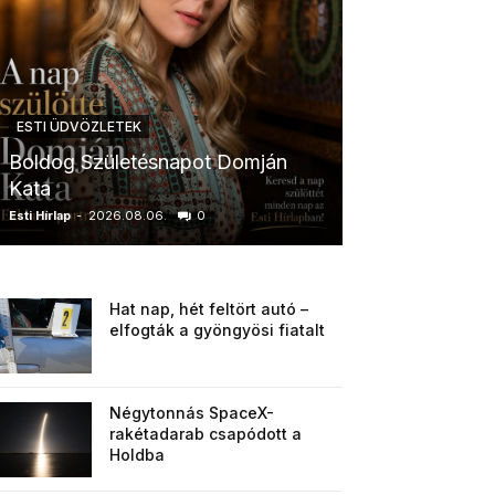
ESTI ÜDVÖZLETEK
ESTI ÜDVÖZLETE
Boldog Születésnapot Domján
Boldog Szület
Kata
Anikó
Esti Hírlap
-
2026.08.06.
0
Esti Hírlap
-
2026.0
Hat nap, hét feltört autó –
elfogták a gyöngyösi fiatalt
Négytonnás SpaceX-
rakétadarab csapódott a
Holdba