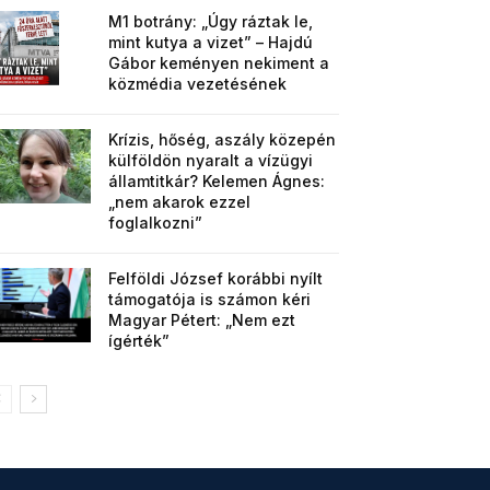
M1 botrány: „Úgy ráztak le,
mint kutya a vizet” – Hajdú
Gábor keményen nekiment a
közmédia vezetésének
Krízis, hőség, aszály közepén
külföldön nyaralt a vízügyi
államtitkár? Kelemen Ágnes:
„nem akarok ezzel
foglalkozni”
Felföldi József korábbi nyílt
támogatója is számon kéri
Magyar Pétert: „Nem ezt
ígérték”