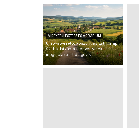
VIDÉKFEJLESZTÉS ÉS AGRÁRIUM
Új rovatvezetőt köszönt az Esti Hírlap:
Szirbik István a magyar vidék
megújulásáért dolgozik