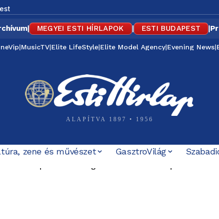
est
rchívum
|
MEGYEI ESTI HÍRLAPOK
|
ESTI BUDAPEST
|
Pr
ineVip
|
MusicTV
|
Elite LifeStyle
|
Elite Model Agency
|
Evening News
|
ALAPÍTVA 1897 • 1956
ltúra, zene és művészet
GasztroVilág
Szabadi
éves Púpos – különleges retró évvel ünnepel a MÁV
zakai buszközlekedés Budapest és az agglomeráció közöt