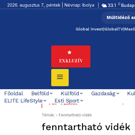
C
2026. augusztus 7., péntek | Névnap: Ibolya
33.1
Budap
Múltidéző a
Global Invest
|
GlobalTV
|
Maxl
EXKLUZÍV
Főoldal
Belföld
Külföld
Gazdaság
Ku
ELITE LifeStyle
Esti Sport
Százéves BCmot, hatvan
Tovább bővült az éjs
TOP TÉMÁK
Témák:
Fenntartható vidék
fenntartható vidék