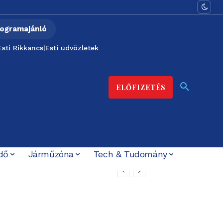
ogramajánló
Esti Rikkancs
|
Esti üdvözletek
ELŐFIZETÉS
dő
Járműzóna
Tech & Tudomány
t