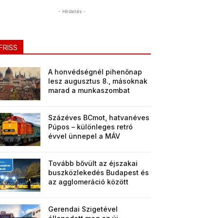
- Hirdetés -
FRISS
A honvédségnél pihenőnap
lesz augusztus 8., másoknak
marad a munkaszombat
Százéves BCmot, hatvanéves
Púpos – különleges retró
évvel ünnepel a MÁV
Tovább bővült az éjszakai
buszközlekedés Budapest és
az agglomeráció között
Gerendai Szigetével