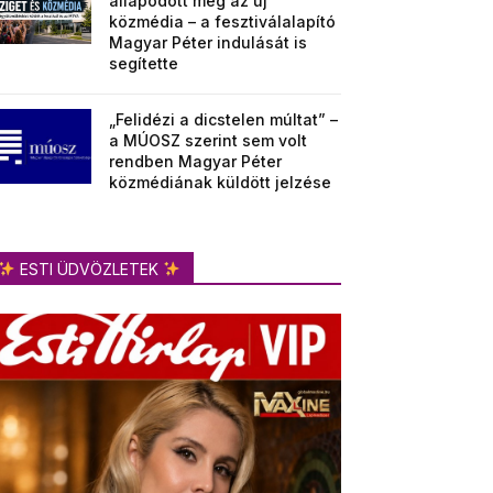
állapodott meg az új
közmédia – a fesztiválalapító
Magyar Péter indulását is
segítette
„Felidézi a dicstelen múltat” –
a MÚOSZ szerint sem volt
rendben Magyar Péter
közmédiának küldött jelzése
ESTI ÜDVÖZLETEK