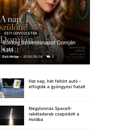
ESTI ÜDVÖZLETEK
ESTI ÜDVÖZLETE
Boldog Születésnapot Domján
Boldog Szület
Kata
Anikó
Esti Hírlap
-
2026.08.06.
0
Esti Hírlap
-
2026.0
Hat nap, hét feltört autó –
elfogták a gyöngyösi fiatalt
Négytonnás SpaceX-
rakétadarab csapódott a
Holdba