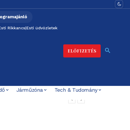
ogramajánló
Esti Rikkancs
|
Esti üdvözletek
ELŐFIZETÉS
dő
Járműzóna
Tech & Tudomány
t