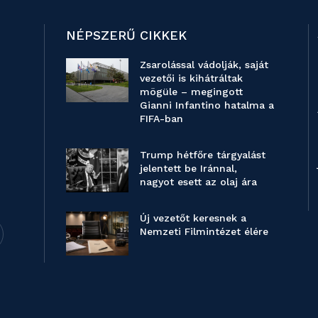
NÉPSZERŰ CIKKEK
Zsarolással vádolják, saját
vezetői is kihátráltak
mögüle – megingott
Gianni Infantino hatalma a
FIFA-ban
Trump hétfőre tárgyalást
jelentett be Iránnal,
nagyot esett az olaj ára
Új vezetőt keresnek a
Nemzeti Filmintézet élére