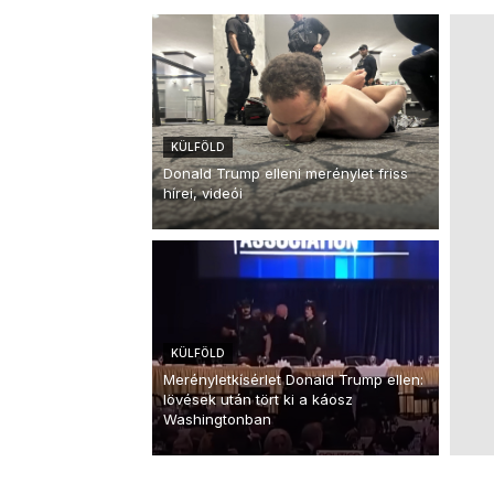
KÜLFÖLD
Donald Trump elleni merénylet friss
hírei, videói
KÜLFÖLD
Merényletkísérlet Donald Trump ellen:
lövések után tört ki a káosz
Washingtonban