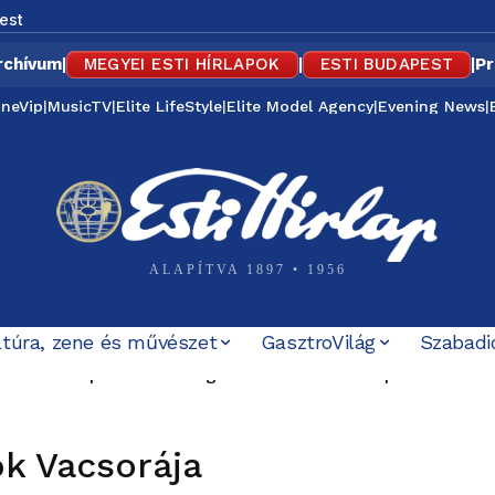
est
rchívum
|
MEGYEI ESTI HÍRLAPOK
|
ESTI BUDAPEST
|
Pr
ineVip
|
MusicTV
|
Elite LifeStyle
|
Elite Model Agency
|
Evening News
|
ALAPÍTVA 1897 • 1956
ltúra, zene és művészet
GasztroVilág
Szabadi
éves Púpos – különleges retró évvel ünnepel a MÁV
zakai buszközlekedés Budapest és az agglomeráció közöt
ók Vacsorája