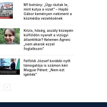
M1 botrány: „Úgy ráztak le,
mint kutya a vizet” – Hajdú
Gábor keményen nekiment a
közmédia vezetésének
Krízis, hőség, aszály közepén
külföldön nyaralt a vízügyi
államtitkár? Kelemen Ágnes:
„nem akarok ezzel
foglalkozni”
Felföldi József korábbi nyílt
támogatója is számon kéri
Magyar Pétert: „Nem ezt
ígérték”