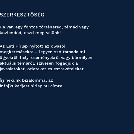
SZERKESZTŐSÉG
Ha van egy fontos történeted, témád vagy
közlendőd, oszd meg velünk!
Az Esti Hírlap nyitott az olvasói
megkeresésekre – legyen szó társadalmi
ügyekről, helyi eseményekről vagy bármilyen
aktuális témáról, szívesen fogadjuk a
javaslatokat, ötleteket és észrevételeket.
Írj nekünk bizalommal az
info[kukac]estihirlap.hu címre.