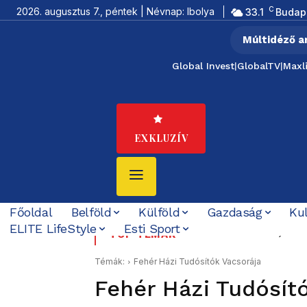
C
2026. augusztus 7., péntek | Névnap: Ibolya
33.1
Budap
Múltidéző a
Global Invest
|
GlobalTV
|
Maxl
EXKLUZÍV
Főoldal
Belföld
Külföld
Gazdaság
Ku
ELITE LifeStyle
Esti Sport
Százéves BCmot, hatvan
Tovább bővült az éjs
TOP TÉMÁK
Témák:
Fehér Házi Tudósítók Vacsorája
Fehér Házi Tudósít