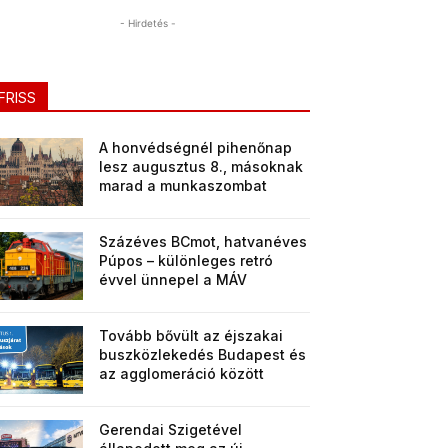
- Hirdetés -
FRISS
A honvédségnél pihenőnap
lesz augusztus 8., másoknak
marad a munkaszombat
Százéves BCmot, hatvanéves
Púpos – különleges retró
évvel ünnepel a MÁV
Tovább bővült az éjszakai
buszközlekedés Budapest és
az agglomeráció között
Gerendai Szigetével