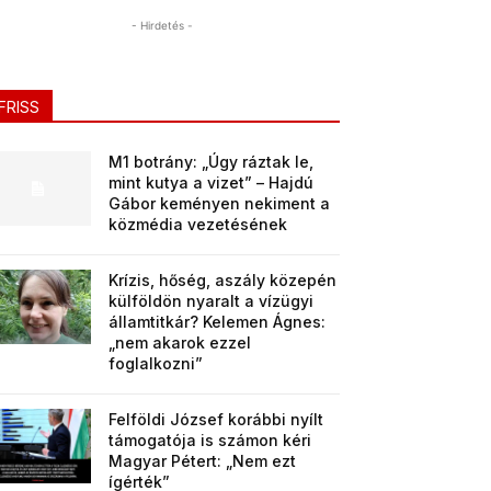
- Hirdetés -
FRISS
M1 botrány: „Úgy ráztak le,
mint kutya a vizet” – Hajdú
Gábor keményen nekiment a
közmédia vezetésének
Krízis, hőség, aszály közepén
külföldön nyaralt a vízügyi
államtitkár? Kelemen Ágnes:
„nem akarok ezzel
foglalkozni”
Felföldi József korábbi nyílt
támogatója is számon kéri
Magyar Pétert: „Nem ezt
ígérték”