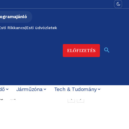
ogramajánló
Esti Rikkancs
|
Esti üdvözletek
ELŐFIZETÉS
dő
Járműzóna
Tech & Tudomány
t ígérték”