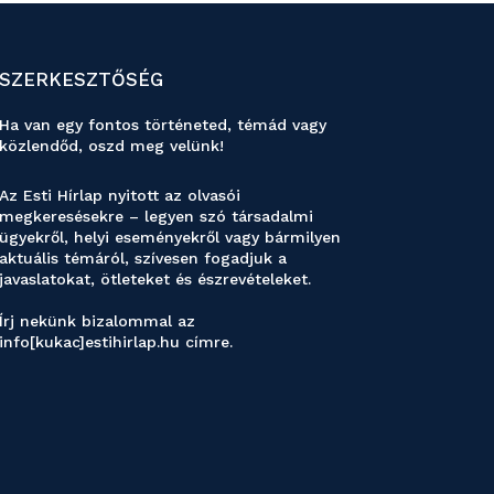
SZERKESZTŐSÉG
Ha van egy fontos történeted, témád vagy
közlendőd, oszd meg velünk!
Az Esti Hírlap nyitott az olvasói
megkeresésekre – legyen szó társadalmi
ügyekről, helyi eseményekről vagy bármilyen
aktuális témáról, szívesen fogadjuk a
javaslatokat, ötleteket és észrevételeket.
Írj nekünk bizalommal az
info[kukac]estihirlap.hu címre.