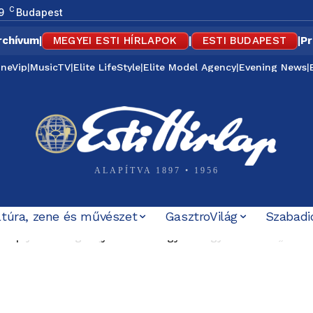
C
9
Budapest
rchívum
|
MEGYEI ESTI HÍRLAPOK
|
ESTI BUDAPEST
|
Pr
ineVip
|
MusicTV
|
Elite LifeStyle
|
Elite Model Agency
|
Evening News
|
ALAPÍTVA 1897 • 1956
ltúra, zene és művészet
GasztroVilág
Szabadi
bi nyílt támogatója is számon kéri Magyar Pétert: „Nem ez