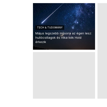
TECH & TUDOMÁNY
Május legszebb műsora az égen lesz:
hullócsillagok és ritka kék Hold
érkezik