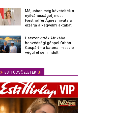
Májusban még követelték a
nyilvánosságot, most
Forsthoffer Ágnes hivatala
elzárja a kegyelmi aktákat
Hatszor vitték Afrikába
honvédségi géppel Orbán
Gáspárt – a katonai misszió
végül el sem indult
ESTI ÜDVÖZLETEK