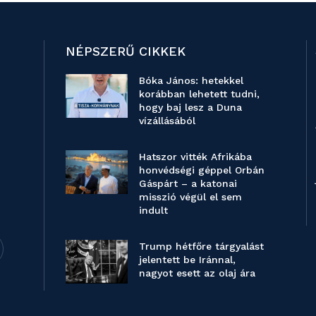
NÉPSZERŰ CIKKEK
Bóka János: hetekkel
korábban lehetett tudni,
hogy baj lesz a Duna
vízállásából
Hatszor vitték Afrikába
honvédségi géppel Orbán
Gáspárt – a katonai
misszió végül el sem
indult
Trump hétfőre tárgyalást
jelentett be Iránnal,
nagyot esett az olaj ára