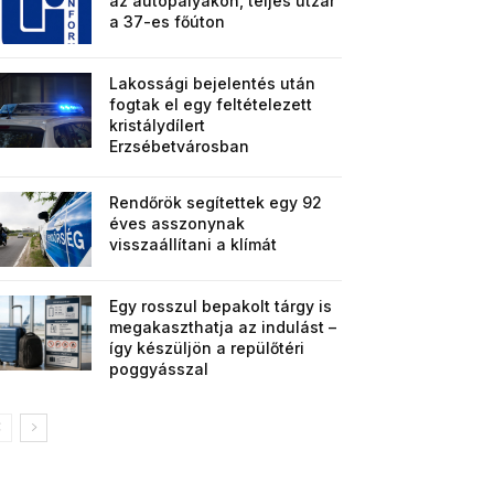
az autópályákon, teljes útzár
a 37-es főúton
Lakossági bejelentés után
fogtak el egy feltételezett
kristálydílert
Erzsébetvárosban
Rendőrök segítettek egy 92
éves asszonynak
visszaállítani a klímát
Egy rosszul bepakolt tárgy is
megakaszthatja az indulást –
így készüljön a repülőtéri
poggyásszal