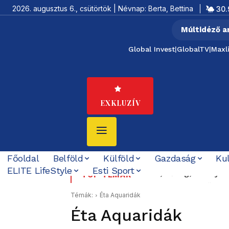
2026. augusztus 6., csütörtök | Névnap: Berta, Bettina
30.
Múltidéző a
Global Invest
|
GlobalTV
|
Maxl
EXKLUZÍV
Főoldal
Belföld
Külföld
Gazdaság
Ku
ELITE LifeStyle
Esti Sport
Felföldi József koráb
TOP TÉMÁK
Témák:
Éta Aquaridák
Éta Aquaridák