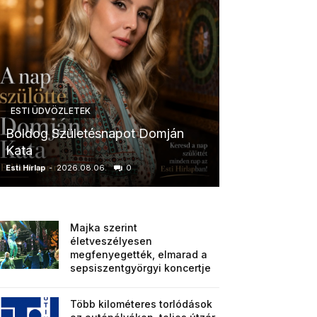
ESTI ÜDVÖZLETEK
ESTI ÜDVÖZLETE
Boldog Születésnapot Domján
Boldog Szület
Kata
Anikó
Esti Hírlap
-
2026.08.06.
0
Esti Hírlap
-
2026.0
Majka szerint
életveszélyesen
megfenyegették, elmarad a
sepsiszentgyörgyi koncertje
Több kilométeres torlódások