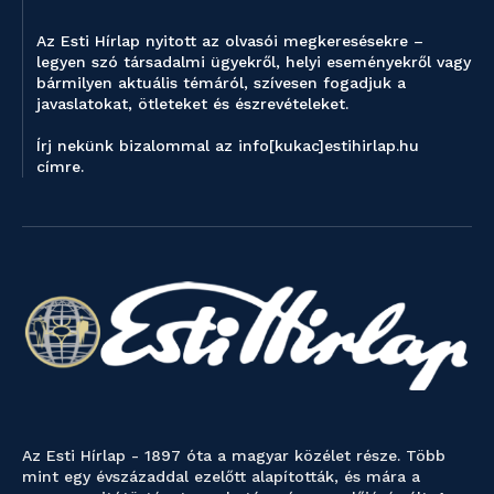
Az Esti Hírlap nyitott az olvasói megkeresésekre –
legyen szó társadalmi ügyekről, helyi eseményekről vagy
bármilyen aktuális témáról, szívesen fogadjuk a
javaslatokat, ötleteket és észrevételeket.
Írj nekünk bizalommal az info[kukac]estihirlap.hu
címre.
Az Esti Hírlap - 1897 óta a magyar közélet része. Több
mint egy évszázaddal ezelőtt alapították, és mára a