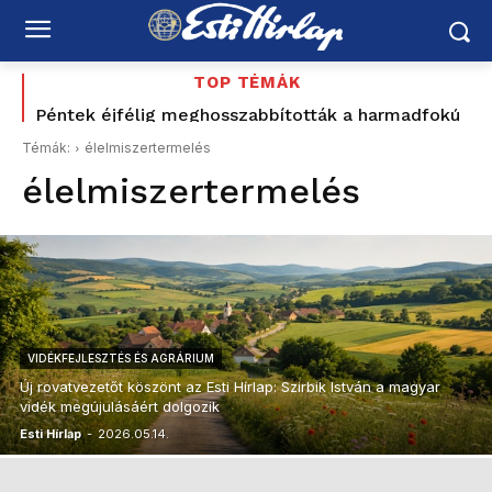
TOP TÉMÁK
Péntek éjfélig meghosszabbították a harmadfokú
Visszatért Borsodba: Lipták Attila lett a
katasztrófavédelem új igazgatója
hőségriasztást
Témák:
élelmiszertermelés
élelmiszertermelés
VIDÉKFEJLESZTÉS ÉS AGRÁRIUM
Új rovatvezetőt köszönt az Esti Hírlap: Szirbik István a magyar
vidék megújulásáért dolgozik
Esti Hírlap
-
2026.05.14.