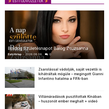
ESTI ÜDVÖZLETEK
ESTI ÜDVÖZLETEK
Boldog Születésnapot Balog Zsuzsanna
Esti Hírlap
-
2026.08.06.
0
E
Zsarolással vádolják, saját vezetői is
kihátráltak mögüle – megingott Gianni
Infantino hatalma a FIFA-ban
Villámáradások pusztítottak Kínában
– huszonöt ember meghalt + videó