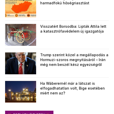
harmadfokú hőségriasztást
Visszatért Borsodba: Lipták Attila lett
a katasztrófavédelem új igazgatója
Trump szerint közel a megállapodás a
Hormuzi-szoros megnyitásáról – Irán
még nem beszél kész egyezségről
Ha Wáberernél már a látszat is
elfogadhatatlan volt, Bige esetében
miért nem az?