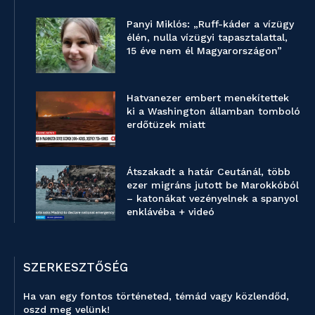
Panyi Miklós: „Ruff-káder a vízügy
élén, nulla vízügyi tapasztalattal,
15 éve nem él Magyarországon”
Hatvanezer embert menekítettek
ki a Washington államban tomboló
erdőtüzek miatt
Átszakadt a határ Ceutánál, több
ezer migráns jutott be Marokkóból
– katonákat vezényelnek a spanyol
enklávéba + videó
SZERKESZTŐSÉG
Ha van egy fontos történeted, témád vagy közlendőd,
oszd meg velünk!