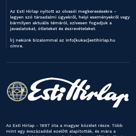
Az Esti Hírlap nyitott az olvasói megkeresésekre –
legyen szó társadalmi ügyekről, helyi eseményekről vagy
bármilyen aktuális témáról, szívesen fogadjuk a
javaslatokat, ötleteket és észrevételeket.
Írj nekünk bizalommal az info[kukac]estihirlap.hu
címre.
Az Esti Hírlap - 1897 óta a magyar közélet része. Több
mint egy évszázaddal ezelőtt alapították, és mára a