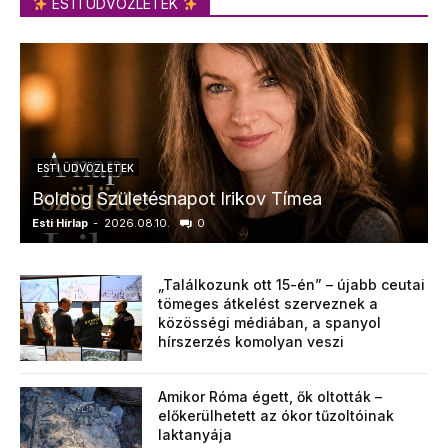
ESTI ÜDVÖZLETEK
ESTI ÜDVÖZLETEK
Boldog Születésnapot Irikov Tímea
Esti Hírlap
-
2026.08.10.
0
E
„Találkozunk ott 15-én” – újabb ceutai
tömeges átkelést szerveznek a
közösségi médiában, a spanyol
hírszerzés komolyan veszi
Amikor Róma égett, ők oltották –
előkerülhetett az ókor tűzoltóinak
laktanyája