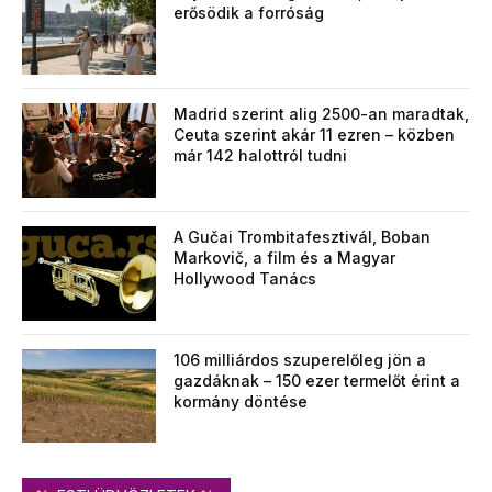
erősödik a forróság
Madrid szerint alig 2500-an maradtak,
Ceuta szerint akár 11 ezren – közben
már 142 halottról tudni
A Gučai Trombitafesztivál, Boban
Markovič, a film és a Magyar
Hollywood Tanács
106 milliárdos szuperelőleg jön a
gazdáknak – 150 ezer termelőt érint a
kormány döntése