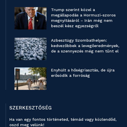
Trump szerint közel a
megállapodás a Hormuzi-szoros
megnyitásáról – Irán még nem
beszél kész egyezségről
Azbesztügy Szombathelyen:
kedvezőbbek a levegőeredmények,
de a szennyezés még nem tűnt el
Enyhült a hőségriasztás, de újra
erősödik a forróság
SZERKESZTŐSÉG
Ha van egy fontos történeted, témád vagy közlendőd,
oszd meg velünk!