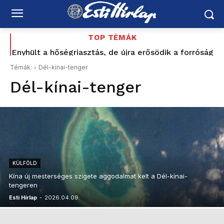
TOP TÉMÁK
Enyhült a hőségriasztás, de újra erősödik a forróság
Madrid szerint alig 2500-an maradtak, Ceuta
szerint akár 11 ezren – közben már 142 halottról
Témák:
Dél-kínai-tenger
tudni
Dél-kínai-tenger
KÜLFÖLD
Kína új mesterséges szigete aggodalmat kelt a Dél-kínai-
tengeren
Esti Hírlap
-
2026.04.09.