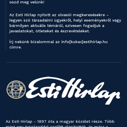
oszd meg velünk!
Az Esti Hírlap nyitott az olvasói megkeresésekre –
legyen szó társadalmi ügyekről, helyi eseményekről vagy
bármilyen aktuális témáról, szívesen fogadjuk a
javaslatokat, ötleteket és észrevételeket.
Írj nekünk bizalommal az info[kukac]estihirlap.hu
címre.
Az Esti Hírlap - 1897 óta a magyar közélet része. Több
mint egy évszázaddal ezelőtt alapították, és mára a