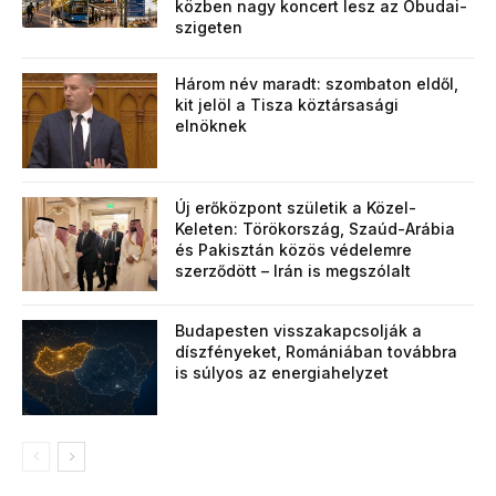
közben nagy koncert lesz az Óbudai-
szigeten
Három név maradt: szombaton eldől,
kit jelöl a Tisza köztársasági
elnöknek
Új erőközpont születik a Közel-
Keleten: Törökország, Szaúd-Arábia
és Pakisztán közös védelemre
szerződött – Irán is megszólalt
Budapesten visszakapcsolják a
díszfényeket, Romániában továbbra
is súlyos az energiahelyzet