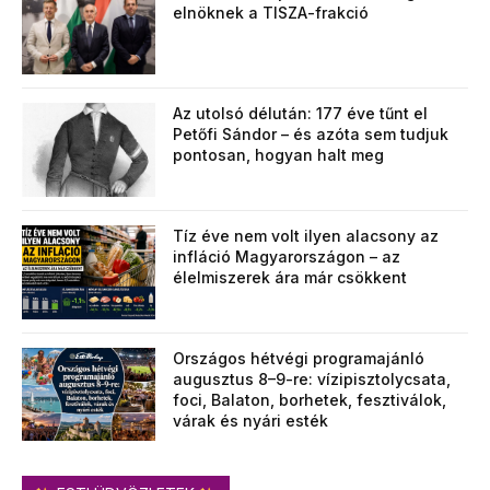
elnöknek a TISZA-frakció
Az utolsó délután: 177 éve tűnt el
Petőfi Sándor – és azóta sem tudjuk
pontosan, hogyan halt meg
Tíz éve nem volt ilyen alacsony az
infláció Magyarországon – az
élelmiszerek ára már csökkent
Országos hétvégi programajánló
augusztus 8–9-re: vízipisztolycsata,
foci, Balaton, borhetek, fesztiválok,
várak és nyári esték