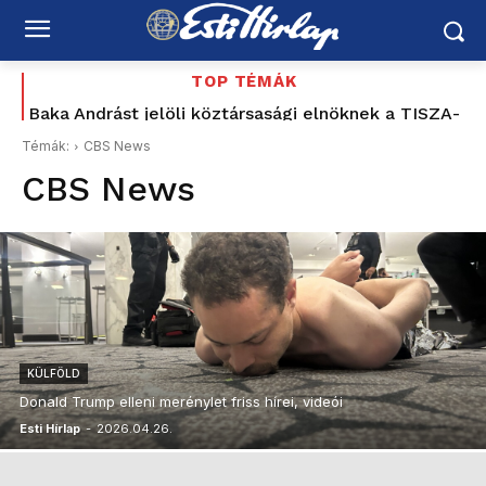
TOP TÉMÁK
Baka Andrást jelöli köztársasági elnöknek a TISZA-
Az utolsó délután: 177 éve tűnt el Petőfi Sándor –
és azóta sem tudjuk pontosan, hogyan halt meg
frakció
Témák:
CBS News
CBS News
KÜLFÖLD
Donald Trump elleni merénylet friss hírei, videói
Esti Hírlap
-
2026.04.26.