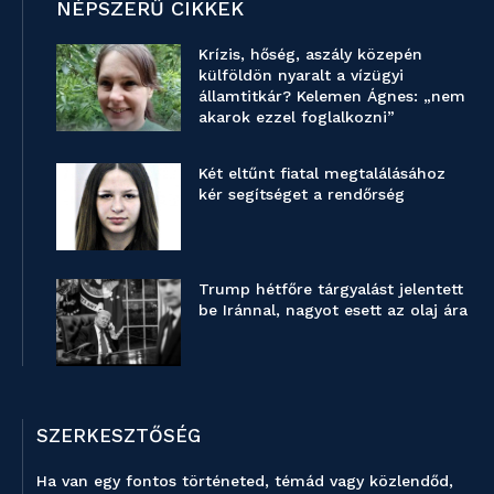
NÉPSZERŰ CIKKEK
Krízis, hőség, aszály közepén
külföldön nyaralt a vízügyi
államtitkár? Kelemen Ágnes: „nem
akarok ezzel foglalkozni”
Két eltűnt fiatal megtalálásához
kér segítséget a rendőrség
Trump hétfőre tárgyalást jelentett
be Iránnal, nagyot esett az olaj ára
SZERKESZTŐSÉG
Ha van egy fontos történeted, témád vagy közlendőd,