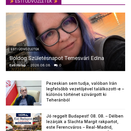
ESTI ÜDVÖZLETEK
ESTI ÜDVÖZLETEK
Boldog Születésnapot Temesvári Edina
Esti Hírlap
-
2026.08.08.
0
E
Pezeskian sem tudja, valóban Irán
legfelsőbb vezetőjével találkozott-e –
különös történet szivárgott ki
Teheránból
Jó reggelt Budapest! 08. 08. – Délben
lezárják a Slachta Margit rakpartot,
este Ferencváros – Real-Madrid,