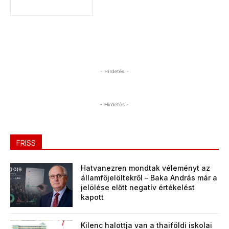
- Hirdetés -
- Hirdetés -
FRISS
Hatvanezren mondtak véleményt az
államfőjelöltekről – Baka András már a
jelölése előtt negatív értékelést
kapott
Kilenc halottja van a thaiföldi iskolai