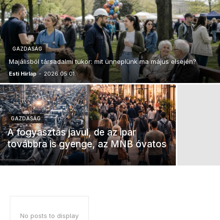
GAZDASÁG
Majálisból társadalmi tükör: mit ünneplünk ma május elsején?
Esti Hírlap
-
2026.05.01.
GAZDASÁG
A fogyasztás javul, de az ipar
továbbra is gyenge, az MNB óvatos
No posts to display