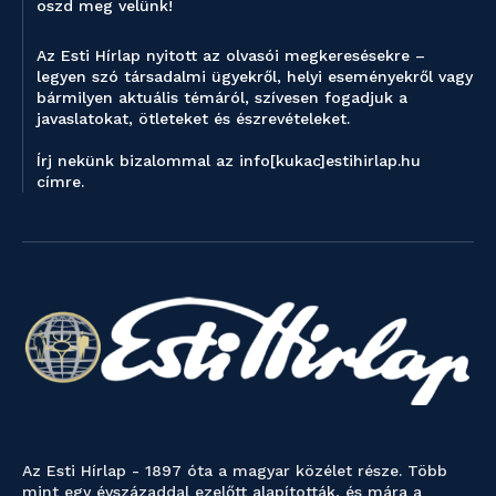
oszd meg velünk!
Az Esti Hírlap nyitott az olvasói megkeresésekre –
legyen szó társadalmi ügyekről, helyi eseményekről vagy
bármilyen aktuális témáról, szívesen fogadjuk a
javaslatokat, ötleteket és észrevételeket.
Írj nekünk bizalommal az info[kukac]estihirlap.hu
címre.
Az Esti Hírlap - 1897 óta a magyar közélet része. Több
mint egy évszázaddal ezelőtt alapították, és mára a