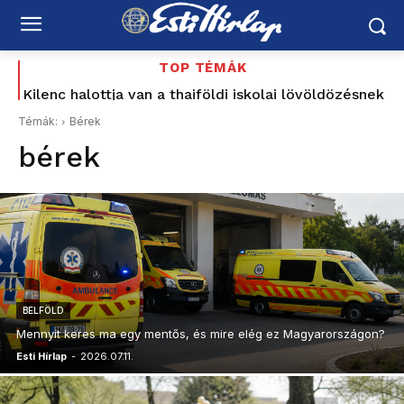
TOP TÉMÁK
Kilenc halottja van a thaiföldi iskolai lövöldözésnek
Tata 1956: a sortűz története, amely most Baka
Andrásig ért – korabeli MTV Híradó-felvétellel –
Témák:
Bérek
Schiffer elővette a Korbely-ügyet, a Mi Hazánk és
bérek
a...
BELFÖLD
Mennyit keres ma egy mentős, és mire elég ez Magyarországon?
Esti Hírlap
-
2026.07.11.