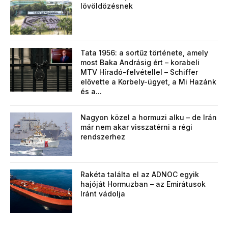
lövöldözésnek
Tata 1956: a sortűz története, amely
most Baka Andrásig ért – korabeli
MTV Híradó-felvétellel – Schiffer
elővette a Korbely-ügyet, a Mi Hazánk
és a...
Nagyon közel a hormuzi alku – de Irán
már nem akar visszatérni a régi
rendszerhez
Rakéta találta el az ADNOC egyik
hajóját Hormuzban – az Emirátusok
Iránt vádolja