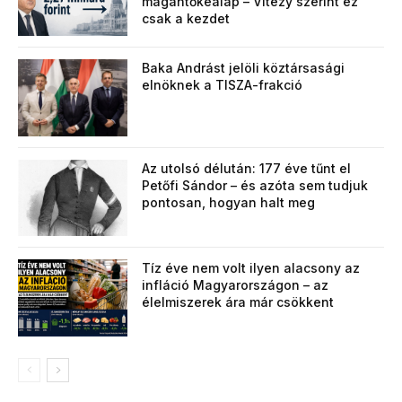
magántőkealap – Vitézy szerint ez
csak a kezdet
Baka Andrást jelöli köztársasági
elnöknek a TISZA-frakció
Az utolsó délután: 177 éve tűnt el
Petőfi Sándor – és azóta sem tudjuk
pontosan, hogyan halt meg
Tíz éve nem volt ilyen alacsony az
infláció Magyarországon – az
élelmiszerek ára már csökkent