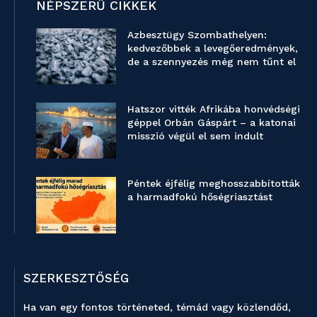
NÉPSZERŰ CIKKEK
Azbesztügy Szombathelyen:
kedvezőbbek a levegőeredmények,
de a szennyezés még nem tűnt el
Hatszor vitték Afrikába honvédségi
géppel Orbán Gáspárt – a katonai
misszió végül el sem indult
Péntek éjfélig meghosszabbították
a harmadfokú hőségriasztást
SZERKESZTŐSÉG
Ha van egy fontos történeted, témád vagy közlendőd,