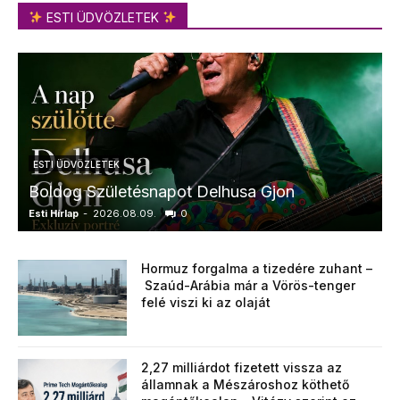
ESTI ÜDVÖZLETEK
ESTI ÜDVÖZLETEK
Boldog Születésnapot Delhusa Gjon
Esti Hírlap
-
2026.08.09.
0
E
Hormuz forgalma a tizedére zuhant –
Szaúd-Arábia már a Vörös-tenger
felé viszi ki az olaját
2,27 milliárdot fizetett vissza az
államnak a Mészároshoz köthető