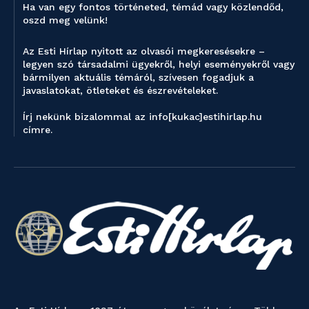
Ha van egy fontos történeted, témád vagy közlendőd,
oszd meg velünk!
Az Esti Hírlap nyitott az olvasói megkeresésekre –
legyen szó társadalmi ügyekről, helyi eseményekről vagy
bármilyen aktuális témáról, szívesen fogadjuk a
javaslatokat, ötleteket és észrevételeket.
Írj nekünk bizalommal az info[kukac]estihirlap.hu
címre.