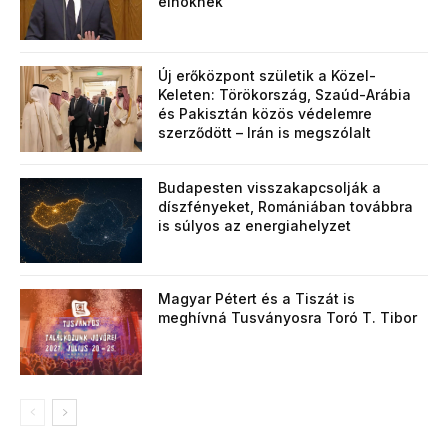
elnöknek
Új erőközpont születik a Közel-
Keleten: Törökország, Szaúd-Arábia
és Pakisztán közös védelemre
szerződött – Irán is megszólalt
Budapesten visszakapcsolják a
díszfényeket, Romániában továbbra
is súlyos az energiahelyzet
Magyar Pétert és a Tiszát is
meghívná Tusványosra Toró T. Tibor