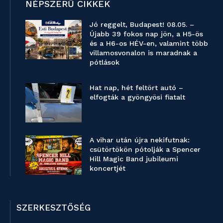
NÉPSZERŰ CIKKEK
Jó reggelt, Budapest! 08.05. –
Újabb 39 fokos nap jön, a H5-ös
és a H6-os HÉV-en, valamint több
villamosvonalon is maradnak a
pótlások
Hat nap, hét feltört autó –
elfogták a gyöngyösi fiatalt
A vihar után újra nekifutnak:
csütörtökön pótolják a Spencer
Hill Magic Band jubileumi
koncertjét
SZERKESZTŐSÉG