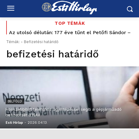
TOP TÉMÁK
Az utolsó délután: 177 éve tűnt el Petőfi Sándor –
Tíz éve nem volt ilyen alacsony az infláció
és azóta sem tudjuk pontosan, hogyan halt meg
Magyarországon – az élelmiszerek ára már
Témák:
Befizetési határidő
csökkent
befizetési határidő
BELFÖLD
Hosszabbított telefonos ügyintézéssel segíti a gépjárműadó
befizetését a NAV
Esti Hírlap
-
2026.04.13.