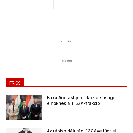
- Hirdetés -
- Hirdetés -
FRISS
Baka Andrást jelöli köztársasági
elnöknek a TISZA-frakció
Az utolsó délután: 177 éve tűnt el