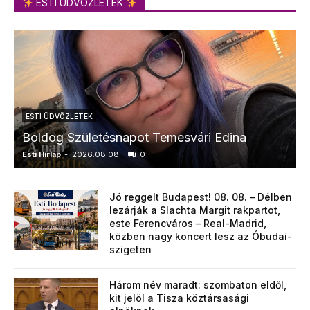
ESTI ÜDVÖZLETEK
ESTI ÜDVÖZLETEK
Boldog Születésnapot Temesvári Edina
Esti Hírlap
-
2026.08.08.
0
E
Jó reggelt Budapest! 08. 08. – Délben
lezárják a Slachta Margit rakpartot,
este Ferencváros – Real-Madrid,
közben nagy koncert lesz az Óbudai-
szigeten
Három név maradt: szombaton eldől,
kit jelöl a Tisza köztársasági