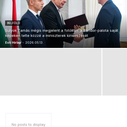
BELFÖLD
Sulyok Tamás mégis megjelent a fotókon: a Sándor-palota saját
képeken tette közzé a miniszterek kinevezését
Esti Hírlap
-
2026.05.13.
No posts to display