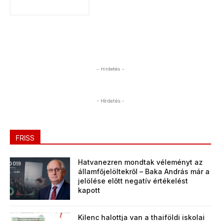
- Hirdetés -
- Hirdetés -
FRISS
Hatvanezren mondtak véleményt az
államfőjelöltekről – Baka András már a
jelölése előtt negatív értékelést
kapott
Kilenc halottja van a thaiföldi iskolai