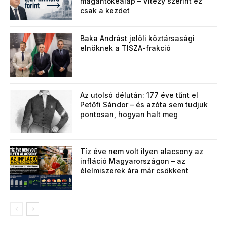
magántőkealap – Vitézy szerint ez
csak a kezdet
Baka Andrást jelöli köztársasági
elnöknek a TISZA-frakció
Az utolsó délután: 177 éve tűnt el
Petőfi Sándor – és azóta sem tudjuk
pontosan, hogyan halt meg
Tíz éve nem volt ilyen alacsony az
infláció Magyarországon – az
élelmiszerek ára már csökkent