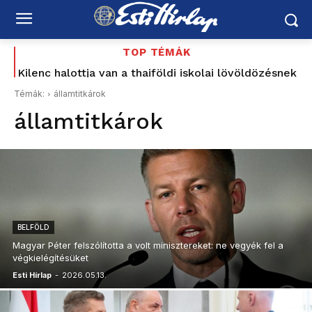
TOP TÉMÁK
Kilenc halottja van a thaiföldi iskolai lövöldözésnek
Tata 1956: a sortűz története, amely most Baka
Andrásig ért – korabeli MTV Híradó-felvétellel –
Témák:
államtitkárok
Schiffer elővette a Korbely-ügyet, a Mi Hazánk és
államtitkárok
a...
BELFÖLD
Magyar Péter felszólította a volt minisztereket: ne vegyék fel a
végkielégítésüket
Esti Hírlap
-
2026.05.13.