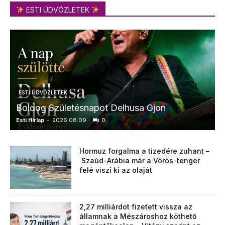
ESTI ÜDVÖZLETEK
ESTI ÜDVÖZLETEK
Boldog Születésnapot Delhusa Gjon
Esti Hírlap
-
2026.08.09.
0
E
Hormuz forgalma a tizedére zuhant –
Szaúd-Arábia már a Vörös-tenger
felé viszi ki az olaját
2,27 milliárdot fizetett vissza az
államnak a Mészároshoz köthető