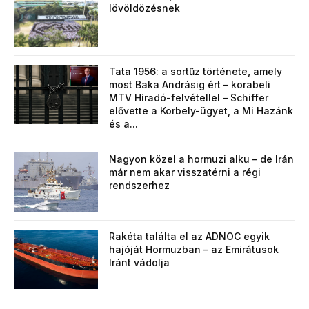
lövöldözésnek
Tata 1956: a sortűz története, amely
most Baka Andrásig ért – korabeli
MTV Híradó-felvétellel – Schiffer
elővette a Korbely-ügyet, a Mi Hazánk
és a...
Nagyon közel a hormuzi alku – de Irán
már nem akar visszatérni a régi
rendszerhez
Rakéta találta el az ADNOC egyik
hajóját Hormuzban – az Emirátusok
Iránt vádolja