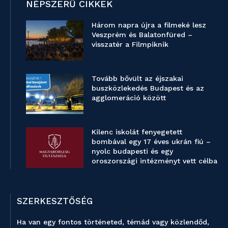
NÉPSZERŰ CIKKEK
Három napra újra a filmeké lesz
Veszprém és Balatonfüred –
visszatér a Filmpiknik
Tovább bővült az éjszakai
buszközlekedés Budapest és az
agglomeráció között
Kilenc iskolát fenyegetett
bombával egy 17 éves ukrán fiú –
nyolc budapesti és egy
oroszországi intézményt vett célba
SZERKESZTŐSÉG
Ha van egy fontos történeted, témád vagy közlendőd,