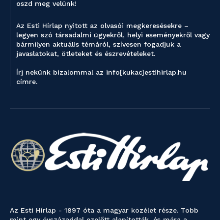
oszd meg velünk!
Az Esti Hírlap nyitott az olvasói megkeresésekre –
legyen szó társadalmi ügyekről, helyi eseményekről vagy
bármilyen aktuális témáról, szívesen fogadjuk a
javaslatokat, ötleteket és észrevételeket.
Írj nekünk bizalommal az info[kukac]estihirlap.hu
címre.
Az Esti Hírlap - 1897 óta a magyar közélet része. Több
mint egy évszázaddal ezelőtt alapították, és mára a