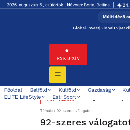
2026. augusztus 6., csütörtök | Névnap: Berta, Bettina
24.
Múltidéző a
Global Invest
|
GlobalTV
|
Maxl
EXKLUZÍV
Főoldal
Belföld
Külföld
Gazdaság
Ku
ELITE LifeStyle
Esti Sport
Boldog Születésnapot 
Boldog Születésnap
TOP TÉMÁK
Témák:
92-szeres válogatott
92-szeres válogato