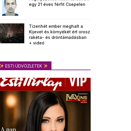
egy 21 éves férfit Csepelen
Tizenhét ember meghalt a
Kijevet és környékét ért orosz
rakéta- és dróntámadásban
+ videó
ESTI ÜDVÖZLETEK