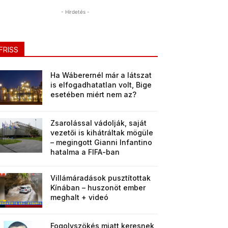
- Hirdetés -
FRISS
Ha Wáberernél már a látszat
is elfogadhatatlan volt, Bige
esetében miért nem az?
Zsarolással vádolják, saját
vezetői is kihátráltak mögüle
– megingott Gianni Infantino
hatalma a FIFA-ban
Villámáradások pusztítottak
Kínában – huszonöt ember
meghalt + videó
Fogolyszökés miatt keresnek