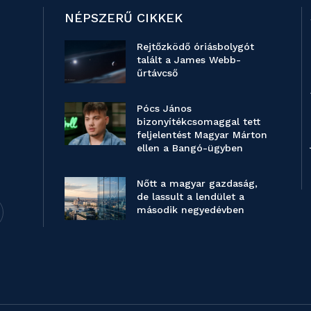
NÉPSZERŰ CIKKEK
Rejtőzködő óriásbolygót
talált a James Webb-
űrtávcső
Pócs János
bizonyítékcsomaggal tett
feljelentést Magyar Márton
ellen a Bangó-ügyben
Nőtt a magyar gazdaság,
de lassult a lendület a
második negyedévben