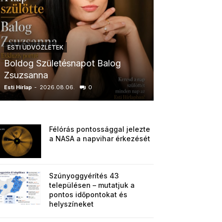
ESTI ÜDVÖZLETEK
ESTI ÜDVÖZLETE
Boldog Születésnapot Balog
Boldog Szület
Zsuzsanna
Eszter
Esti Hírlap
-
2026.08.06.
0
Esti Hírlap
-
2026.0
Félórás pontossággal jelezte
a NASA a napvihar érkezését
Szúnyoggyérítés 43
településen – mutatjuk a
pontos időpontokat és
helyszíneket