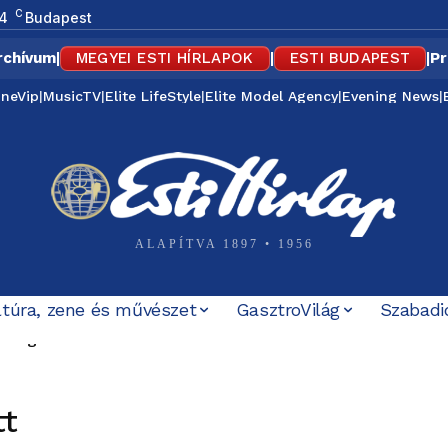
C
4
Budapest
rchívum
|
MEGYEI ESTI HÍRLAPOK
|
ESTI BUDAPEST
|
Pr
ineVip
|
MusicTV
|
Elite LifeStyle
|
Elite Model Agency
|
Evening News
|
ALAPÍTVA 1897 • 1956
ltúra, zene és művészet
GasztroVilág
Szabadi
Szigervári Eszter
ot Likovics Alexandra
tt