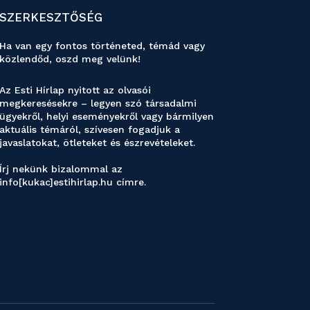
SZERKESZTŐSÉG
Ha van egy fontos történeted, témád vagy
közlendőd, oszd meg velünk!
Az Esti Hírlap nyitott az olvasói
megkeresésekre – legyen szó társadalmi
ügyekről, helyi eseményekről vagy bármilyen
aktuális témáról, szívesen fogadjuk a
javaslatokat, ötleteket és észrevételeket.
Írj nekünk bizalommal az
info[kukac]estihirlap.hu címre.