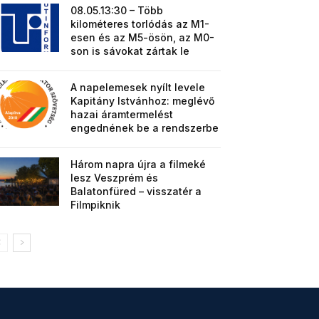
08.05.13:30 – Több
kilométeres torlódás az M1-
esen és az M5-ösön, az M0-
son is sávokat zártak le
A napelemesek nyílt levele
Kapitány Istvánhoz: meglévő
hazai áramtermelést
engednének be a rendszerbe
Három napra újra a filmeké
lesz Veszprém és
Balatonfüred – visszatér a
Filmpiknik