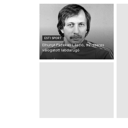
ESTI SPORT
Elhunyt Fazekas László, 92-szeres
válogatott labdarúgó