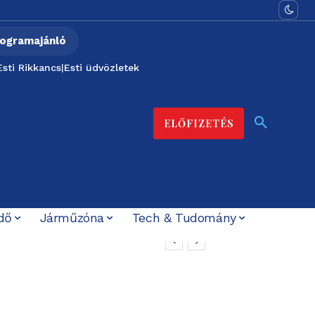
ogramajánló
Esti Rikkancs
|
Esti üdvözletek
ELŐFIZETÉS
dő
Járműzóna
Tech & Tudomány