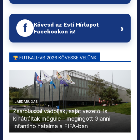
Kövesd az Esti Hírlapot
f
›
Facebookon is!
FUTBALL-VB 2026 KÖVESSE VELÜNK
LABDARÚGÁS
L
Zsarolással vádolják, saját vezetői is
kihátráltak mögüle – megingott Gianni
Mo
Infantino hatalma a FIFA-ban
el