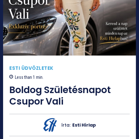
ESTI ÜDVÖZLETEK
Less than 1
min.
Boldog Születésnapot
Csupor Vali
írta:
Esti Hírlap