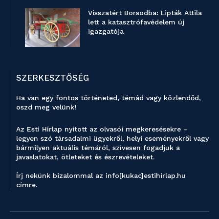
Visszatért Borsodba: Lipták Attila
lett a katasztrófavédelem új
igazgatója
SZERKESZTŐSÉG
Ha van egy fontos történeted, témád vagy közlendőd,
oszd meg velünk!
Az Esti Hírlap nyitott az olvasói megkeresésekre –
legyen szó társadalmi ügyekről, helyi eseményekről vagy
bármilyen aktuális témáról, szívesen fogadjuk a
javaslatokat, ötleteket és észrevételeket.
Írj nekünk bizalommal az info[kukac]estihirlap.hu
címre.