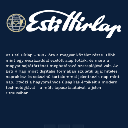
Az Esti Hírlap - 1897 óta a magyar közélet része. Több
mint egy évszázaddal ezelőtt alapították, és mára a
magyar sajtótörténet meghatározó szereplőjévé vált. Az
Esti Hírlap most digitális formában születik újjá: hiteles,
naprakész és sokszínű tartalommal jelentkezik nap mint
nap. Ötvözi a hagyományos újságírás értékeit a modern
technológiával - a múlt tapasztalataival, a jelen
ritmusában.