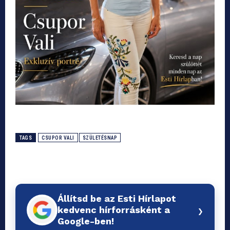
TAGS
CSUPOR VALI
SZÜLETÉSNAP
Állítsd be az Esti Hírlapot
›
kedvenc hírforrásként a
Google-ben!