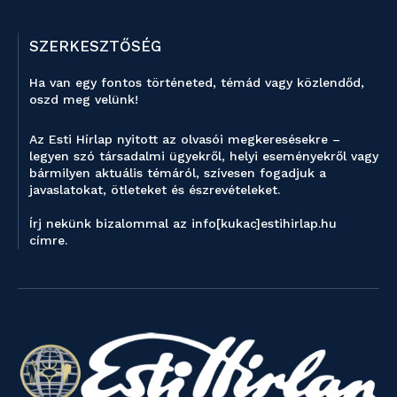
SZERKESZTŐSÉG
Ha van egy fontos történeted, témád vagy közlendőd,
oszd meg velünk!
Az Esti Hírlap nyitott az olvasói megkeresésekre –
legyen szó társadalmi ügyekről, helyi eseményekről vagy
bármilyen aktuális témáról, szívesen fogadjuk a
javaslatokat, ötleteket és észrevételeket.
Írj nekünk bizalommal az info[kukac]estihirlap.hu
címre.