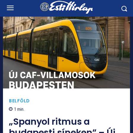
BELFÖLD
1
min.
„Spanyol ritmus a
budapesti síneken” – Új