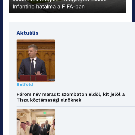
Infantino hatalma a FIFA-ban
el
Aktuális
Belföld
Három név maradt: szombaton eldől, kit jelöl a
Tisza köztársasági elnöknek