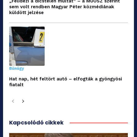
„Felidézi a dicstelen múltat” – a MÚOSZ szerint
sem volt rendben Magyar Péter közmédiának
küldött jelzése
Bűnügy
Hat nap, hét feltört autó – elfogták a gyöngyösi
fiatalt
Kapcsolódó cikkek