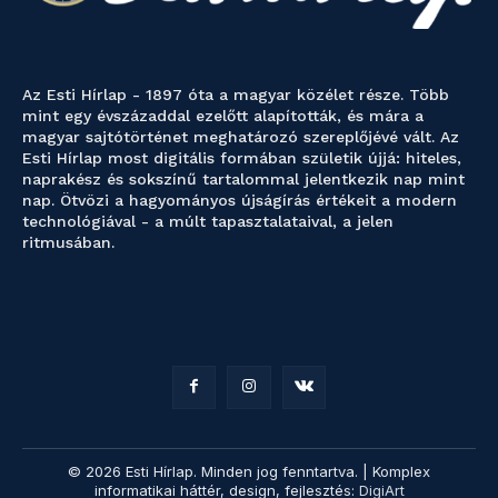
Az Esti Hírlap - 1897 óta a magyar közélet része. Több
mint egy évszázaddal ezelőtt alapították, és mára a
magyar sajtótörténet meghatározó szereplőjévé vált. Az
Esti Hírlap most digitális formában születik újjá: hiteles,
naprakész és sokszínű tartalommal jelentkezik nap mint
nap. Ötvözi a hagyományos újságírás értékeit a modern
technológiával - a múlt tapasztalataival, a jelen
ritmusában.
© 2026 Esti Hírlap. Minden jog fenntartva. | Komplex
informatikai háttér, design, fejlesztés:
DigiArt