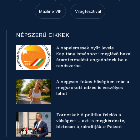
Maxline VIP
Világfesztivál
NÉPSZERŰ CIKKEK
A napelemesek nyílt levele
Kapitány Istvánhoz: meglévő hazai
áramtermelést engednének be a
rendszerbe
A negyven fokos hőségben már a
megszokott edzés is veszélyes
lehet
Toroczkai: A politika felelős a
válságért – azt is megkérdezte,
biztosan újraindítják-e Paksot