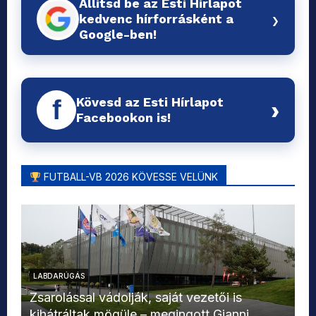
Állítsd be az Esti Hírlapot
›
kedvenc hírforrásként a
Google-ben!
Kövesd az Esti Hírlapot
f
›
Facebookon is!
FUTBALL-VB 2026 KÖVESSE VELÜNK
LABDARÚGÁS
L
Zsarolással vádolják, saját vezetői is
kihátráltak mögüle – megingott Gianni
Mo