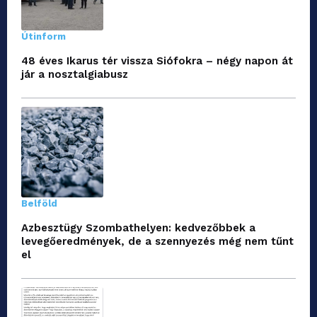
Útinform
48 éves Ikarus tér vissza Siófokra – négy napon át
jár a nosztalgiabusz
Belföld
Azbesztügy Szombathelyen: kedvezőbbek a
levegőeredmények, de a szennyezés még nem tűnt
el