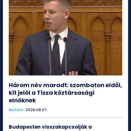
Három név maradt: szombaton eldől,
kit jelöl a Tisza köztársasági
elnöknek
Belföld
2026.08.07.
Budapesten visszakapcsolják a