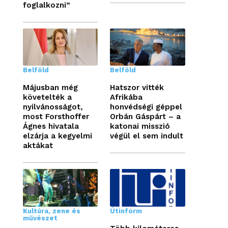
foglalkozni”
Belföld
Belföld
Májusban még
Hatszor vitték
követelték a
Afrikába
nyilvánosságot,
honvédségi géppel
most Forsthoffer
Orbán Gáspárt – a
Ágnes hivatala
katonai misszió
elzárja a kegyelmi
végül el sem indult
aktákat
Kultúra, zene és
Útinform
művészet