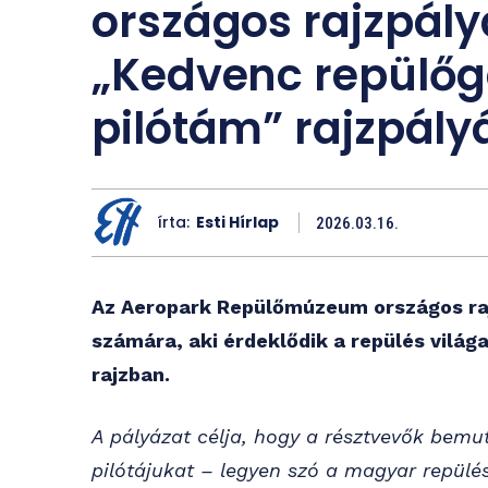
országos rajzpály
„Kedvenc repülő
pilótám” rajzpály
írta:
Esti Hírlap
2026.03.16.
Az Aeropark Repülőmúzeum országos raj
számára, aki érdeklődik a repülés világa 
rajzban.
A pályázat célja, hogy a résztvevők bem
pilótájukat – legyen szó a magyar repülé