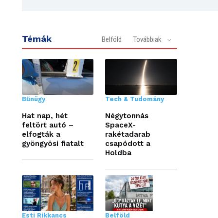
Témák
Belföld
Továbbiak
Bűnügy
Tech & Tudomány
Hat nap, hét
Négytonnás
feltört autó –
SpaceX-
elfogták a
rakétadarab
gyöngyösi fiatalt
csapódott a
Holdba
Esti Rikkancs
Belföld