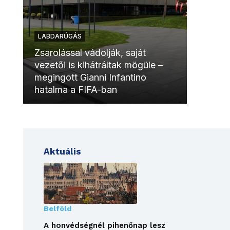
LABDARÚGÁS
LABDAR
Zsarolással vádolják, saját
vezetői is kihátráltak mögüle –
Molinóv
megingott Gianni Infantino
szurkol
hatalma a FIFA-ban
meccsk
Aktuális
Belföld
A honvédségnél pihenőnap lesz