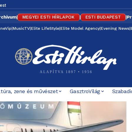
est
rchívum
|
MEGYEI ESTI HÍRLAPOK
|
ESTI BUDAPEST
|
Pr
ineVip
|
MusicTV
|
Elite LifeStyle
|
Elite Model Agency
|
Evening News
|
ALAPÍTVA 1897 • 1956
ltúra, zene és művészet
GasztroVilág
Szabadi