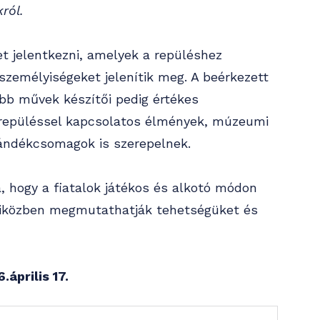
ról.
et jelentkezni, amelyek a repüléshez
zemélyiségeket jelenítik meg. A beérkezett
jobb művek készítői pedig értékes
t repüléssel kapcsolatos élmények, múzeumi
jándékcsomagok is szerepelnek.
a, hogy a fiatalok játékos és alkotó módon
miközben megmutathatják tehetségüket és
április 17.