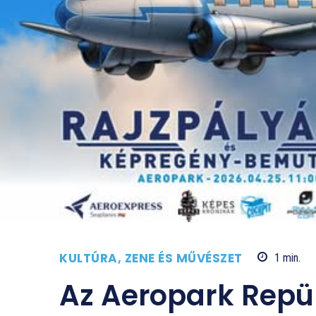
KULTÚRA, ZENE ÉS MŰVÉSZET
1
min.
Az Aeropark Rep