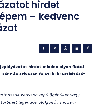
ázatot hirdet
gépem – kedvenc
ázat
zpályázatot hirdet minden olyan fiatal
iránt és szívesen fejezi ki kreativitását
utathassák kedvenc repülőgépüket vagy
störténet legendás alakjairól, modern