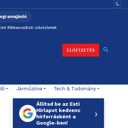
ogramajánló
Esti Rikkancs
|
Esti üdvözletek
ELŐFIZETÉS
dő
Járműzóna
Tech & Tudomány
Állítsd be az Esti
Hírlapot kedvenc
›
hírforrásként a
Google-ben!