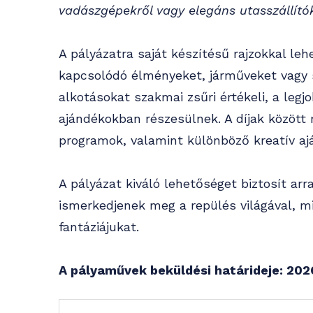
vadászgépekről vagy elegáns utasszállítók
A pályázatra saját készítésű rajzokkal leh
kapcsolódó élményeket, járműveket vagy s
alkotásokat szakmai zsűri értékeli, a leg
ajándékokban részesülnek. A díjak közöt
programok, valamint különböző kreatív a
A pályázat kiváló lehetőséget biztosít arr
ismerkedjenek meg a repülés világával, 
fantáziájukat.
A pályaművek beküldési határideje: 2026.