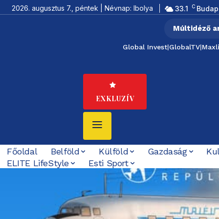
C
2026. augusztus 7., péntek | Névnap: Ibolya
33.1
Budap
Múltidéző a
Global Invest
|
GlobalTV
|
Maxl
EXKLUZÍV
Főoldal
Belföld
Külföld
Gazdaság
Ku
ELITE LifeStyle
Esti Sport