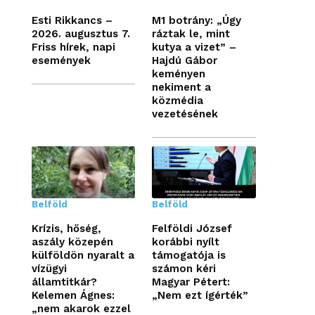
Esti Rikkancs –
M1 botrány: „Úgy
2026. augusztus 7.
ráztak le, mint
Friss hírek, napi
kutya a vizet” –
események
Hajdú Gábor
keményen
nekiment a
közmédia
vezetésének
Belföld
Belföld
Krízis, hőség,
Felföldi József
aszály közepén
korábbi nyílt
külföldön nyaralt a
támogatója is
vízügyi
számon kéri
államtitkár?
Magyar Pétert:
Kelemen Ágnes:
„Nem ezt ígérték”
„nem akarok ezzel