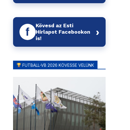
Kövesd az Esti
f
›
Hírlapot Facebookon
is!
FUTBALL-VB 2026 KÖVESSE VELÜNK