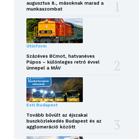
augusztus 8., másoknak marad a
munkaszombat
Útinform
Százéves BCmot, hatvanéves
Púpos – különleges retró évvel
ünnepel a MÁV
Esti Budapest
Tovább bővült az éjszakai
buszközlekedés Budapest és az
agglomeráció között