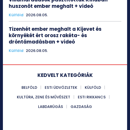
huszonöt ember meghalt + videó
Külföld
2026.08.05.
Tizenhét ember meghalt a Kijevet és
környékét ért orosz rakéta- és
dróntámadásban + videó
Külföld
2026.08.05.
KEDVELT KATEGÓRIÁK
BELFÖLD
ESTI ÜDVÖZLETEK
KÜLFÖLD
KULTÚRA, ZENE ÉS MŰVÉSZET
ESTI RIKKANCS
LABDARÚGÁS
GAZDASÁG