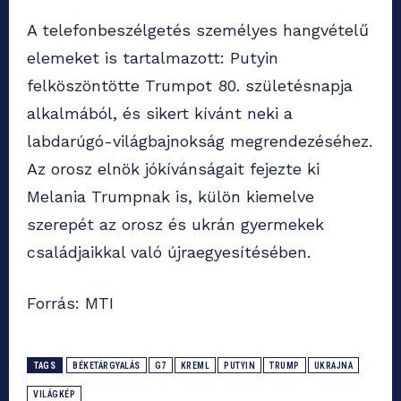
A telefonbeszélgetés személyes hangvételű
elemeket is tartalmazott: Putyin
felköszöntötte Trumpot 80. születésnapja
alkalmából, és sikert kívánt neki a
labdarúgó-világbajnokság megrendezéséhez.
Az orosz elnök jókívánságait fejezte ki
Melania Trumpnak is, külön kiemelve
szerepét az orosz és ukrán gyermekek
családjaikkal való újraegyesítésében.
Forrás: MTI
TAGS
BÉKETÁRGYALÁS
G7
KREML
PUTYIN
TRUMP
UKRAJNA
VILÁGKÉP