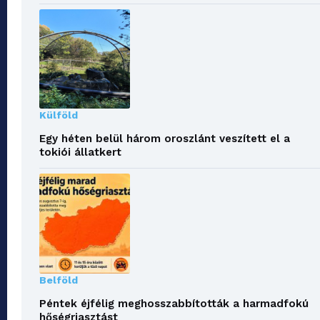
Külföld
Egy héten belül három oroszlánt veszített el a
tokiói állatkert
Belföld
Péntek éjfélig meghosszabbították a harmadfokú
hőségriasztást