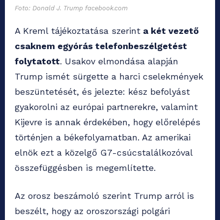
Foto: Donald J. Trump facebook.com
A Kreml tájékoztatása szerint
a két vezető
csaknem egyórás telefonbeszélgetést
folytatott
. Usakov elmondása alapján
Trump ismét sürgette a harci cselekmények
beszüntetését, és jelezte: kész befolyást
gyakorolni az európai partnerekre, valamint
Kijevre is annak érdekében, hogy előrelépés
történjen a békefolyamatban. Az amerikai
elnök ezt a közelgő G7-csúcstalálkozóval
összefüggésben is megemlítette.
Az orosz beszámoló szerint Trump arról is
beszélt, hogy az oroszországi polgári