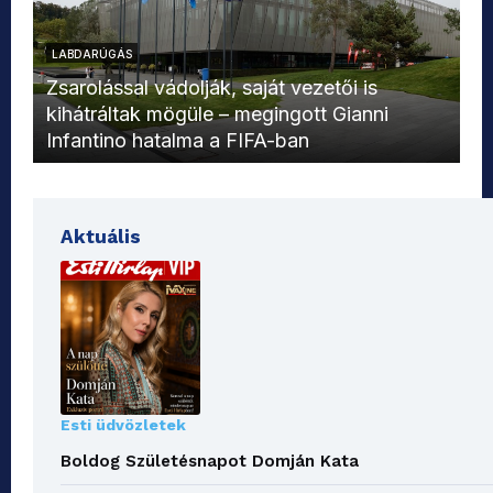
LABDARÚGÁS
L
Zsarolással vádolják, saját vezetői is
kihátráltak mögüle – megingott Gianni
Mo
Infantino hatalma a FIFA-ban
el
Aktuális
Esti üdvözletek
Boldog Születésnapot Domján Kata