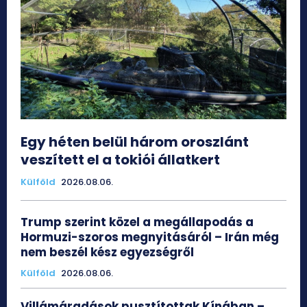
Egy héten belül három oroszlánt
veszített el a tokiói állatkert
Külföld
2026.08.06.
Trump szerint közel a megállapodás a
Hormuzi-szoros megnyitásáról – Irán még
nem beszél kész egyezségről
Külföld
2026.08.06.
Villámáradások pusztítottak Kínában –