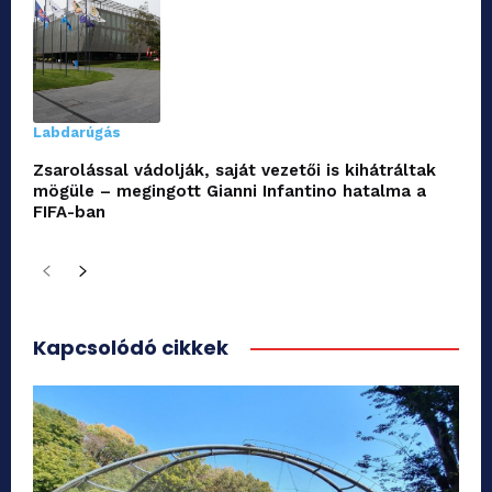
Labdarúgás
Zsarolással vádolják, saját vezetői is kihátráltak
mögüle – megingott Gianni Infantino hatalma a
FIFA-ban
Kapcsolódó cikkek