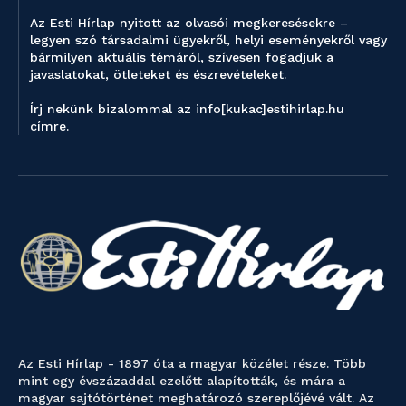
Az Esti Hírlap nyitott az olvasói megkeresésekre –
legyen szó társadalmi ügyekről, helyi eseményekről vagy
bármilyen aktuális témáról, szívesen fogadjuk a
javaslatokat, ötleteket és észrevételeket.
Írj nekünk bizalommal az info[kukac]estihirlap.hu
címre.
Az Esti Hírlap - 1897 óta a magyar közélet része. Több
mint egy évszázaddal ezelőtt alapították, és mára a
magyar sajtótörténet meghatározó szereplőjévé vált. Az