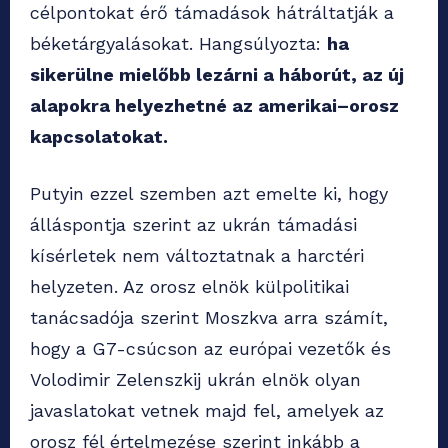
célpontokat érő támadások hátráltatják a
béketárgyalásokat. Hangsúlyozta:
ha
sikerülne mielőbb lezárni a háborút, az új
alapokra helyezhetné az amerikai–orosz
kapcsolatokat.
Putyin ezzel szemben azt emelte ki, hogy
álláspontja szerint az ukrán támadási
kísérletek nem változtatnak a harctéri
helyzeten. Az orosz elnök külpolitikai
tanácsadója szerint Moszkva arra számít,
hogy a G7-csúcson az európai vezetők és
Volodimir Zelenszkij ukrán elnök olyan
javaslatokat vetnek majd fel, amelyek az
orosz fél értelmezése szerint inkább a