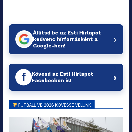
Állítsd be az Esti Hírlapot
›
kedvenc hírforrásként a
Google-ben!
Kövesd az Esti Hírlapot
f
›
Facebookon is!
FUTBALL-VB 2026 KÖVESSE VELÜNK