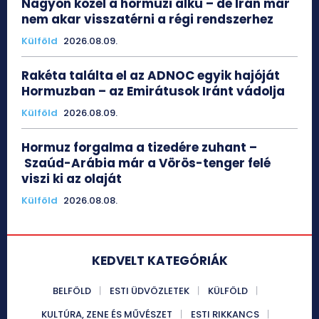
Nagyon közel a hormuzi alku – de Irán már
nem akar visszatérni a régi rendszerhez
Külföld
2026.08.09.
Rakéta találta el az ADNOC egyik hajóját
Hormuzban – az Emirátusok Iránt vádolja
Külföld
2026.08.09.
Hormuz forgalma a tizedére zuhant –
Szaúd-Arábia már a Vörös-tenger felé
viszi ki az olaját
Külföld
2026.08.08.
KEDVELT KATEGÓRIÁK
BELFÖLD
ESTI ÜDVÖZLETEK
KÜLFÖLD
KULTÚRA, ZENE ÉS MŰVÉSZET
ESTI RIKKANCS