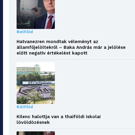
Belföld
Hatvanezren mondtak véleményt az
államfőjelöltekről – Baka András már a jelölése
előtt negatív értékelést kapott
Külföld
Kilenc halottja van a thaiföldi iskolai
lövöldözésnek