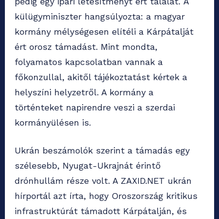
pedig egy ipari létesítményt ért találat. A
külügyminiszter hangsúlyozta: a magyar
kormány mélységesen elítéli a Kárpátalját
ért orosz támadást. Mint mondta,
folyamatos kapcsolatban vannak a
főkonzullal, akitől tájékoztatást kértek a
helyszíni helyzetről. A kormány a
történteket napirendre veszi a szerdai
kormányülésen is.
Ukrán beszámolók szerint a támadás egy
szélesebb, Nyugat-Ukrajnát érintő
drónhullám része volt. A ZAXID.NET ukrán
hírportál azt írta, hogy Oroszország kritikus
infrastruktúrát támadott Kárpátalján, és