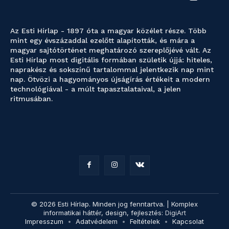
Az Esti Hírlap - 1897 óta a magyar közélet része. Több
mint egy évszázaddal ezelőtt alapították, és mára a
magyar sajtótörténet meghatározó szereplőjévé vált. Az
Esti Hírlap most digitális formában születik újjá: hiteles,
naprakész és sokszínű tartalommal jelentkezik nap mint
nap. Ötvözi a hagyományos újságírás értékeit a modern
technológiával - a múlt tapasztalataival, a jelen
ritmusában.
© 2026 Esti Hírlap. Minden jog fenntartva. | Komplex
informatikai háttér, design, fejlesztés:
DigiArt
Impresszum
Adatvédelem
Feltételek
Kapcsolat