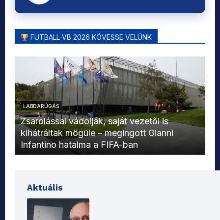
FUTBALL-VB 2026 KÖVESSE VELÜNK
LABDARÚGÁS
L
Zsarolással vádolják, saját vezetői is
kihátráltak mögüle – megingott Gianni
Mo
Infantino hatalma a FIFA-ban
el
Aktuális