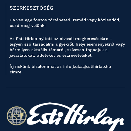
SZERKESZTŐSÉG
Ha van egy fontos történeted, témád vagy közlendőd,
oszd meg velünk!
Az Esti Hírlap nyitott az olvasói megkeresésekre –
legyen szó társadalmi ügyekről, helyi eseményekről vagy
bármilyen aktuális témáról, szívesen fogadjuk a
javaslatokat, ötleteket és észrevételeket.
Írj nekünk bizalommal az info[kukac]estihirlap.hu
címre.