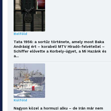
Belföld
Tata 1956: a sortűz története, amely most Baka
Andrásig ért – korabeli MTV Híradó-felvétellel –
Schiffer elővette a Korbely-ügyet, a Mi Hazánk és
a...
Külföld
Nagyon közel a hormuzi alku – de Irán már nem