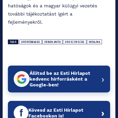
hatóságok és a magyar külügyi vezetés
további tájékoztatást ígért a
fejleményekről.
TAGS
DRÓNTÁMADÁS
ORBÁN ANITA
OROSZORSZÁG
UKRAJNA
Állítsd be az Esti Hírlapot
›
kedvenc hírforrásként a
Google-ben!
Kövesd az Esti Hírlapot
f
›
Facebookon is!