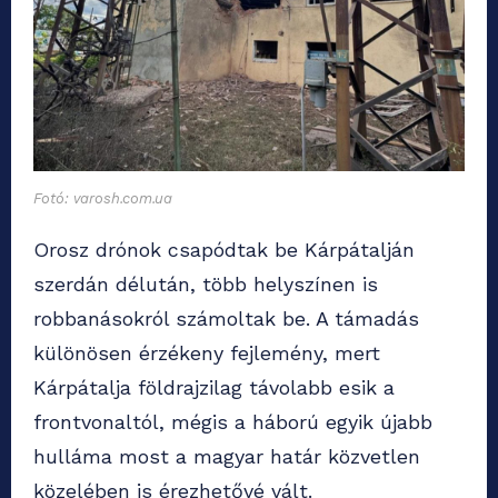
Fotó: varosh.com.ua
Orosz drónok csapódtak be Kárpátalján
szerdán délután, több helyszínen is
robbanásokról számoltak be. A támadás
különösen érzékeny fejlemény, mert
Kárpátalja földrajzilag távolabb esik a
frontvonaltól, mégis a háború egyik újabb
hulláma most a magyar határ közvetlen
közelében is érezhetővé vált.