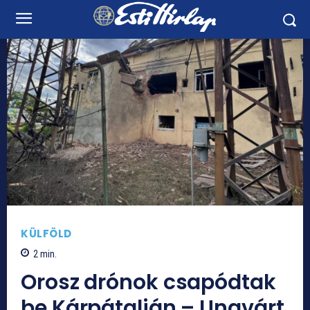
KÜLFÖLD
2
min.
Orosz drónok csapódtak
be Kárpátalján – Ungvárt