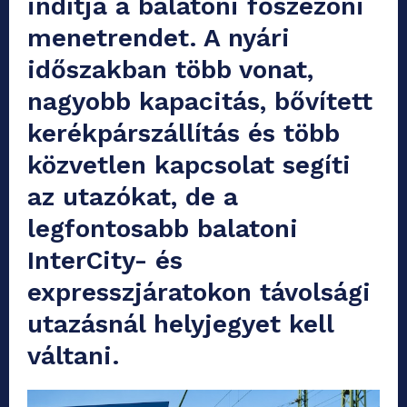
indítja a balatoni főszezoni
menetrendet. A nyári
időszakban több vonat,
nagyobb kapacitás, bővített
kerékpárszállítás és több
közvetlen kapcsolat segíti
az utazókat, de a
legfontosabb balatoni
InterCity- és
expresszjáratokon távolsági
utazásnál helyjegyet kell
váltani.