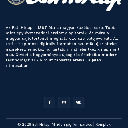
Az Esti Hírlap - 1897 óta a magyar közélet része. Több
mint egy évszázaddal ezelőtt alapították, és mára a
magyar sajtótörténet meghatározó szereplőjévé vált. Az
Esti Hírlap most digitális formában születik újjá: hiteles,
naprakész és sokszínű tartalommal jelentkezik nap mint
nap. Ötvözi a hagyományos újságírás értékeit a modern
technológiával - a múlt tapasztalataival, a jelen
ritmusában.
© 2026 Esti Hírlap. Minden jog fenntartva. | Komplex