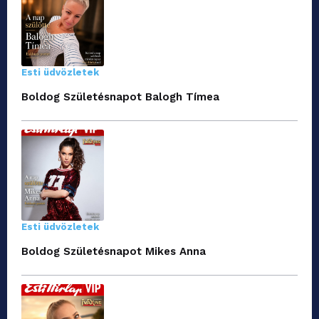
Esti üdvözletek
Boldog Születésnapot Balogh Tímea
Esti üdvözletek
Boldog Születésnapot Mikes Anna