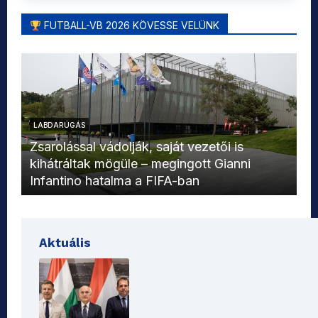
FUTBALL-VB 2026 KÖVESSE VELÜNK
LABDARÚGÁS
L
Zsarolással vádolják, saját vezetői is
kihátráltak mögüle – megingott Gianni
Mo
Infantino hatalma a FIFA-ban
el
Aktuális