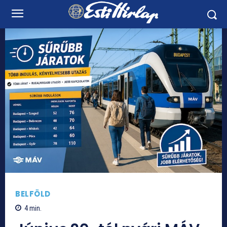
BELFÖLD
4
min.