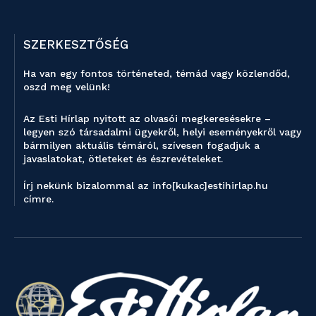
SZERKESZTŐSÉG
Ha van egy fontos történeted, témád vagy közlendőd,
oszd meg velünk!
Az Esti Hírlap nyitott az olvasói megkeresésekre –
legyen szó társadalmi ügyekről, helyi eseményekről vagy
bármilyen aktuális témáról, szívesen fogadjuk a
javaslatokat, ötleteket és észrevételeket.
Írj nekünk bizalommal az info[kukac]estihirlap.hu
címre.