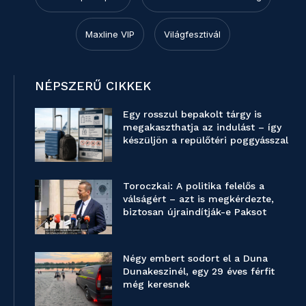
Maxline VIP
Világfesztivál
NÉPSZERŰ CIKKEK
Egy rosszul bepakolt tárgy is
megakaszthatja az indulást – így
készüljön a repülőtéri poggyásszal
Toroczkai: A politika felelős a
válságért – azt is megkérdezte,
biztosan újraindítják-e Paksot
Négy embert sodort el a Duna
Dunakeszinél, egy 29 éves férfit
még keresnek