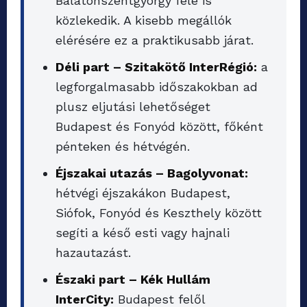
Balatonszentgyörgy felé is
közlekedik. A kisebb megállók
elérésére ez a praktikusabb járat.
Déli part – Szitakötő InterRégió:
a
legforgalmasabb időszakokban ad
plusz eljutási lehetőséget
Budapest és Fonyód között, főként
pénteken és hétvégén.
Éjszakai utazás – Bagolyvonat:
hétvégi éjszakákon Budapest,
Siófok, Fonyód és Keszthely között
segíti a késő esti vagy hajnali
hazautazást.
Északi part – Kék Hullám
InterCity:
Budapest felől