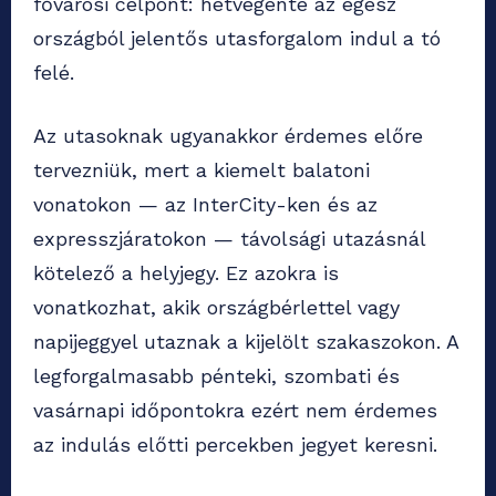
fővárosi célpont: hétvégente az egész
országból jelentős utasforgalom indul a tó
felé.
Az utasoknak ugyanakkor érdemes előre
tervezniük, mert a kiemelt balatoni
vonatokon — az InterCity-ken és az
expresszjáratokon — távolsági utazásnál
kötelező a helyjegy. Ez azokra is
vonatkozhat, akik országbérlettel vagy
napijeggyel utaznak a kijelölt szakaszokon. A
legforgalmasabb pénteki, szombati és
vasárnapi időpontokra ezért nem érdemes
az indulás előtti percekben jegyet keresni.