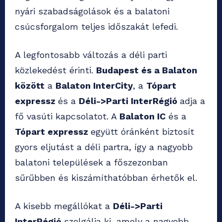
nyári szabadságolások és a balatoni
csúcsforgalom teljes időszakát lefedi.
A legfontosabb változás a déli parti
közlekedést érinti.
Budapest és a Balaton
között
a
Balaton InterCity
, a
Tópart
expressz
és a
Déli->Parti InterRégió
adja a
fő vasúti kapcsolatot. A
Balaton IC
és a
Tópart expressz
együtt óránként biztosít
gyors eljutást a déli partra, így a nagyobb
balatoni települések a főszezonban
sűrűbben és kiszámíthatóbban érhetők el.
A kisebb megállókat a
Déli->Parti
InterRégió
szolgálja ki, amely a nagyobb,