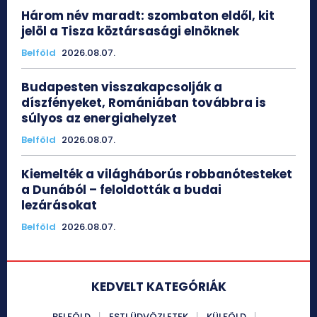
Három név maradt: szombaton eldől, kit
jelöl a Tisza köztársasági elnöknek
Belföld
2026.08.07.
Budapesten visszakapcsolják a
díszfényeket, Romániában továbbra is
súlyos az energiahelyzet
Belföld
2026.08.07.
Kiemelték a világháborús robbanótesteket
a Dunából – feloldották a budai
lezárásokat
Belföld
2026.08.07.
KEDVELT KATEGÓRIÁK
BELFÖLD
ESTI ÜDVÖZLETEK
KÜLFÖLD