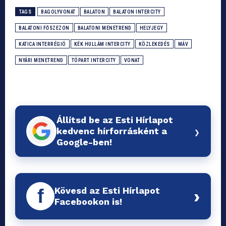
TAGS
BAGOLYVONAT
BALATON
BALATON INTERCITY
BALATONI FŐSZEZON
BALATONI MENETREND
HELYJEGY
KATICA INTERRÉGIÓ
KÉK HULLÁM INTERCITY
KÖZLEKEDÉS
MÁV
NYÁRI MENETREND
TÓPART INTERCITY
VONAT
Állítsd be az Esti Hírlapot
›
kedvenc hírforrásként a
Google-ben!
Kövesd az Esti Hírlapot
f
›
Facebookon is!