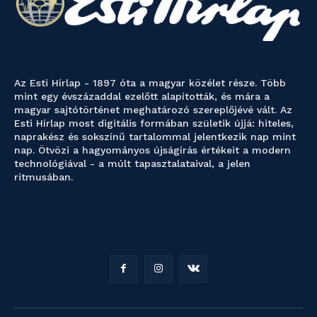
Az Esti Hírlap - 1897 óta a magyar közélet része. Több
mint egy évszázaddal ezelőtt alapították, és mára a
magyar sajtótörténet meghatározó szereplőjévé vált. Az
Esti Hírlap most digitális formában születik újjá: hiteles,
naprakész és sokszínű tartalommal jelentkezik nap mint
nap. Ötvözi a hagyományos újságírás értékeit a modern
technológiával - a múlt tapasztalataival, a jelen
ritmusában.