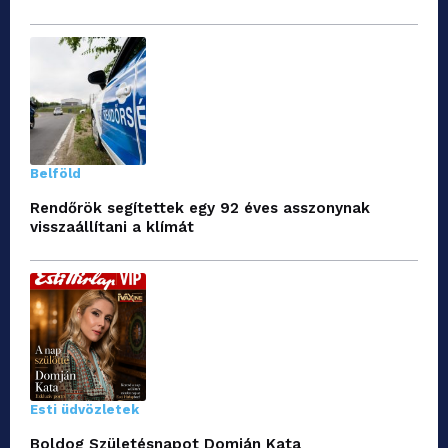
Belföld
Rendőrök segítettek egy 92 éves asszonynak
visszaállítani a klímát
Esti üdvözletek
Boldog Születésnapot Domján Kata