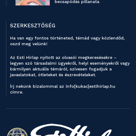
becsapódás pillanata
SZERKESZTŐSÉG
Ha van egy fontos történeted, témád vagy közlendőd,
oszd meg velünk!
Az Esti Hírlap nyitott az olvasói megkeresésekre –
legyen szó társadalmi ügyekről, helyi eseményekről vagy
bármilyen aktuális témáról, szívesen fogadjuk a
javaslatokat, ötleteket és észrevételeket.
Írj nekünk bizalommal az info[kukac]estihirlap.hu
címre.