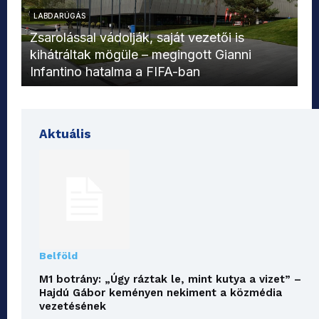
LABDARÚGÁS
L
Zsarolással vádolják, saját vezetői is
kihátráltak mögüle – megingott Gianni
Mo
Infantino hatalma a FIFA-ban
el
Aktuális
Belföld
M1 botrány: „Úgy ráztak le, mint kutya a vizet” –
Hajdú Gábor keményen nekiment a közmédia
vezetésének