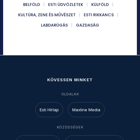
BELFÖLD
ESTI ÜDVÖZLETEK
KÜLFÖLD
KULTÚRA, ZENE ÉS MŰVÉSZET
ESTI RIKKANCS
LABDARÚGÁS
GAZDASÁG
KÖVESSEN MINKET
OLDALAK
Esti Hírlap
Maxline Media
KÖZÖSSÉGEK