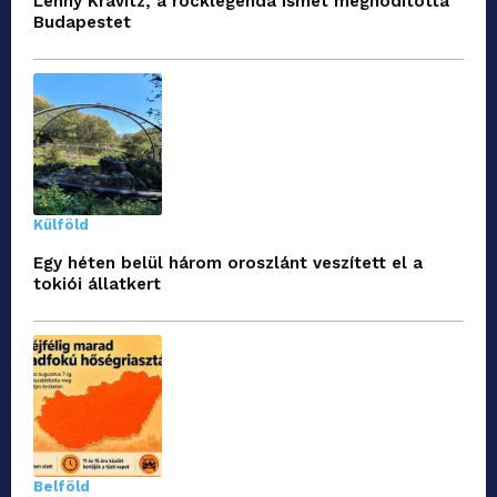
Lenny Kravitz, a rocklegenda ismét meghódította
Budapestet
Külföld
Egy héten belül három oroszlánt veszített el a
tokiói állatkert
Belföld