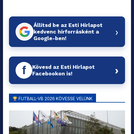
Állítsd be az Esti Hírlapot
›
kedvenc hírforrásként a
Google-ben!
Kövesd az Esti Hírlapot
f
›
Facebookon is!
FUTBALL-VB 2026 KÖVESSE VELÜNK