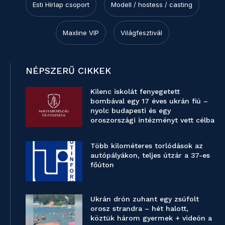
Esti Hírlap csoport
Modell / hostess / casting
Maxline VIP
Világfesztivál
NÉPSZERŰ CIKKEK
Kilenc iskolát fenyegetett
bombával egy 17 éves ukrán fiú –
nyolc budapesti és egy
oroszországi intézményt vett célba
Több kilométeres torlódások az
autópályákon, teljes útzár a 37-es
főúton
Ukrán drón zuhant egy zsúfolt
orosz strandra – hét halott,
köztük három gyermek + videón a