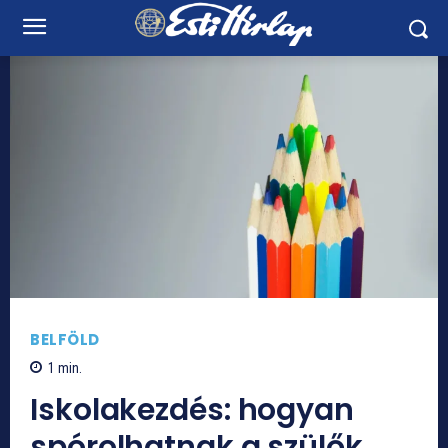
BELFÖLD
1
min.
Iskolakezdés: hogyan
spórolhatnak a szülők