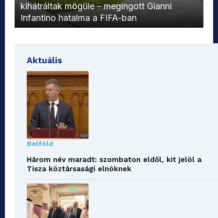
kihátráltak mögüle – megingott Gianni
Mo
Infantino hatalma a FIFA-ban
el
Aktuális
Belföld
Három név maradt: szombaton eldől, kit jelöl a
Tisza köztársasági elnöknek