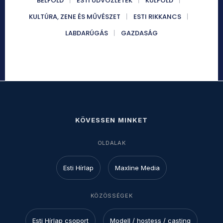
BELFÖLD
ESTI ÜDVÖZLETEK
KÜLFÖLD
KULTÚRA, ZENE ÉS MŰVÉSZET
ESTI RIKKANCS
LABDARÚGÁS
GAZDASÁG
KÖVESSEN MINKET
OLDALAK
Esti Hírlap
Maxline Media
KÖZÖSSÉGEK
Esti Hírlap csoport
Modell / hostess / casting