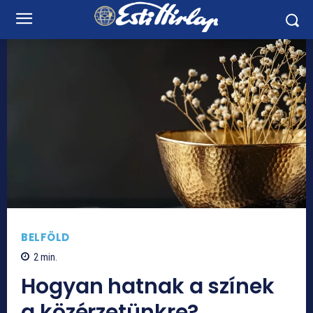
BELFÖLD
2
min.
Hogyan hatnak a színek
a közérzetünkre?