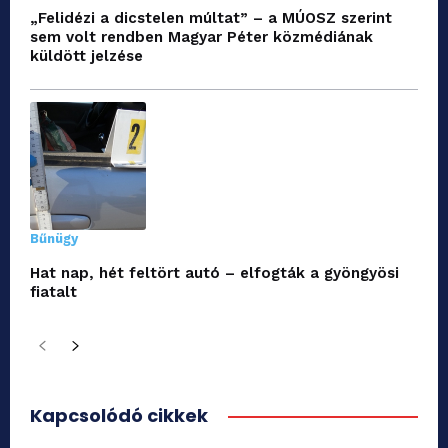
„Felidézi a dicstelen múltat” – a MÚOSZ szerint
sem volt rendben Magyar Péter közmédiának
küldött jelzése
Bűnügy
Hat nap, hét feltört autó – elfogták a gyöngyösi
fiatalt
Kapcsolódó cikkek