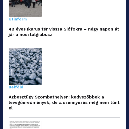
Útinform
48 éves Ikarus tér vissza Siófokra – négy napon át
jár a nosztalgiabusz
Belföld
Azbesztügy Szombathelyen: kedvezőbbek a
levegőeredmények, de a szennyezés még nem tűnt
el