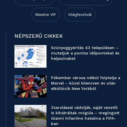
Maxline VIP
Világfesztivál
NÉPSZERŰ CIKKEK
Szúnyoggyérítés 43 településen –
mutatjuk a pontos időpontokat és
helyszíneket
Pókember városa nélkül folytatja a
Marvel – közel kilencven év után
elköltözik New Yorkból
Zsarolással vádolják, saját vezetői
is kihátráltak mögüle – megingott
Gianni Infantino hatalma a FIFA-
ban