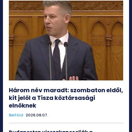
Három név maradt: szombaton eldől,
kit jelöl a Tisza köztársasági
elnöknek
Belföld
2026.08.07.