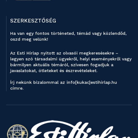
SZERKESZTŐSÉG
Ha van egy fontos történeted, témád vagy közlendőd,
oszd meg velünk!
Az Esti Hírlap nyitott az olvasói megkeresésekre –
legyen szó társadalmi ügyekről, helyi eseményekről vagy
bármilyen aktuális témáról, szívesen fogadjuk a
javaslatokat, ötleteket és észrevételeket.
Írj nekünk bizalommal az info[kukac]estihirlap.hu
címre.