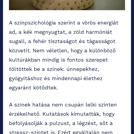
A színpszichológia szerint a vörös energiát
ad, a kék megnyugtat, a zöld harmóniát
sugall, a fehér tisztaságot és tágasságot
közvetít. Nem véletlen, hogy a különböző
kultúrákban mindig is fontos szerepet
töltöttek be a színek: ünnepekhez,
gyógyításhoz és mindennapi élethez
egyaránt kötődtek.
A színek hatása nem csupán lelki szinten
érzékelhető. Kutatások kimutatták, hogy
befolyásolják a pulzust, a légzést, sőt a
stressz-szintet is. Ezért egyáltalán nem