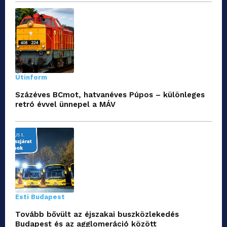
Útinform
Százéves BCmot, hatvanéves Púpos – különleges
retró évvel ünnepel a MÁV
Esti Budapest
Tovább bővült az éjszakai buszközlekedés
Budapest és az agglomeráció között