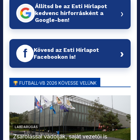
Állítsd be az Esti Hírlapot
›
kedvenc hírforrásként a
Google-ben!
Kövesd az Esti Hírlapot
f
›
Facebookon is!
FUTBALL-VB 2026 KÖVESSE VELÜNK
LABDARÚGÁS
L
Zsarolással vádolják, saját vezetői is