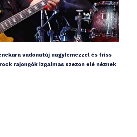
enekara vadonatúj nagylemezzel és friss
-rock rajongók izgalmas szezon elé néznek