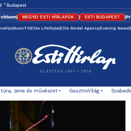
C
8
Budapest
rchívum
|
MEGYEI ESTI HÍRLAPOK
|
ESTI BUDAPEST
|
Pr
ineVip
|
MusicTV
|
Elite LifeStyle
|
Elite Model Agency
|
Evening News
|
ALAPÍTVA 1897 • 1956
ltúra, zene és művészet
GasztroVilág
Szabadi