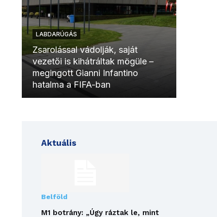
LABDARÚGÁS
LABDAR
Zsarolással vádolják, saját
vezetői is kihátráltak mögüle –
Molinóv
megingott Gianni Infantino
szurkol
hatalma a FIFA-ban
meccsk
Aktuális
Belföld
M1 botrány: „Úgy ráztak le, mint