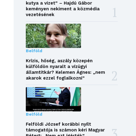
kutya a vizet” – Hajdú Gábor
keményen nekiment a közmédia
vezetésének
Belföld
Krízis, hőség, aszály közepén
külföldön nyaralt a vízügyi
államtitkár? Kelemen Ágnes: „nem
akarok ezzel foglalkozni”
Belföld
Felföldi József korábbi nyílt
támogatója is számon kéri Magyar
Pétert: „Nem ezt ígérték”