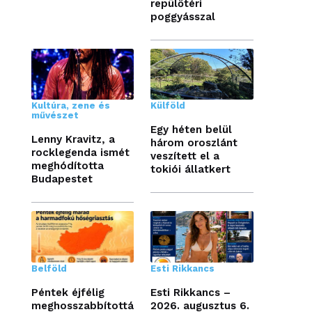
repülőtéri
poggyásszal
Kultúra, zene és
Külföld
művészet
Egy héten belül
Lenny Kravitz, a
három oroszlánt
rocklegenda ismét
veszített el a
meghódította
tokiói állatkert
Budapestet
Belföld
Esti Rikkancs
Péntek éjfélig
Esti Rikkancs –
meghosszabbítottá
2026. augusztus 6.