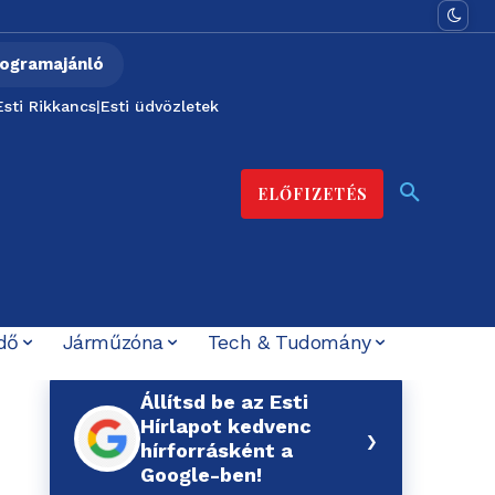
ogramajánló
Esti Rikkancs
|
Esti üdvözletek
ELŐFIZETÉS
dő
Járműzóna
Tech & Tudomány
Állítsd be az Esti
Hírlapot kedvenc
›
hírforrásként a
Google-ben!