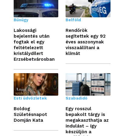
Bűnügy
Belföld
Lakossági
Rendőrök
bejelentés után
segítettek egy 92
fogtak el egy
éves asszonynak
feltételezett
visszaállítani a
kristálydílert
klímát
Erzsébetvárosban
Esti üdvözletek
Szabadidő
Boldog
Egy rosszul
Születésnapot
bepakolt tárgy is
Domján Kata
megakaszthatja az
indulást – így
készüljön a