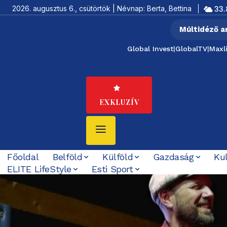
2026. augusztus 6., csütörtök | Névnap: Berta, Bettina
33.
Múltidéző a
Global Invest
|
GlobalTV
|
Maxl
EXKLUZÍV
Főoldal
Belföld
Külföld
Gazdaság
Ku
ELITE LifeStyle
Esti Sport