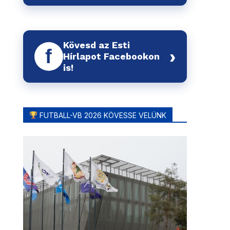
Kövesd az Esti
f
›
Hírlapot Facebookon
is!
FUTBALL-VB 2026 KÖVESSE VELÜNK