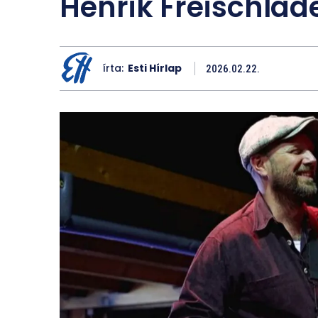
Henrik Freischlad
írta:
Esti Hírlap
2026.02.22.