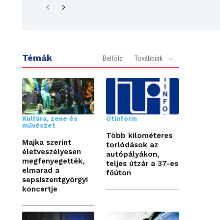
Témák
Belföld
Továbbiak
Kultúra, zene és
Útinform
művészet
Több kilométeres
Majka szerint
torlódások az
életveszélyesen
autópályákon,
megfenyegették,
teljes útzár a 37-es
elmarad a
főúton
sepsiszentgyörgyi
koncertje