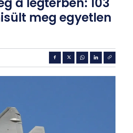
ég a légtérben: 103
sült meg egyetlen