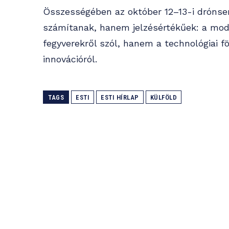
Összességében az október 12–13-i drónse
számítanak, hanem jelzésértékűek: a m
fegyverekről szól, hanem a technológiai föl
innovációról.
TAGS
ESTI
ESTI HÍRLAP
KÜLFÖLD