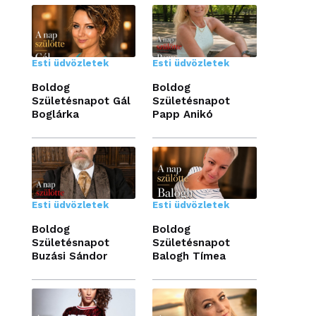
Esti üdvözletek
Esti üdvözletek
Boldog
Boldog
Születésnapot Gál
Születésnapot
Boglárka
Papp Anikó
Esti üdvözletek
Esti üdvözletek
Boldog
Boldog
Születésnapot
Születésnapot
Buzási Sándor
Balogh Tímea