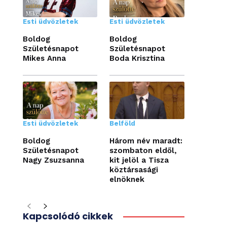
Esti üdvözletek
Esti üdvözletek
Boldog
Boldog
Születésnapot
Születésnapot
Mikes Anna
Boda Krisztina
Esti üdvözletek
Belföld
Boldog
Három név maradt:
Születésnapot
szombaton eldől,
Nagy Zsuzsanna
kit jelöl a Tisza
köztársasági
elnöknek
Kapcsolódó cikkek