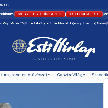
apest
rchívum
|
MEGYEI ESTI HÍRLAPOK
|
ESTI BUDAPEST
|
Pr
ineVip
|
MusicTV
|
Elite LifeStyle
|
Elite Model Agency
|
Evening News
|
ALAPÍTVA 1897 • 1956
ltúra, zene és művészet
GasztroVilág
Szabadi