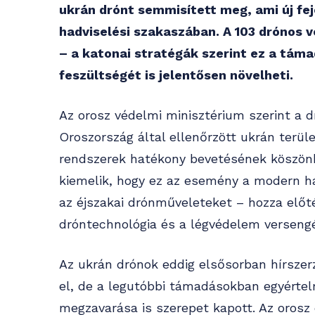
ukrán drónt semmisített meg, ami új fej
hadviselési szakaszában. A 103 dróno
– a katonai stratégák szerint ez a táma
feszültségét is jelentősen növelheti.
Az orosz védelmi minisztérium szerint a dr
Oroszország által ellenőrzött ukrán terül
rendszerek hatékony bevetésének köszönh
kiemelik, hogy ez az esemény a modern h
az éjszakai drónműveleteket – hozza előtér
dróntechnológia és a légvédelem verseng
Az ukrán drónok eddig elsősorban hírszerz
el, de a legutóbbi támadásokban egyértel
megzavarása is szerepet kapott. Az orosz 