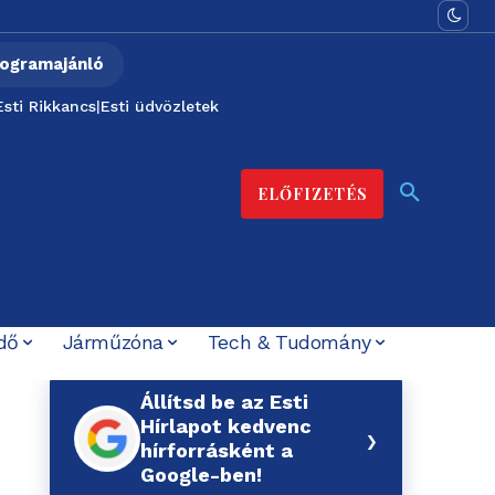
ogramajánló
Esti Rikkancs
|
Esti üdvözletek
ELŐFIZETÉS
dő
Járműzóna
Tech & Tudomány
Állítsd be az Esti
Hírlapot kedvenc
›
hírforrásként a
Google-ben!