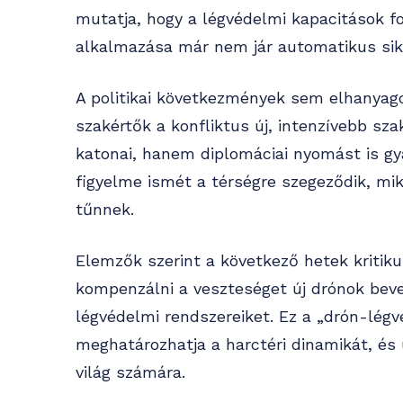
mutatja, hogy a légvédelmi kapacitások f
alkalmazása már nem jár automatikus sik
A politikai következmények sem elhanyago
szakértők a konfliktus új, intenzívebb sz
katonai, hanem diplomáciai nyomást is gy
figyelme ismét a térségre szegeződik, mi
tűnnek.
Elemzők szerint a következő hetek kritik
kompenzálni a veszteséget új drónok beve
légvédelmi rendszereiket. Ez a „drón-lég
meghatározhatja a harctéri dinamikát, és 
világ számára.