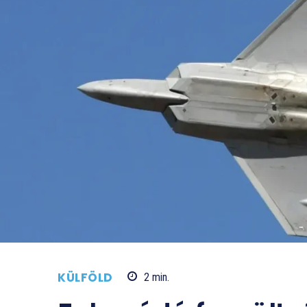
KÜLFÖLD
2
min.