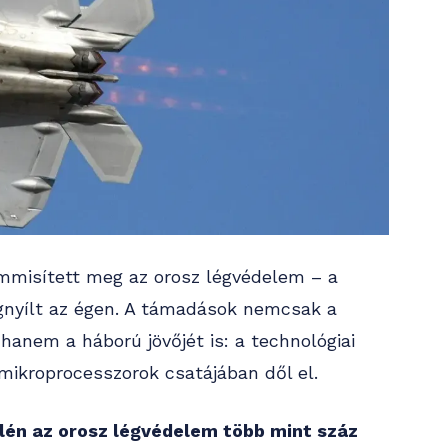
emmisített meg az orosz légvédelem – a
megnyílt az égen. A támadások nemcsak a
, hanem a háború jövőjét is: a technológiai
ikroprocesszorok csatájában dől el.
elén az orosz légvédelem több mint száz