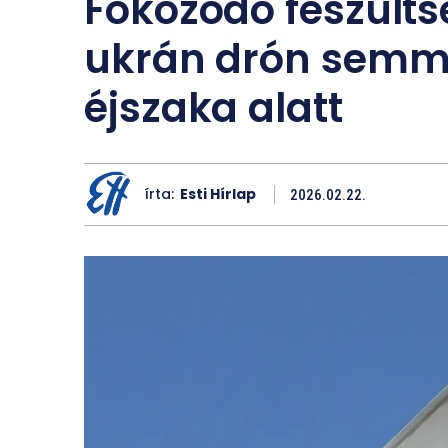
Fokozódó feszülts
ukrán drón semmi
éjszaka alatt
írta:
Esti Hírlap
2026.02.22.