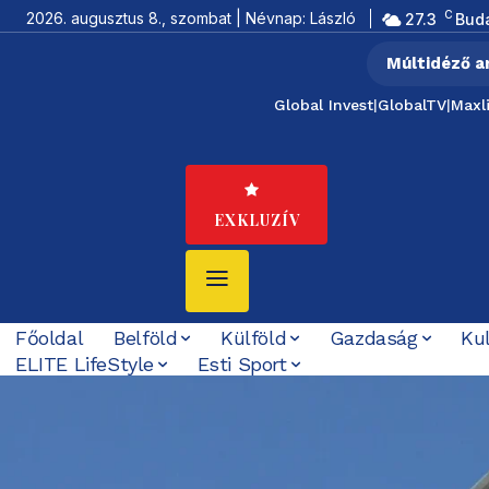
C
2026. augusztus 8., szombat | Névnap: László
27.3
Bud
Múltidéző a
Global Invest
|
GlobalTV
|
Maxl
EXKLUZÍV
Főoldal
Belföld
Külföld
Gazdaság
Ku
ELITE LifeStyle
Esti Sport