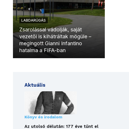
LABDARÚGÁS
LABDAR
Zsarolással vádolják, saját
vezetői is kihátráltak mögüle –
Molinóv
megingott Gianni Infantino
szurkol
hatalma a FIFA-ban
meccsk
Aktuális
Könyv és irodalom
Az utolsó délután: 177 éve tűnt el