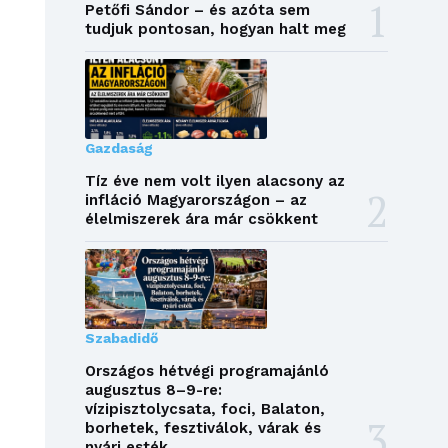
Petőfi Sándor – és azóta sem
tudjuk pontosan, hogyan halt meg
Gazdaság
Tíz éve nem volt ilyen alacsony az
infláció Magyarországon – az
élelmiszerek ára már csökkent
Szabadidő
Országos hétvégi programajánló
augusztus 8–9-re:
vízipisztolycsata, foci, Balaton,
borhetek, fesztiválok, várak és
nyári esték