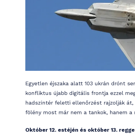
Egyetlen éjszaka alatt 103 ukrán drónt s
konfliktus újabb digitális frontja ezzel 
hadszíntér feletti ellenőrzést rajzolják át
fölény most már nem a tankok, hanem a m
Október 12. estéjén és október 13. regg