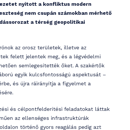
ezetet nyitott a konfliktus modern
s veszteség nem csupán számokban mérhető
dássorozat a térség geopolitikai
ónok az orosz területek, illetve az
etek felett jelentek meg, és a légvédelmi
etően semlegesítették őket. A szakértők
áború egyik kulcsfontosságú aspektusát –
be, és újra ráirányítja a figyelmet a
ésére.
ési és célpontfelderítési feladatokat láttak
műen az ellenséges infrastruktúrák
oldalon történő gyors reagálás pedig azt