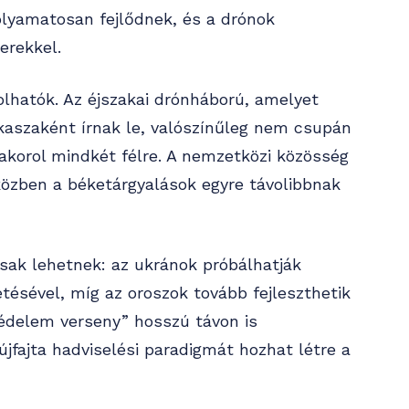
olyamatosan fejlődnek, és a drónok
erekkel.
lhatók. Az éjszakai drónháború, amelyet
akaszaként írnak le, valószínűleg nem csupán
akorol mindkét félre. A nemzetközi közösség
közben a béketárgyalások egyre távolibbnak
usak lehetnek: az ukránok próbálhatják
tésével, míg az oroszok tovább fejleszthetik
védelem verseny” hosszú távon is
újfajta hadviselési paradigmát hozhat létre a