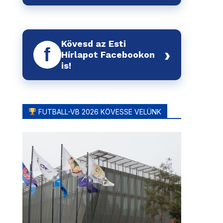
Kövesd az Esti
f
›
Hírlapot Facebookon
is!
FUTBALL-VB 2026 KÖVESSE VELÜNK