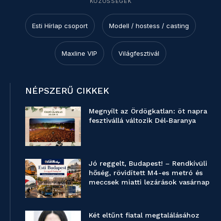
KÖZÖSSÉGEK
Esti Hírlap csoport
Modell / hostess / casting
Maxline VIP
Világfesztivál
NÉPSZERŰ CIKKEK
Megnyílt az Ördögkatlan: öt napra
fesztivállá változik Dél-Baranya
Jó reggelt, Budapest! – Rendkívüli
hőség, rövidített M4-es metró és
meccsek miatti lezárások vasárnap
Két eltűnt fiatal megtalálásához