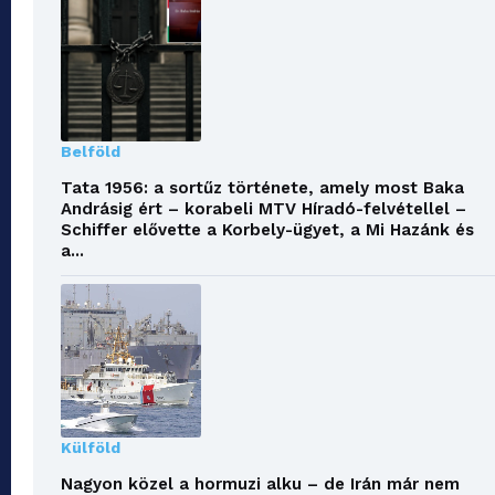
Belföld
Tata 1956: a sortűz története, amely most Baka
Andrásig ért – korabeli MTV Híradó-felvétellel –
Schiffer elővette a Korbely-ügyet, a Mi Hazánk és
a...
Külföld
Nagyon közel a hormuzi alku – de Irán már nem