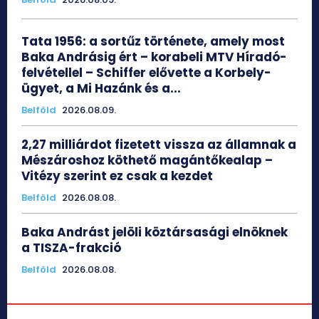
Tata 1956: a sortűz története, amely most
Baka Andrásig ért – korabeli MTV Híradó-
felvétellel – Schiffer elővette a Korbely-
ügyet, a Mi Hazánk és a...
Belföld
2026.08.09.
2,27 milliárdot fizetett vissza az államnak a
Mészároshoz köthető magántőkealap –
Vitézy szerint ez csak a kezdet
Belföld
2026.08.08.
Baka Andrást jelöli köztársasági elnöknek
a TISZA-frakció
Belföld
2026.08.08.