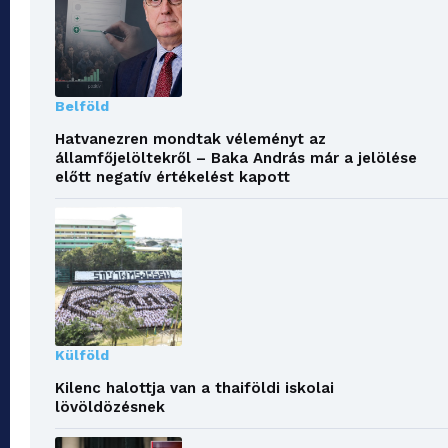
Belföld
Hatvanezren mondtak véleményt az
államfőjelöltekről – Baka András már a jelölése
előtt negatív értékelést kapott
Külföld
Kilenc halottja van a thaiföldi iskolai
lövöldözésnek