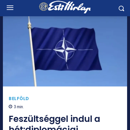
BELFÖLD
3
min.
Feszültséggel indul a
hét:diplomáciai