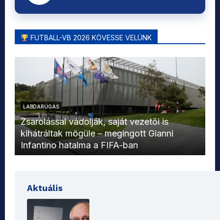
FUTBALL-VB 2026 KÖVESSE VELÜNK
LABDARÚGÁS
L
Zsarolással vádolják, saját vezetői is
kihátráltak mögüle – megingott Gianni
Mo
Infantino hatalma a FIFA-ban
el
Aktuális