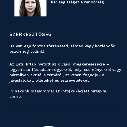
kér segítséget a rendőrség
SZERKESZTŐSÉG
Ha van egy fontos történeted, témád vagy közlendőd,
oszd meg velünk!
Az Esti Hírlap nyitott az olvasói megkeresésekre –
legyen szó társadalmi ügyekről, helyi eseményekről vagy
bármilyen aktuális témáról, szívesen fogadjuk a
javaslatokat, ötleteket és észrevételeket.
Írj nekünk bizalommal az info[kukac]estihirlap.hu
címre.