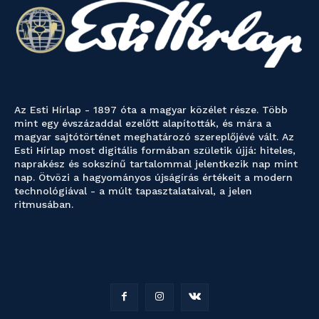
Az Esti Hírlap - 1897 óta a magyar közélet része. Több
mint egy évszázaddal ezelőtt alapították, és mára a
magyar sajtótörténet meghatározó szereplőjévé vált. Az
Esti Hírlap most digitális formában születik újjá: hiteles,
naprakész és sokszínű tartalommal jelentkezik nap mint
nap. Ötvözi a hagyományos újságírás értékeit a modern
technológiával - a múlt tapasztalataival, a jelen
ritmusában.