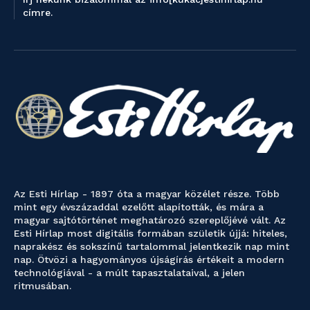
címre.
Az Esti Hírlap - 1897 óta a magyar közélet része. Több
mint egy évszázaddal ezelőtt alapították, és mára a
magyar sajtótörténet meghatározó szereplőjévé vált. Az
Esti Hírlap most digitális formában születik újjá: hiteles,
naprakész és sokszínű tartalommal jelentkezik nap mint
nap. Ötvözi a hagyományos újságírás értékeit a modern
technológiával - a múlt tapasztalataival, a jelen
ritmusában.