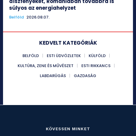
díszfényeket, Romániában továbbra is
súlyos az energiahelyzet
Belföld
2026.08.07.
KEDVELT KATEGÓRIÁK
BELFÖLD
ESTI ÜDVÖZLETEK
KÜLFÖLD
KULTÚRA, ZENE ÉS MŰVÉSZET
ESTI RIKKANCS
LABDARÚGÁS
GAZDASÁG
KÖVESSEN MINKET