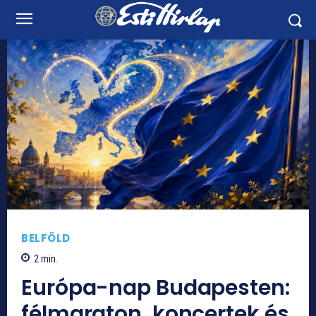
BELFÖLD
2
min.
Európa-nap Budapesten:
félmaraton, koncertek és