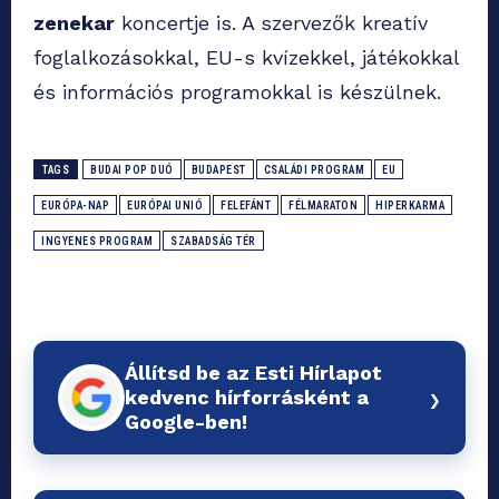
zenekar
koncertje is. A szervezők kreatív
foglalkozásokkal, EU-s kvízekkel, játékokkal
és információs programokkal is készülnek.
TAGS
BUDAI POP DUÓ
BUDAPEST
CSALÁDI PROGRAM
EU
EURÓPA-NAP
EURÓPAI UNIÓ
FELEFÁNT
FÉLMARATON
HIPERKARMA
INGYENES PROGRAM
SZABADSÁG TÉR
Állítsd be az Esti Hírlapot
›
kedvenc hírforrásként a
Google-ben!