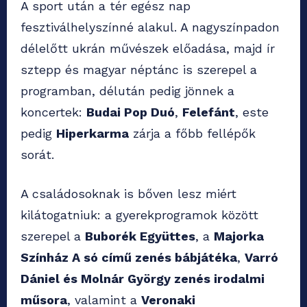
A sport után a tér egész nap
fesztiválhelyszínné alakul. A nagyszínpadon
délelőtt ukrán művészek előadása, majd ír
sztepp és magyar néptánc is szerepel a
programban, délután pedig jönnek a
koncertek:
Budai Pop Duó
,
Felefánt
, este
pedig
Hiperkarma
zárja a főbb fellépők
sorát.
A családosoknak is bőven lesz miért
kilátogatniuk: a gyerekprogramok között
szerepel a
Buborék Együttes
, a
Majorka
Színház A só című zenés bábjátéka
,
Varró
Dániel és Molnár György zenés irodalmi
műsora
, valamint a
Veronaki