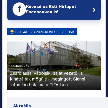
Kövesd az Esti Hírlapot
f
›
Facebookon is!
FUTBALL-VB 2026 KÖVESSE VELÜNK
LABDARÚGÁS
L
Zsarolással vádolják, saját vezetői is
kihátráltak mögüle – megingott Gianni
Mo
Infantino hatalma a FIFA-ban
el
Aktuális