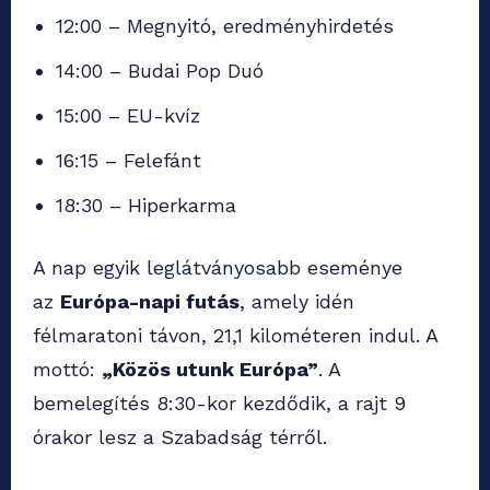
12:00 – Megnyitó, eredményhirdetés
14:00 – Budai Pop Duó
15:00 – EU-kvíz
16:15 – Felefánt
18:30 – Hiperkarma
A nap egyik leglátványosabb eseménye
az
Európa-napi futás
, amely idén
félmaratoni távon, 21,1 kilométeren indul. A
mottó:
„Közös utunk Európa”
. A
bemelegítés 8:30-kor kezdődik, a rajt 9
órakor lesz a Szabadság térről.