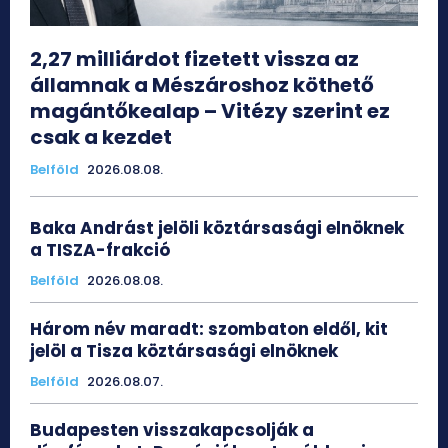
2,27 milliárdot fizetett vissza az
államnak a Mészároshoz köthető
magántőkealap – Vitézy szerint ez
csak a kezdet
Belföld
2026.08.08.
Baka Andrást jelöli köztársasági elnöknek
a TISZA-frakció
Belföld
2026.08.08.
Három név maradt: szombaton eldől, kit
jelöl a Tisza köztársasági elnöknek
Belföld
2026.08.07.
Budapesten visszakapcsolják a