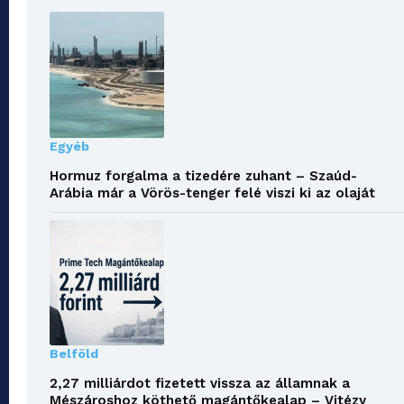
Egyéb
Hormuz forgalma a tizedére zuhant – Szaúd-
Arábia már a Vörös-tenger felé viszi ki az olaját
Belföld
2,27 milliárdot fizetett vissza az államnak a
Mészároshoz köthető magántőkealap – Vitézy