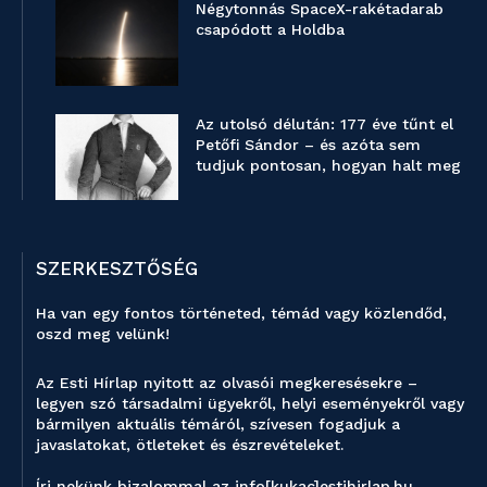
Négytonnás SpaceX-rakétadarab
csapódott a Holdba
Az utolsó délután: 177 éve tűnt el
Petőfi Sándor – és azóta sem
tudjuk pontosan, hogyan halt meg
SZERKESZTŐSÉG
Ha van egy fontos történeted, témád vagy közlendőd,
oszd meg velünk!
Az Esti Hírlap nyitott az olvasói megkeresésekre –
legyen szó társadalmi ügyekről, helyi eseményekről vagy
bármilyen aktuális témáról, szívesen fogadjuk a
javaslatokat, ötleteket és észrevételeket.
Írj nekünk bizalommal az info[kukac]estihirlap.hu