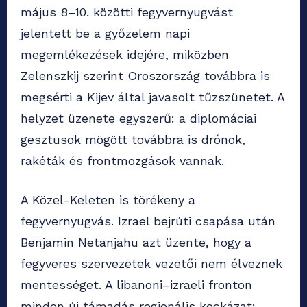
május 8–10. közötti fegyvernyugvást
jelentett be a győzelem napi
megemlékezések idejére, miközben
Zelenszkij szerint Oroszország továbbra is
megsérti a Kijev által javasolt tűzszünetet. A
helyzet üzenete egyszerű: a diplomáciai
gesztusok mögött továbbra is drónok,
rakéták és frontmozgások vannak.
A Közel-Keleten is törékeny a
fegyvernyugvás. Izrael bejrúti csapása után
Benjamin Netanjahu azt üzente, hogy a
fegyveres szervezetek vezetői nem élveznek
mentességet. A libanoni–izraeli fronton
minden új támadás regionális kockázat: