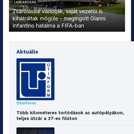
LABDARÚGÁS
L
Zsarolással vádolják, saját vezetői is
kihátráltak mögüle – megingott Gianni
Mo
Infantino hatalma a FIFA-ban
el
Aktuális
Útinform
Több kilométeres torlódások az autópályákon,
teljes útzár a 37-es főúton