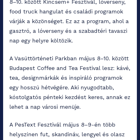
8–10. között Kincsem+ Fesztivál, lóverseny,
food truck hangulat és családi programok
várják a közönséget. Ez az a program, ahol a
gasztró, a lóverseny és a szabadtéri tavaszi
nap egy helyre költözik.
A Vasúttörténeti Parkban május 8–10. között
Budapest Coffee and Tea Festival lesz: kávé,
tea, designmárkák és inspiráló programok
egy hosszú hétvégére. Aki nyugodtabb,
kóstolgatós pénteki kezdést keres, annak ez
lehet a nap városi menüje.
A PesText Fesztivál május 8–9-én több
helyszínen fut, skandináv, lengyel és olasz