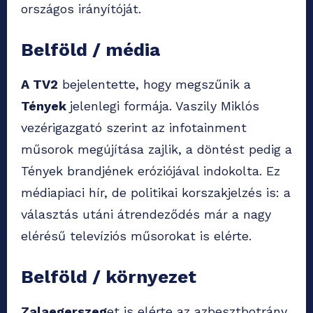
országos irányítóját.
Belföld / média
A TV2
bejelentette, hogy megszűnik a
Tények
jelenlegi formája. Vaszily Miklós
vezérigazgató szerint az infotainment
műsorok megújítása zajlik, a döntést pedig a
Tények brandjének eróziójával indokolta. Ez
médiapiaci hír, de politikai korszakjelzés is: a
választás utáni átrendeződés már a nagy
elérésű televíziós műsorokat is elérte.
Belföld / környezet
Zalaegerszeg
et is elérte az azbesztbotrány.