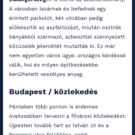
A városban lezárnak és befednek egy
érintett parkolót, két utcában pedig
előkészítik az aszfaltozást, miután osztrák
bányákból származó, azbeszttel szennyezett
kőzúzalék jelenlétét mutatták ki. Ez már
nem egyetlen város ügye: országos kérdéssé
válik, hol és milyen építkezésekbe
kerülhetett veszélyes anyag.
Budapest / közlekedés
Pénteken több ponton is érdemes
óvatosabban tervezni a fővárosi közlekedést.
Újpesten tovább tart az István út és a
Pozsonyi utca felújítása, ezért