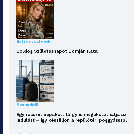
Esti üdvözletek
Boldog Születésnapot Domján Kata
Szabadidő
Egy rosszul bepakolt tárgy is megakaszthatja az
indulást – így készüljön a repülőtéri poggyásszal