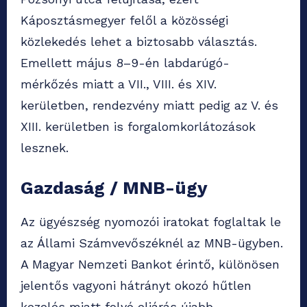
Káposztásmegyer felől a közösségi
közlekedés lehet a biztosabb választás.
Emellett május 8–9-én labdarúgó-
mérkőzés miatt a VII., VIII. és XIV.
kerületben, rendezvény miatt pedig az V. és
XIII. kerületben is forgalomkorlátozások
lesznek.
Gazdaság / MNB-ügy
Az ügyészség nyomozói iratokat foglaltak le
az Állami Számvevőszéknél az MNB-ügyben.
A Magyar Nemzeti Bankot érintő, különösen
jelentős vagyoni hátrányt okozó hűtlen
kezelés miatt folyó eljárás újabb