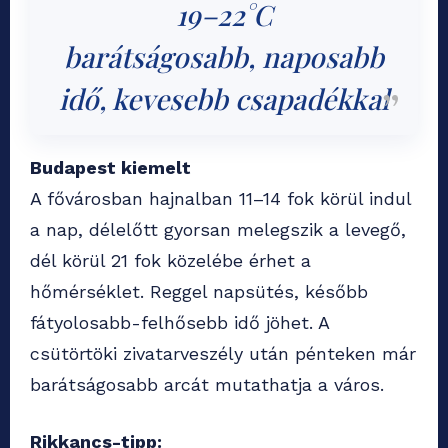
19–22°C
barátságosabb, naposabb
idő, kevesebb csapadékkal
Budapest kiemelt
A fővárosban hajnalban 11–14 fok körül indul
a nap, délelőtt gyorsan melegszik a levegő,
dél körül 21 fok közelébe érhet a
hőmérséklet. Reggel napsütés, később
fátyolosabb-felhősebb idő jöhet. A
csütörtöki zivatarveszély után pénteken már
barátságosabb arcát mutathatja a város.
Rikkancs-tipp: