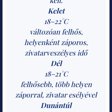
kell.
Kelet
18–22°C
változóan felhős,
helyenként záporos,
zivatarveszélyes idő
Dél
18–21°C
felhősebb, több helyen
záporral, zivatar esélyével
Dunántúl