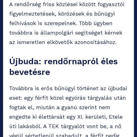
A rendőrség friss közlései között fogyasztói
figyelmeztetések, körözések és bűnügyi
felhívások is szerepelnek. Több ügyben
továbbra is állampolgári segítséget kérnek
az ismeretlen elkövetők azonosításához.
Újbuda: rendőrnapról éles
bevetésre
Továbbra is erős bűnügyi történet az újbudai
eset: egy férfit közel egyórás tárgyalás után
fogtak el, miután a gyanú szerint nem
engedte ki élettársát egy XI. kerületi, Etele
úti lakásból. A TEK tárgyalót vont be, a nő
végül sértetlenül szabadult, a férfit pedig