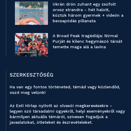
Ukrán drón zuhant egy zsúfolt
orosz strandra – hét halott,
köztük három gyermek + videón a
becsapódás pillanata
A Broad Peak tragédiája: Nirmal
Purját és kilenc hegymászó társát
temette maga alá a lavina
SZERKESZTŐSÉG
Ha van egy fontos történeted, témád vagy közlendőd,
oszd meg velünk!
Az Esti Hírlap nyitott az olvasói megkeresésekre –
legyen szó társadalmi ügyekről, helyi eseményekről vagy
bármilyen aktuális témáról, szívesen fogadjuk a
javaslatokat, ötleteket és észrevételeket.