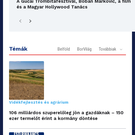
A Gučai Trombitafesztivál, Boban Markovič, a film
és a Magyar Hollywood Tanács
Témák
Belföld
BorVilág
Továbbiak
Vidékfejlesztés és agrárium
106 milliárdos szuperelőleg jön a gazdáknak – 150
ezer termelőt érint a kormány döntése