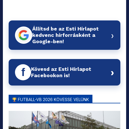
Állítsd be az Esti Hírlapot
›
kedvenc hírforrásként a
Google-ben!
Kövesd az Esti Hírlapot
f
›
Facebookon is!
FUTBALL-VB 2026 KÖVESSE VELÜNK