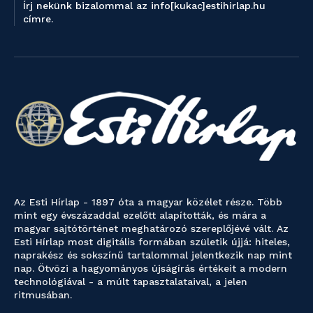
Írj nekünk bizalommal az info[kukac]estihirlap.hu
címre.
Az Esti Hírlap - 1897 óta a magyar közélet része. Több
mint egy évszázaddal ezelőtt alapították, és mára a
magyar sajtótörténet meghatározó szereplőjévé vált. Az
Esti Hírlap most digitális formában születik újjá: hiteles,
naprakész és sokszínű tartalommal jelentkezik nap mint
nap. Ötvözi a hagyományos újságírás értékeit a modern
technológiával - a múlt tapasztalataival, a jelen
ritmusában.