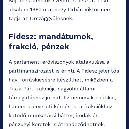
Sajtóbeszámolók szerint ez lesz az első
alkalom 1990 óta, hogy Orbán Viktor nem
tagja az Országgyűlésnek.
Fidesz: mandátumok,
frakció, pénzek
A parlamenti erőviszonyok átalakulása a
pártfinanszírozást is érinti. A Fidesz jelentős
havi forráskiesésre készülhet, miközben a
Tisza Párt frakciója nagyobb állami
támogatáshoz juthat. Ez nemcsak politikai,
hanem szervezeti kérdés is: a frakciókhoz
kötődő munkatársi háttér, irodák és
pénzügyi keretek is átrendeződhetnek.