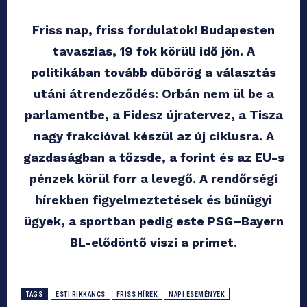
Friss nap, friss fordulatok! Budapesten
tavaszias, 19 fok körüli idő jön. A
politikában tovább dübörög a választás
utáni átrendeződés: Orbán nem ül be a
parlamentbe, a Fidesz újratervez, a Tisza
nagy frakcióval készül az új ciklusra. A
gazdaságban a tőzsde, a forint és az EU-s
pénzek körül forr a levegő. A rendőrségi
hírekben figyelmeztetések és bűnügyi
ügyek, a sportban pedig este PSG–Bayern
BL-elődöntő viszi a prímet.
TAGS
ESTI RIKKANCS
FRISS HÍREK
NAPI ESEMÉNYEK