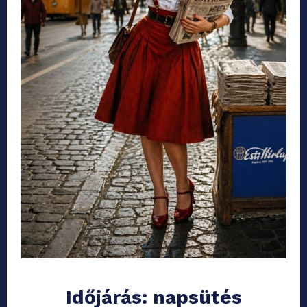
Időjárás: napsütés