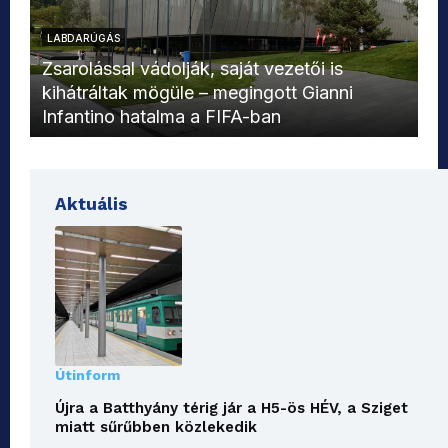
LABDARÚGÁS
L
Zsarolással vádolják, saját vezetői is
kihátráltak mögüle – megingott Gianni
Mo
Infantino hatalma a FIFA-ban
el
Aktuális
Útinform
Újra a Batthyány térig jár a H5-ös HÉV, a Sziget
miatt sűrűbben közlekedik