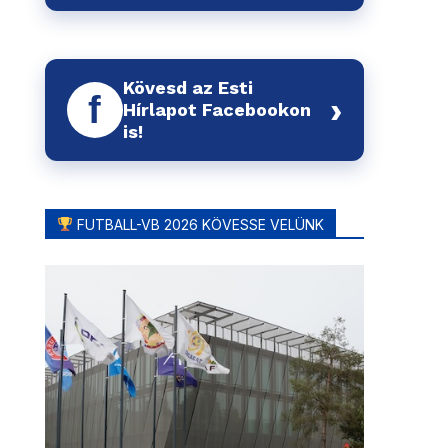
Kövesd az Esti
f
›
Hírlapot Facebookon
is!
FUTBALL-VB 2026 KÖVESSE VELÜNK