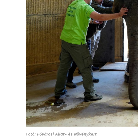
Fotó:
Fővárosi Állat- és Növénykert