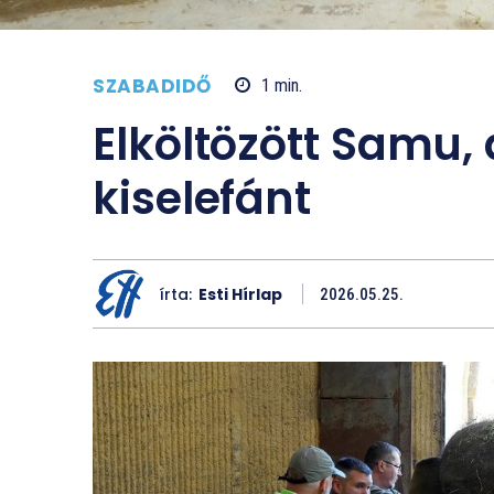
SZABADIDŐ
1
min.
Elköltözött Samu,
kiselefánt
írta:
Esti Hírlap
2026.05.25.