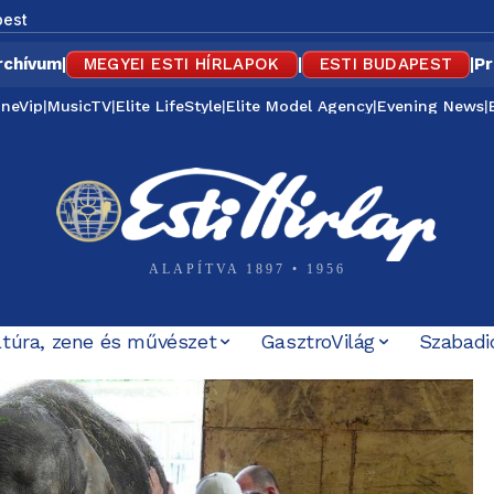
est
rchívum
|
MEGYEI ESTI HÍRLAPOK
|
ESTI BUDAPEST
|
Pr
ineVip
|
MusicTV
|
Elite LifeStyle
|
Elite Model Agency
|
Evening News
|
ALAPÍTVA 1897 • 1956
ltúra, zene és művészet
GasztroVilág
Szabadi