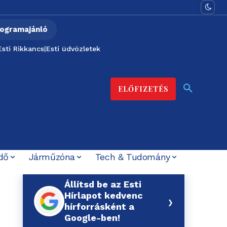
ogramajánló
Esti Rikkancs
|
Esti üdvözletek
ELŐFIZETÉS
dő
Járműzóna
Tech & Tudomány
Állítsd be az Esti
Hírlapot kedvenc
›
hírforrásként a
Google-ben!