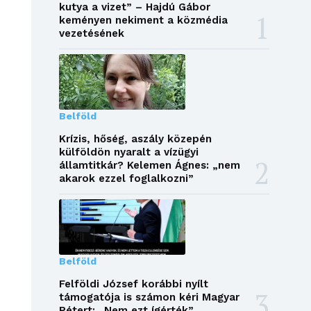
kutya a vizet” – Hajdú Gábor
keményen nekiment a közmédia
vezetésének
Belföld
Krízis, hőség, aszály közepén
külföldön nyaralt a vízügyi
államtitkár? Kelemen Ágnes: „nem
akarok ezzel foglalkozni”
Belföld
Felföldi József korábbi nyílt
támogatója is számon kéri Magyar
Pétert: „Nem ezt ígérték”