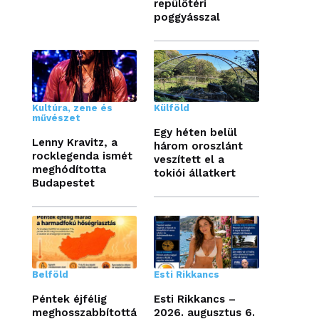
repülőtéri
poggyásszal
Kultúra, zene és
Külföld
művészet
Egy héten belül
Lenny Kravitz, a
három oroszlánt
rocklegenda ismét
veszített el a
meghódította
tokiói állatkert
Budapestet
Belföld
Esti Rikkancs
Péntek éjfélig
Esti Rikkancs –
meghosszabbítottá
2026. augusztus 6.