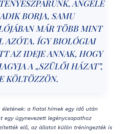
 TENYÉSZPÁRUNK, ANGELE
ADIK BORJA, SAMU
LÓJÁBAN MÁR TÖBB MINT
 AZÓTA. ÍGY BIOLÓGIAI
T AZ IDEJE ANNAK, HOGY
AGYJA A „SZÜLŐI HÁZAT”,
RE KÖLTÖZZÖN.
 életének: a fiatal hímek egy idő után
t egy úgynevezett legénycsapathoz
ítették elő, az állatot külön tréningezték is