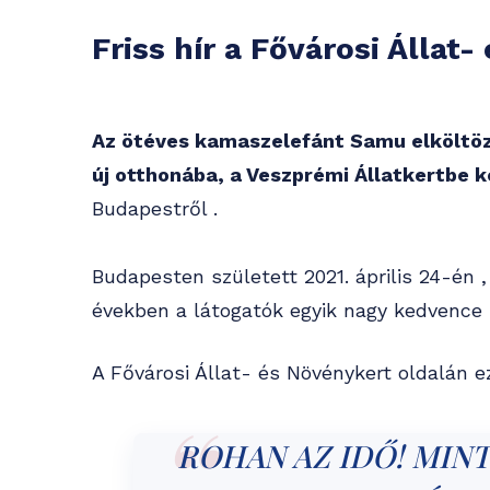
Friss hír a Fővárosi Állat
Az ötéves kamaszelefánt Samu elköltözö
új otthonába, a Veszprémi Állatkertbe k
Budapestről .
Budapesten született 2021. április 24-én 
években a látogatók egyik nagy kedvence l
A Fővárosi Állat- és Növénykert oldalán ez
ROHAN AZ IDŐ! MIN