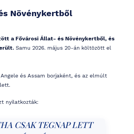
- és Növénykertből
tt a Fővárosi Állat- és Növénykertből, és
erült.
Samu 2026. május 20-án
költözött el
, Angele és Assam borjaként, és az elmúlt
ett.
t nyilatkozták:
THA CSAK TEGNAP LETT