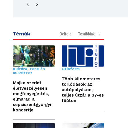
Témák
Belföld
Továbbiak
Kultúra, zene és
Útinform
művészet
Több kilométeres
Majka szerint
torlódások az
életveszélyesen
autópályákon,
megfenyegették,
teljes útzár a 37-es
elmarad a
főúton
sepsiszentgyörgyi
koncertje