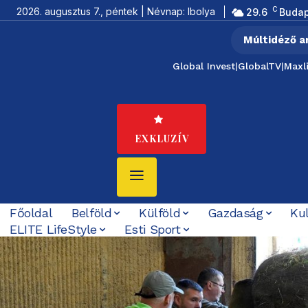
C
2026. augusztus 7., péntek | Névnap: Ibolya
29.6
Budap
Múltidéző a
Global Invest
|
GlobalTV
|
Maxl
EXKLUZÍV
Főoldal
Belföld
Külföld
Gazdaság
Ku
ELITE LifeStyle
Esti Sport