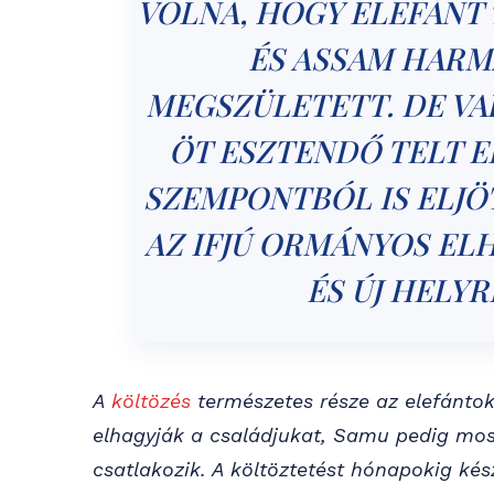
VOLNA, HOGY ELEFÁNT
ÉS ASSAM HARM
MEGSZÜLETETT. DE VA
ÖT ESZTENDŐ TELT EL
SZEMPONTBÓL IS ELJÖT
AZ IFJÚ ORMÁNYOS ELH
ÉS ÚJ HELY
A
költözés
természetes része az elefántok
elhagyják a családjukat, Samu pedig mos
csatlakozik. A költöztetést hónapokig kész