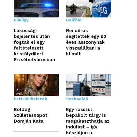
Bűnügy
Belföld
Lakossági
Rendőrök
bejelentés után
segítettek egy 92
fogtak el egy
éves asszonynak
feltételezett
visszaállítani a
kristálydílert
klímát
Erzsébetvárosban
Esti üdvözletek
Szabadidő
Boldog
Egy rosszul
Születésnapot
bepakolt tárgy is
Domján Kata
megakaszthatja az
indulást – így
készüljön a