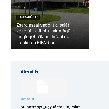
LABDARÚGÁS
LABDAR
Zsarolással vádolják, saját
vezetői is kihátráltak mögüle –
Molinóv
megingott Gianni Infantino
szurkol
hatalma a FIFA-ban
meccsk
Aktuális
Belföld
M1 botrány: „Úgy ráztak le, mint