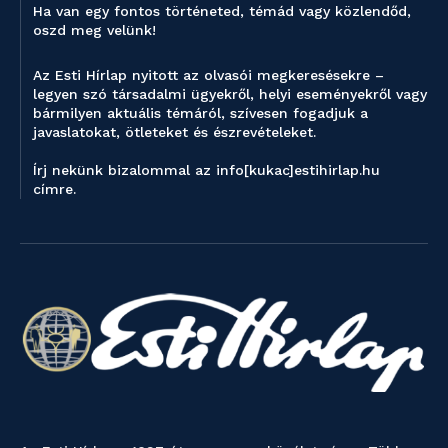
Ha van egy fontos történeted, témád vagy közlendőd,
oszd meg velünk!
Az Esti Hírlap nyitott az olvasói megkeresésekre –
legyen szó társadalmi ügyekről, helyi eseményekről vagy
bármilyen aktuális témáról, szívesen fogadjuk a
javaslatokat, ötleteket és észrevételeket.
Írj nekünk bizalommal az info[kukac]estihirlap.hu
címre.