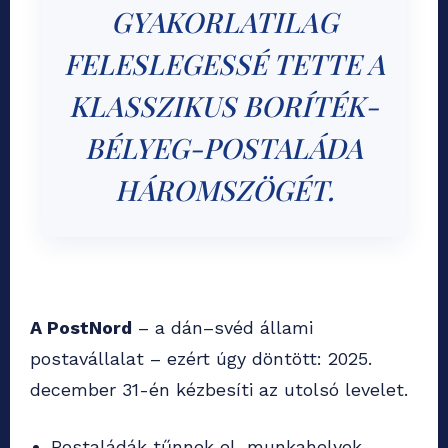
GYAKORLATILAG
FELESLEGESSÉ TETTE A
KLASSZIKUS BORÍTÉK-
BÉLYEG-POSTALÁDA
HÁROMSZÖGÉT.
A PostNord
– a dán–svéd állami
postavállalat – ezért úgy döntött: 2025.
december 31-én kézbesíti az utolsó levelet.
Postaládák tűnnek el, munkahelyek