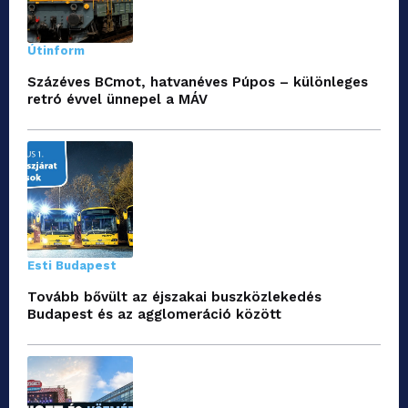
Útinform
Százéves BCmot, hatvanéves Púpos – különleges
retró évvel ünnepel a MÁV
Esti Budapest
Tovább bővült az éjszakai buszközlekedés
Budapest és az agglomeráció között