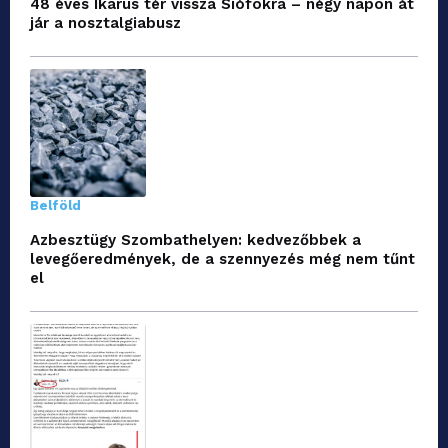
48 éves Ikarus tér vissza Siófokra – négy napon át
jár a nosztalgiabusz
Belföld
Azbesztügy Szombathelyen: kedvezőbbek a
levegőeredmények, de a szennyezés még nem tűnt
el