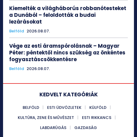
Kiemelték a világháborús robbanótesteket
a Dunából – feloldották a budai
lezárásokat
Belföld
2026.08.07.
Vége az esti áramspórolásnak – Magyar
Péter: péntektől nincs szükség az önkéntes
fogyasztáscsökkentésre
Belföld
2026.08.07.
KEDVELT KATEGÓRIÁK
BELFÖLD
ESTI ÜDVÖZLETEK
KÜLFÖLD
KULTÚRA, ZENE ÉS MŰVÉSZET
ESTI RIKKANCS
LABDARÚGÁS
GAZDASÁG