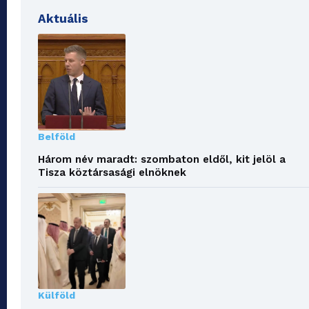
Aktuális
Belföld
Három név maradt: szombaton eldől, kit jelöl a
Tisza köztársasági elnöknek
Külföld