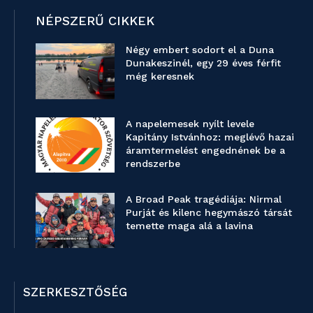
NÉPSZERŰ CIKKEK
Négy embert sodort el a Duna
Dunakeszinél, egy 29 éves férfit
még keresnek
A napelemesek nyílt levele
Kapitány Istvánhoz: meglévő hazai
áramtermelést engednének be a
rendszerbe
A Broad Peak tragédiája: Nirmal
Purját és kilenc hegymászó társát
temette maga alá a lavina
SZERKESZTŐSÉG