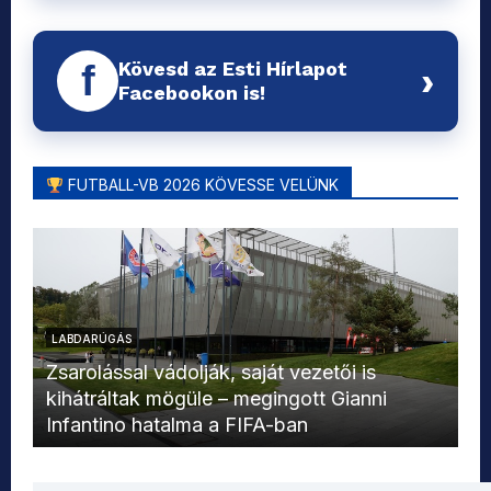
Kövesd az Esti Hírlapot
f
›
Facebookon is!
FUTBALL-VB 2026 KÖVESSE VELÜNK
LABDARÚGÁS
L
Zsarolással vádolják, saját vezetői is
kihátráltak mögüle – megingott Gianni
Mo
Infantino hatalma a FIFA-ban
el