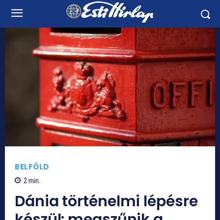
BELFÖLD
2
min.
Dánia történelmi lépésre
készül: megszűnik a