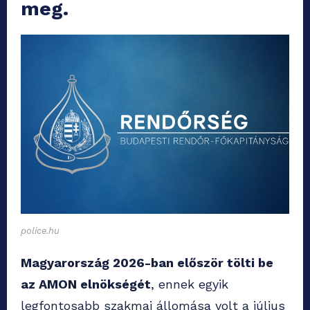
meg.
police.hu
Magyarország 2026-ban először tölti be
az AMON elnökségét
, ennek egyik
legfontosabb szakmai állomása volt a július