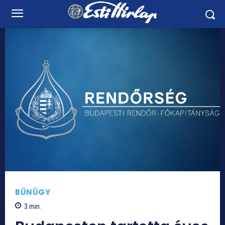
BŰNÜGY
3
min.