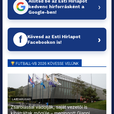
Állítsd be az Esti Hírlapot
›
kedvenc hírforrásként a
Google-ben!
Kövesd az Esti Hírlapot
f
›
Facebookon is!
FUTBALL-VB 2026 KÖVESSE VELÜNK
LABDARÚGÁS
L
Zsarolással vádolják, saját vezetői is
kihátráltak mögüle – megingott Gianni
Mo