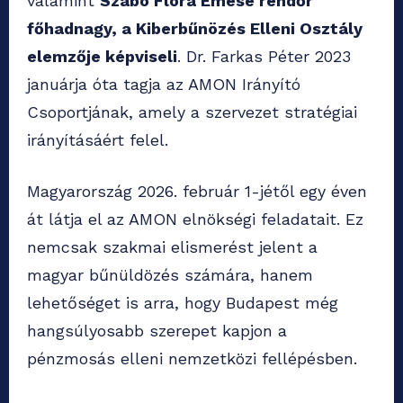
valamint
Szabó Flóra Emese rendőr
főhadnagy, a Kiberbűnözés Elleni Osztály
elemzője képviseli
. Dr. Farkas Péter 2023
januárja óta tagja az AMON Irányító
Csoportjának, amely a szervezet stratégiai
irányításáért felel.
Magyarország 2026. február 1-jétől egy éven
át látja el az AMON elnökségi feladatait. Ez
nemcsak szakmai elismerést jelent a
magyar bűnüldözés számára, hanem
lehetőséget is arra, hogy Budapest még
hangsúlyosabb szerepet kapjon a
pénzmosás elleni nemzetközi fellépésben.