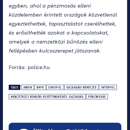
egyben, ahol a pénzmosás elleni
küzdelemben érintett országok közvetlenül
egyeztethettek, tapasztalatot cserélhettek,
és erősíthették azokat a kapcsolatokat,
amelyek a nemzetközi bűnözés elleni
fellépésben kulcsszerepet játszanak.
Forrás: police.hu
TAGS
AMON
BRFK
EUROPOL
GAZDASÁGI BŰNÖZÉS
INTERPOL
NEMZETKÖZI RENDŐRI EGYÜTTMŰKÖDÉS. GAZDASÁG
PÉNZMOSÁS