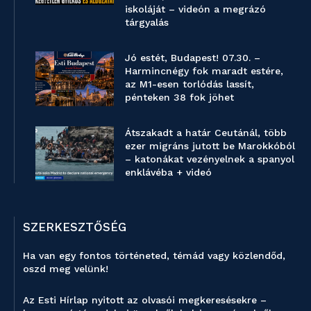
iskoláját – videón a megrázó
tárgyalás
Jó estét, Budapest! 07.30. –
Harmincnégy fok maradt estére,
az M1-esen torlódás lassít,
pénteken 38 fok jöhet
Átszakadt a határ Ceutánál, több
ezer migráns jutott be Marokkóból
– katonákat vezényelnek a spanyol
enklávéba + videó
SZERKESZTŐSÉG
Ha van egy fontos történeted, témád vagy közlendőd,
oszd meg velünk!
Az Esti Hírlap nyitott az olvasói megkeresésekre –