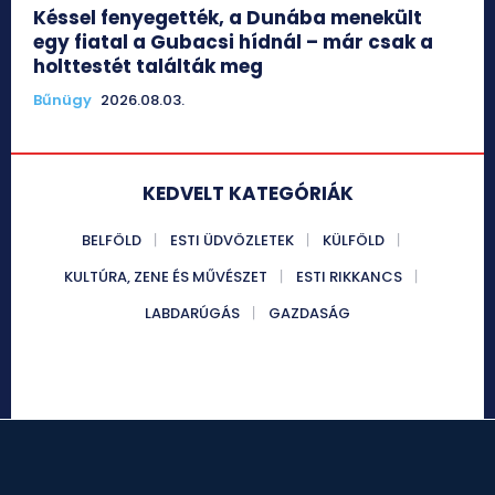
Késsel fenyegették, a Dunába menekült
egy fiatal a Gubacsi hídnál – már csak a
holttestét találták meg
Bűnügy
2026.08.03.
KEDVELT KATEGÓRIÁK
BELFÖLD
ESTI ÜDVÖZLETEK
KÜLFÖLD
KULTÚRA, ZENE ÉS MŰVÉSZET
ESTI RIKKANCS
LABDARÚGÁS
GAZDASÁG