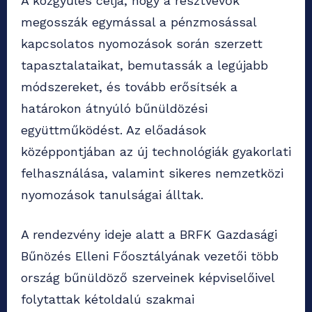
A közgyűlés célja, hogy a résztvevők
megosszák egymással a pénzmosással
kapcsolatos nyomozások során szerzett
tapasztalataikat, bemutassák a legújabb
módszereket, és tovább erősítsék a
határokon átnyúló bűnüldözési
együttműködést. Az előadások
középpontjában az új technológiák gyakorlati
felhasználása, valamint sikeres nemzetközi
nyomozások tanulságai álltak.
A rendezvény ideje alatt a BRFK Gazdasági
Bűnözés Elleni Főosztályának vezetői több
ország bűnüldöző szerveinek képviselőivel
folytattak kétoldalú szakmai