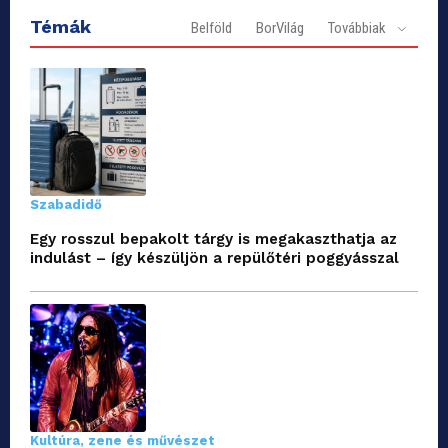
Témák
Belföld
BorVilág
Továbbiak
Szabadidő
Egy rosszul bepakolt tárgy is megakaszthatja az
indulást – így készüljön a repülőtéri poggyásszal
Kultúra, zene és művészet