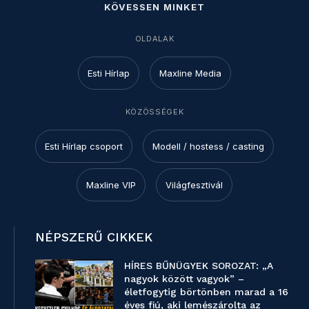
KÖVESSEN MINKET
OLDALAK
Esti Hírlap
Maxline Media
KÖZÖSSÉGEK
Esti Hírlap csoport
Modell / hostess / casting
Maxline VIP
Világfesztivál
NÉPSZERŰ CIKKEK
HÍRES BŰNÜGYEK SOROZAT: „A
nagyok között vagyok” –
életfogytig börtönben marad a 16
éves fiú, aki lemészárolta az