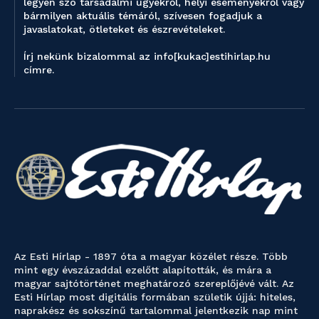
legyen szó társadalmi ügyekről, helyi eseményekről vagy
bármilyen aktuális témáról, szívesen fogadjuk a
javaslatokat, ötleteket és észrevételeket.
Írj nekünk bizalommal az info[kukac]estihirlap.hu
címre.
Az Esti Hírlap - 1897 óta a magyar közélet része. Több
mint egy évszázaddal ezelőtt alapították, és mára a
magyar sajtótörténet meghatározó szereplőjévé vált. Az
Esti Hírlap most digitális formában születik újjá: hiteles,
naprakész és sokszínű tartalommal jelentkezik nap mint